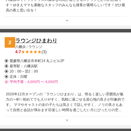
す！ゆきえママも素敵なスタッフのみんなも接客が素晴らしいです！ぜひ最
高の夜と思い出を！
ラウンジひまわり
2
八幡浜
/
ラウンジ
4.7
(3)
愛媛県八幡浜市本町14 丸ニビル2F
最寄駅：
八幡浜駅
20：00～翌2：00
定休：日曜
平均予算：4,000円 〜
8,000円
2020年12月オープンの「ラウンジひまわり」は、明るく楽しい雰囲気が魅
力の一軒✨初めてでも入りやすく、気軽に過ごせる居心地の良さが印象的で
す。 ママやキャストの女の子たちは気さくで話しやすく、ノリの良さもあ
って自然と会話が弾みます😊楽しい時間を過ごしたい方にぴったりの空間
です。 カラオケは最新曲からコアな楽曲まで幅広く揃っており、歌好きの
方にも嬉しいポイント🎤思いきり楽しめる設備が整っています。明るい雰囲
気の中で、飲んで歌って笑える時間をぜひ体感してみてください♪お客様の