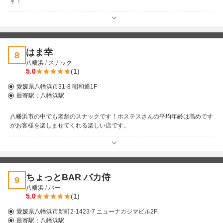
す！
はま幸
8
八幡浜
/
スナック
5.0
(1)
愛媛県八幡浜市31-8 昭和通1F
最寄駅：
八幡浜駅
八幡浜市の中でも老舗のスナックです！ホステスさんの平均年齢は高めです
がお客様を楽しませてくれる楽しい店です。
ちょっとBAR バカ侍
9
八幡浜
/
バー
5.0
(1)
愛媛県八幡浜市新町2-1423-7 ニューナカジマビル2F
最寄駅：
八幡浜駅