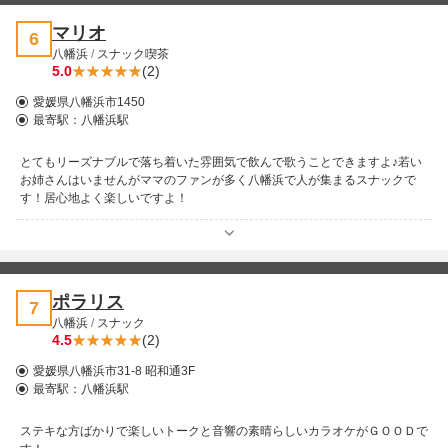
マリオ
6
八幡浜
/
スナック喫茶
5.0
(2)
愛媛県八幡浜市1450
最寄駅：
八幡浜駅
とてもリーズナブルで落ち着いた雰囲気で飲んで歌うことできますよ♪若い
お姉さんはいませんがママのファンが多く八幡浜で人が集まるスナックで
す！居心地よく楽しいですよ！
ポラリス
7
八幡浜
/
スナック
4.5
(2)
愛媛県八幡浜市31-8 昭和通3F
最寄駅：
八幡浜駅
ステキな方ばかりで楽しいトークと音響の素晴らしいカラオケがＧＯＯＤで