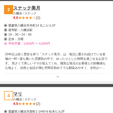
ご来店をお待ちしております😊
スナック美月
3
八幡浜
/
スナック
4.0
(2)
愛媛県八幡浜市本町14 丸二ビル1F
最寄駅：
八幡浜駅
19：30～24：00
定休：月曜
平均予算：3,000円 〜
6,000円
20年以上続く歴史を持つ「スナック美月」は、地元に愛され続けている老
舗の一軒✨落ち着いた雰囲気の中で、ゆったりとした時間を過ごせるお店で
す。 気さくで美しいママが迎えてくれ、陽気な地元のお客様との距離感も
心地よく、自然と会話が弾む空間😊初めてでも馴染みやすく、女性お一人
でも安心して楽しめるのも魅力です。 ママ手作りのおつまみも好評で、温
かみのあるおもてなしにほっと一息🍶価格も良心的で、気軽に立ち寄れる一
軒としておすすめです。八幡浜を訪れた際には、また足を運びたくなる、そ
んな心に残るスナックです♪
マリ
4
八幡浜
/
スナック
4.5
(2)
愛媛県八幡浜市新町1-1440-6 松本ビル2F