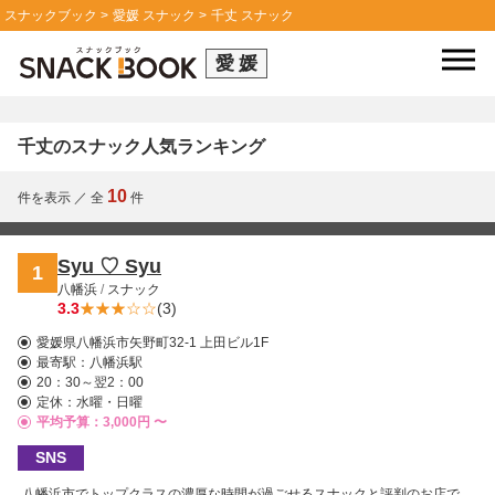
スナックブック
愛媛 スナック
千丈 スナック
愛媛
千丈のスナック人気ランキング
10
件を表示
／
全
件
Syu ♡ Syu
1
八幡浜
/
スナック
3.3
(3)
愛媛県八幡浜市矢野町32-1 上田ビル1F
最寄駅：
八幡浜駅
20：30～翌2：00
定休：水曜・日曜
平均予算：3,000円 〜
SNS
八幡浜市でトップクラスの濃厚な時間が過ごせるスナックと評判のお店で