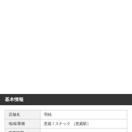
基本情報
店舗名
羽純
地域/業種
恵庭
/
スナック
（
恵庭駅
）