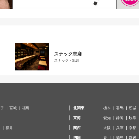
スナック志麻
スナック - 旭川
岩手
宮城
福島
北関東
栃木
群馬
茨城
東海
愛知
静岡
岐阜
川
福井
関西
大阪
兵庫
京都
口
四国
香川
徳島
愛媛