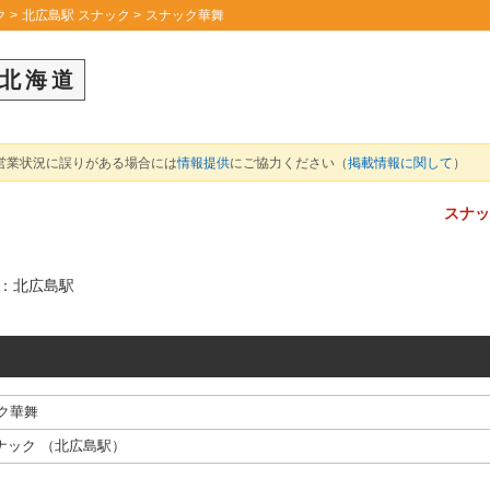
ク
北広島駅 スナック
スナック華舞
北海道
営業状況に誤りがある場合には
情報提供
にご協力ください（
掲載情報に関して
）
スナ
：北広島駅
ク華舞
ナック
（
北広島駅
）