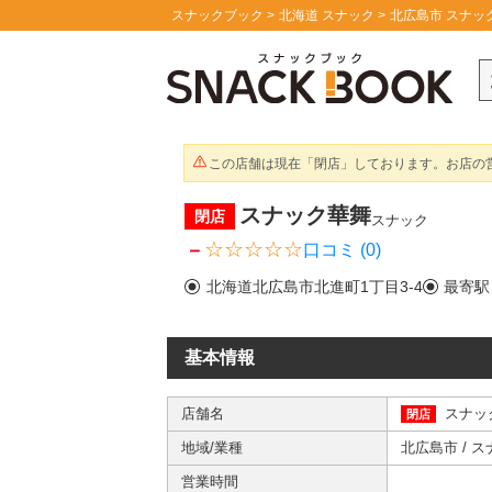
スナックブック
北海道 スナック
北広島市 スナッ
この店舗は現在「閉店」しております。お店の
スナック華舞
閉店
スナック
－
口コミ (0)
北海道北広島市北進町1丁目3-4
最寄駅
基本情報
店舗名
スナッ
閉店
地域/業種
北広島市
/
ス
営業時間