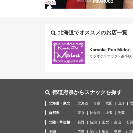
北海道でオススメのお店一覧
Karaoke Pub Midori
カラオケスナック - 苫小牧
都道府県からスナックを探す
北海道・東北
北海道
青森
秋田
山形
首都圏
東京
神奈川
埼玉
千葉
北陸・甲信越
長野
新潟
山梨
富山
石
中国
広島
岡山
鳥取
島根
山