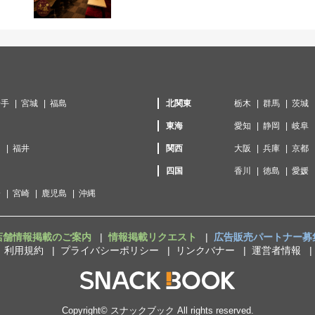
岩手
宮城
福島
北関東
栃木
群馬
茨城
東海
愛知
静岡
岐阜
川
福井
関西
大阪
兵庫
京都
口
四国
香川
徳島
愛媛
分
宮崎
鹿児島
沖縄
店舗情報掲載のご案内
情報掲載リクエスト
広告販売パートナー募
利用規約
プライバシーポリシー
リンクバナー
運営者情報
Copyright©
スナックブック
All rights reserved.