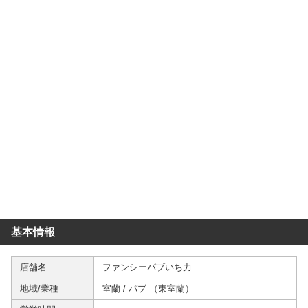
基本情報
店舗名
ファンシーパブいち力
地域/業種
室蘭
/
パブ
（
東室蘭
）