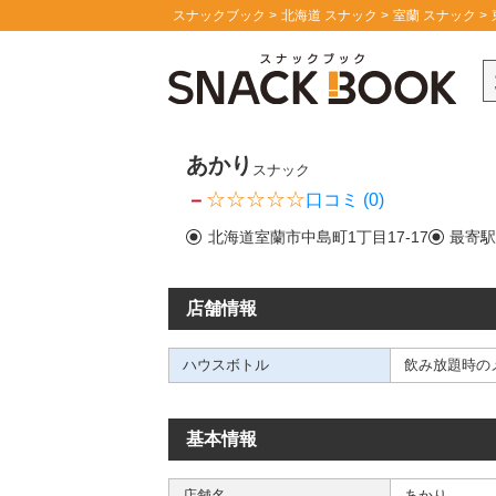
スナックブック
北海道 スナック
室蘭 スナック
あかり
スナック
－
口コミ (0)
北海道室蘭市中島町1丁目17-17
最寄
店舗情報
ハウスボトル
飲み放題時の
基本情報
店舗名
あかり