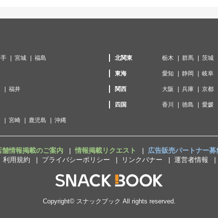
岩手
宮城
福島
北関東
栃木
群馬
茨城
東海
愛知
静岡
岐阜
川
福井
関西
大阪
兵庫
京都
口
四国
香川
徳島
愛媛
分
宮崎
鹿児島
沖縄
店舗情報掲載のご案内
情報掲載リクエスト
広告販売パートナー募
利用規約
プライバシーポリシー
リンクバナー
運営者情報
Copyright©
スナックブック
All rights reserved.