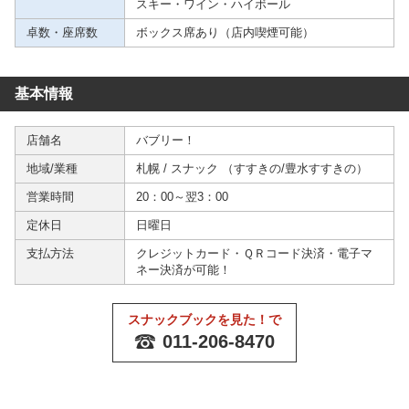
スキー・ワイン・ハイボール
卓数・座席数
ボックス席あり（店内喫煙可能）
基本情報
店舗名
バブリー！
地域/業種
札幌
/
スナック
（
すすきの
/
豊水すすきの
）
営業時間
20：00～翌3：00
定休日
日曜日
支払方法
クレジットカード・ＱＲコード決済・電子マ
ネー決済が可能！
スナックブックを見た！で
011-206-8470