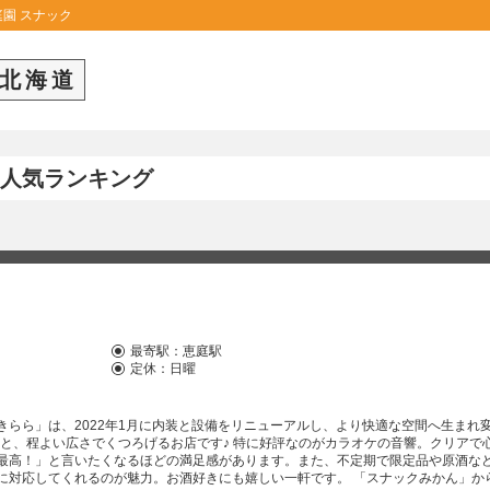
園 スナック
北海道
人気ランキング
最寄駅：
恵庭駅
定休：日曜
らら」は、2022年1月に内装と設備をリニューアルし、より快適な空間へ生まれ
げるお店です♪ 特に好評なのがカラオケの音響。クリアで心地
最高！」と言いたくなるほどの満足感があります。また、不定期で限定品や原酒な
くれるのが魅力。お酒好きにも嬉しい一軒です。 「スナックみかん」から