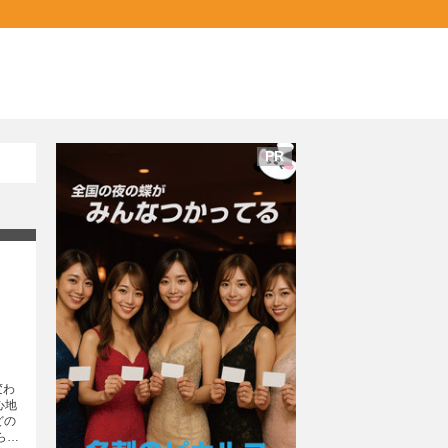
PR
変わ
どの