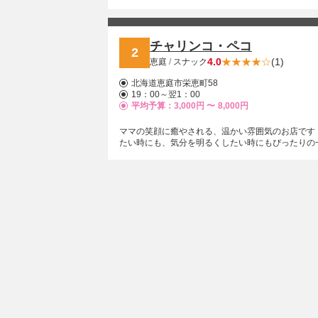
「パルコ」、そして現在の「スナックきらら」へ‥
てくれます。ぜひ一度、心地良いひとときを味わい
チャリンコ・ペコ
2
4.0
(1)
恵庭
/
スナック
北海道恵庭市栄恵町58
19：00～翌1：00
平均予算：3,000円 〜
8,000円
ママの笑顔に癒やされる、温かい雰囲気のお店です
たい時にも、気分を明るくしたい時にもぴったりの