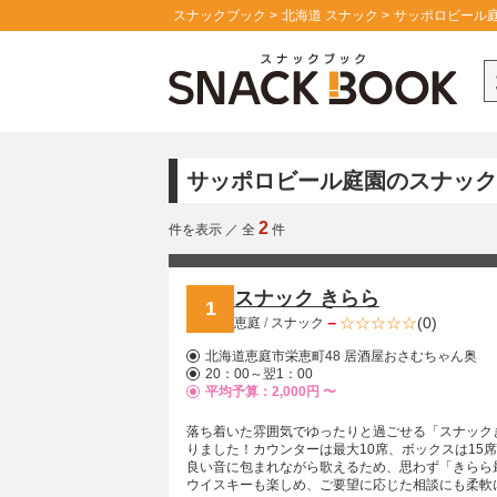
スナックブック
北海道 スナック
サッポロビール庭
サッポロビール庭園のスナック
2
件を表示
／
全
件
スナック きらら
1
－
(0)
恵庭
/
スナック
北海道恵庭市栄恵町48 居酒屋おさむちゃん奥
20：00～翌1：00
平均予算：2,000円 〜
落ち着いた雰囲気でゆったりと過ごせる「スナックき
りました！カウンターは最大10席、ボックスは15席と、程よい広さでくつろ
良い音に包まれながら歌えるため、思わず「きらら
ウイスキーも楽しめ、ご要望に応じた相談にも柔軟に対応して