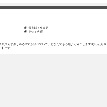
長い沿革を経て多くの方に親しまれてきたこのお店は、今も変わらず温かい時間を
にお越しください！
最寄駅：
恵庭駅
定休：火曜
！気取らず楽しめる空気が流れていて、どなたでも心地よく過ごせます♪ゆったり飲
一軒です。