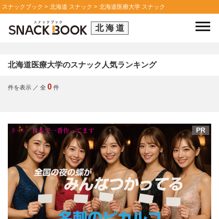
スナックブック
北海道 スナック
北海道医療大学 スナック
北海道
北海道医療大学のスナック人気ランキング
0
件を表示
／
全
件
PR