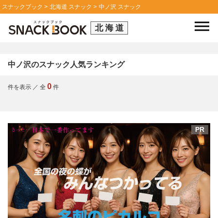
スナックブック
北海道 スナック
中ノ沢 スナック
北海道
中ノ沢のスナック人気ランキング
0
件を表示
／
全
件
PR