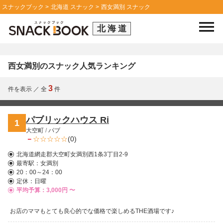
スナックブック
北海道 スナック
西女満別 スナック
北海道
西女満別のスナック人気ランキング
3
件を表示
／
全
件
パブリックハウス Ri
1
大空町
/
パブ
－
(0)
北海道網走郡大空町女満別西1条3丁目2-9
最寄駅：
女満別
20：00～24：00
定休：日曜
平均予算：3,000円 〜
お店のママもとても良心的でな価格で楽しめるTHE酒場です♪