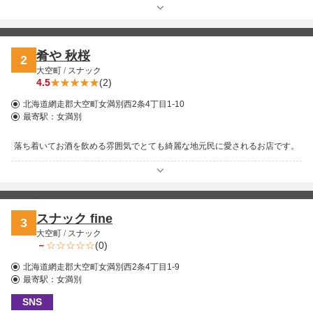
肴や 秋桜
2
大空町
/
スナック
4.5
(2)
北海道網走郡大空町女満別西2条4丁目1-10
最寄駅：
女満別
落ち着いてお酒を飲める雰囲気でとても綺麗な地元民に愛されるお店です。
スナック fine
3
大空町
/
スナック
－
(0)
北海道網走郡大空町女満別西2条4丁目1-9
最寄駅：
女満別
SNS