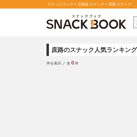
スナックブック
北海道 スナック
庶路 スナック
庶路のスナック人気ランキング
0
件を表示
／
全
件