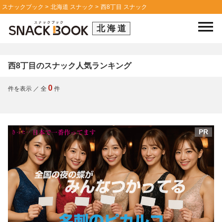
スナックブック
北海道 スナック
西8丁目 スナック
北海道
西8丁目のスナック人気ランキング
0
件を表示
／
全
件
PR