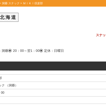
洞爺 スナック
ＭＩＫＩ倶楽部
北海道
スナッ
：洞爺
20：00～翌1：00
定休：日曜日
部
ック
（
洞爺
）
00