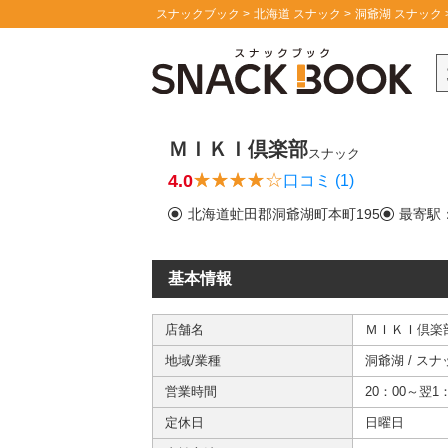
スナックブック
北海道 スナック
洞爺湖 スナック
ＭＩＫＩ倶楽部
スナック
4.0
口コミ (1)
北海道虻田郡洞爺湖町本町195
最寄駅
基本情報
店舗名
ＭＩＫＩ倶楽
地域/業種
洞爺湖
/
スナ
営業時間
20：00～翌1：
定休日
日曜日