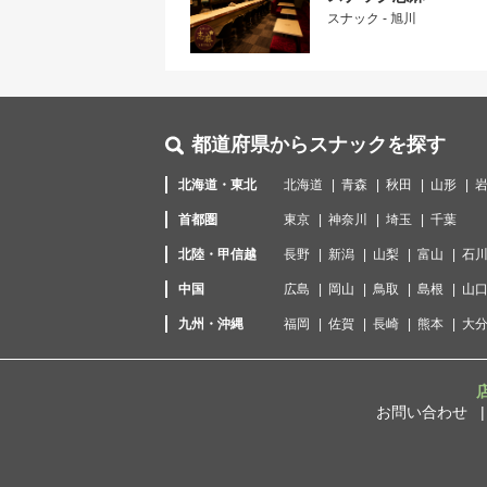
スナック - 旭川
都道府県からスナックを探す
北海道・東北
北海道
青森
秋田
山形
首都圏
東京
神奈川
埼玉
千葉
北陸・甲信越
長野
新潟
山梨
富山
石
中国
広島
岡山
鳥取
島根
山
九州・沖縄
福岡
佐賀
長崎
熊本
大
お問い合わせ