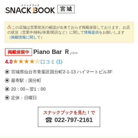
宮城
この店舗は営業状況の確認が出来ておらず掲載保留しております。お店
の状況（営業中/移転/休業/閉店など）に関して
情報提供
をお願いします
（
掲載情報に関して
）
Piano Bar Ｒ
掲載保留中
バー
4.0
口コミ (1)
宮城県仙台市青葉区国分町2-1-13 ハイマートビル3F
最寄駅：国分町
20：00～翌1：00
定休：日曜日
スナックブックを見た！で
022-797-2161