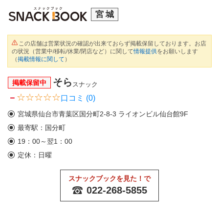
宮城
この店舗は営業状況の確認が出来ておらず掲載保留しております。お店
の状況（営業中/移転/休業/閉店など）に関して
情報提供
をお願いします
（
掲載情報に関して
）
そら
掲載保留中
スナック
－
口コミ (0)
宮城県仙台市青葉区国分町2-8-3 ライオンビル仙台館9F
最寄駅：国分町
19：00～翌1：00
定休：日曜
スナックブックを見た！で
022-268-5855