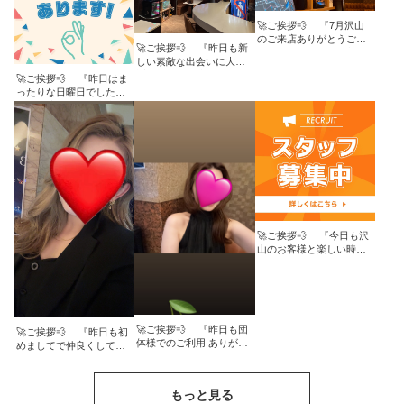
す！ ご予約、ご来店お待
ます！！ 🚀お問い合わせ
ちしてます！！ 🚀お問い
はこちらまで↓ TEL:090-
🚀ご挨拶💨 『7月沢山
合わせはこちらまで↓
3719-0501
のご来店ありがとうござ
TEL:090-3719-0501
MAIL:info@lounge-u2.com
🚀ご挨拶💨 『昨日も新
いました！ 8月も沢山思
MAIL:info@lounge-u2.com
LINE: @220pwloq
しい素敵な出会いに大感
い出作りましょー🍙✨』
LINE: @220pwloq
HP:https://lounge-u2.com/
謝です🫶✨』 本日も
🚀ご挨拶💨 『昨日はま
本日も19:00〜営業致しま
HP:https://lounge-u2.com/
19:00〜営業致します！ ご
ったりな日曜日でした！
す！ ご予約、ご来店お待
予約、ご来店お待ちして
今日は涼しいので出歩き
ちしてます！！ 🚀お問い
ます！！ 🚀お問い合わせ
やすいですな🏃‍♀️』 本日も
合わせはこちらまで↓
はこちらまで↓ TEL:090-
19:00〜営業致します！ ご
TEL:090-3719-0501
3719-0501
予約、ご来店お待ちして
MAIL:info@lounge-u2.com
MAIL:info@lounge-u2.com
ます！！ 🚀お問い合わせ
LINE: @220pwloq
LINE: @220pwloq
はこちらまで↓ TEL:090-
HP:https://lounge-u2.com/
HP:https://lounge-u2.com/
3719-0501
MAIL:info@lounge-u2.com
LINE: @220pwloq
HP:https://lounge-u2.com/
🚀ご挨拶💨 『今日も沢
山のお客様と楽しい時間
を 過ごせると期待して元
気に出勤します🏃‍♀️💨』 本
日も19:00〜営業致しま
す！ ご予約、ご来店お待
ちしてます！！ 🚀お問い
🚀ご挨拶💨 『昨日も団
合わせはこちらまで↓
🚀ご挨拶💨 『昨日も初
体様でのご利用 ありがと
TEL:090-3719-0501
めましてで仲良くして頂
うございました🌝
MAIL:info@lounge-u2.com
き とってもありがとうご
✨！！』 🚀今日のメンバ
LINE: @220pwloq
ざいます😊✨』 🚀今日の
ー💨 ちか 19:30〜 本日も
HP:https://lounge-u2.com/
メンバー💨 ゆき 20:00〜
もっと見る
19:00〜営業致します！ ご
本日も19:00〜営業致しま