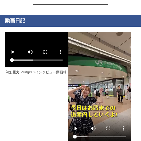
予約、ご来店お待ちして
す！ ご予約、ご来店お待
ます！！ 🚀お問い合わせ
ちしてます！！ 🚀お問い
はこちらまで↓ TEL:090-
合わせはこちらまで↓
3719-0501
TEL:090-3719-0501
動画日記
MAIL:info@lounge-u2.com
MAIL:info@lounge-u2.com
LINE: @220pwloq
LINE: @220pwloq
HP:https://lounge-u2.com/
HP:https://lounge-u2.com/
🚀無重力LoungeU2インタビュー動画💨