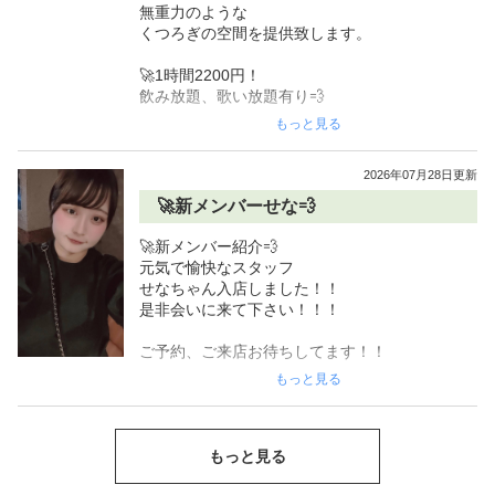
🚀初回ご来店のお客様限定💨

無重力のような

焼酎ボトルorウィスキーボトルor瓶ビール一本サ
くつろぎの空間を提供致します。

ービス！！！

🚀1時間2200円！

皆様のご来店心よりお待ち申し上げます！！！

飲み放題、歌い放題有り💨

もっと見る
🚀スタッフ募集中💨

🚀初回ご来店のお客様限定💨

焼酎ボトルorウィスキーボトルor瓶ビール一本サ
時給1800円以上

2026年07月28日更新
ービス！！！

経験不問！各種バック！！面接時含め交通費一
🚀新メンバーせな💨
部支給！！！

皆様のご来店心よりお待ち申し上げます！！！

🚀新メンバー紹介💨

※日払い可、雑費徴収無し、紹介報奨金有り

🚀スタッフ募集中💨

元気で愉快なスタッフ

※強制ビラ配り、ノルマやペナルティなどは一
せなちゃん入店しました！！　

切ございませ

時給1800円以上

是非会いに来て下さい！！！　

経験不問！各種バック！！面接時含め交通費一
社員さん（週休2日25万円以上+手当）

部支給！！！

ご予約、ご来店お待ちしてます！！

ドライバーさん（日給3000円＋手当）も同時募
もっと見る
集。

※日払い可、雑費徴収無し、紹介報奨金有り

〜立川カラオケLoungeU2〜

無重力のような

※要普通免許

※強制ビラ配り、ノルマやペナルティなどは一
くつろぎの空間を提供致します。

切ございませ

もっと見る
ママ1人の小さいお店です

🚀1時間2200円💨

一緒に働いてくれる方お待ちしてます♪

社員さん（週休2日25万円以上+手当）
