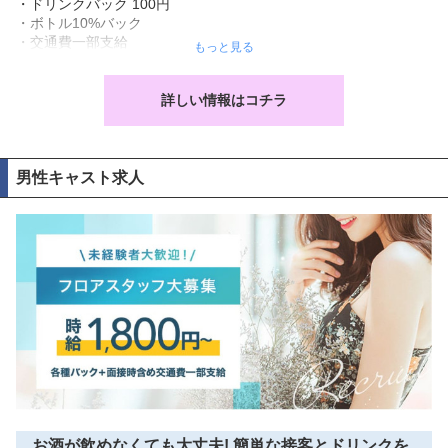
・ドリンクバック 100円

・ボトル10%バック

・交通費一部支給

もっと見る
・日払い可

・雑費徴収無し

・紹介報奨金有り

詳しい情報はコチラ
・送り有り

・完全シフト制

18:00〜翌6:00の間で

週1日・3時間〜OK!

男性キャスト求人
※強制ビラ配り無し、ノルマやペナルティなどは一切ございませ
ん

・18歳以上(高校生不可)

学生さん、フリーターさん、OLさん、主婦の方、シングルマザー
さん◎

立川ラウンジ・スナックのアルバイトが初めての方も大歓迎!

お酒の作り方や接客の仕方など、イチから丁寧にレクチャーいた
します。

わからないことは何でも聞いてください♪

みんな和気藹々とした雰囲気なので、あなたもすぐに馴染めるは
ずです。

・経験者さんは優遇いたします。

お酒が飲めなくても大丈夫! 簡単な接客とドリンクを