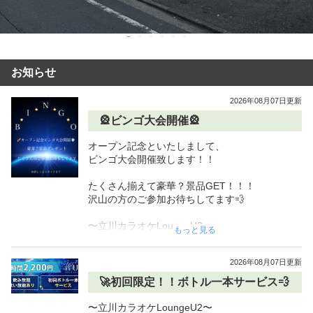
お知らせ
2026年08月07日更新
🎡ビンゴ大会開催🎡
オープン記念といたしまして、

ビンゴ大会開催致します！！

たくさん揃えて豪華？景品GET！！！

沢山の方のご参加お待ちしてます💨

〜立川カラオケLoungeU2〜　

もっと見る
無重力のような　

くつろぎの空間を提供致します。

2026年08月07日更新
🚀1時間2200円💨

🚀初回限定！！ボトル一本サービス💨
飲み放題、歌い放題有り！！

〜立川カラオケLoungeU2〜
