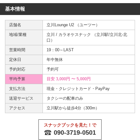
基本情報
店舗名
立川Lounge U2 （ユーツー）
地域/業種
立川
/
カラオケスナック
（
立川駅
/
立川北-北
口
）
営業時間
19：00～LAST
定休日
年中無休
予約対応
予約可
平均予算
目安 3,000円 〜
5,000円
支払方法
現金・クレジットカード・PayPay
送迎サービス
タクシーの配車のみ
アクセス
立川駅から徒歩4分（300m）
スナックブックを見た！で
090-3719-0501