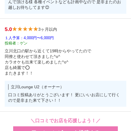
んで頂ける様 各種イベントなども計画中なので 是非またのお
越しお待ちしてます😊
5.0
3ヶ月以内
１人予算：4,000円〜6,000円
投稿者：ゲン
立川北口の駅から近くて19時からやってたので

同僚と使わせて頂きました^o^

カラオケも出来て楽しめました^o^

店も綺麗で⭕️

またきます！！
立川Lounge U2（オーナー）
口コミ投稿ありがとうございます！ 更にいいお店にして行く
ので是非また来て下さい！！
＼口コミでお店を応援しよう！／