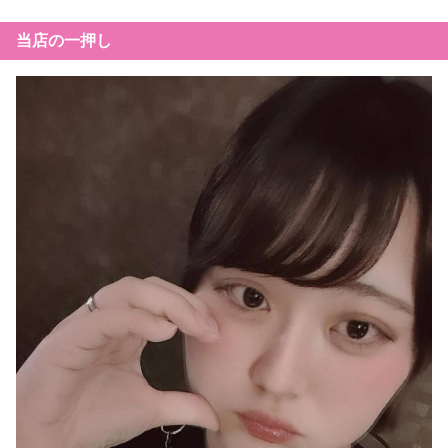
飲み放題、歌い放題有り

🚀お問い合わせはこちらまで↓

ドライバーさん（日給3000円＋手当）も同時募
当店の一押し
🚀初回ご来店のお客様限定💨

集。

焼酎ボトルorウィスキーボトルor瓶ビール一本サ
TEL:090-3719-0501

ービス！！！

MAIL:info@lounge-u2.com

※要普通免許

LINE: 220pwloq

皆様のご来店心よりお待ち申し上げます！！！

HP:https://lounge-u2.com/
ママ1人の小さいお店です

一緒に働いてくれる方お待ちしてます♪

🚀スタッフ募集中💨

🚀お問い合わせはこちらまで↓

時給1800円以上

経験不問！各種バック！！面接時含め交通費一
TEL:090-3719-0501

部支給！！！

MAIL:info@lounge-u2.com

LINE: 220pwloq

※日払い可、雑費徴収無し、紹介報奨金有り

HP:https://lounge-u2.com/

※強制ビラ配り、ノルマやペナルティなどは一
切ございませ

立川で、ちょっと特別な夜を。 

 無重力のようなくつろぎの空間で、お酒と会話
社員さん（週休2日25万円以上+手当）

やカラオケをお楽しみください。 

ドライバーさん（日給3000円＋手当）も同時募
Lounge U2は、立川駅から徒歩5分のラウンジ・
集。

スナック・カラオケパブ・カラオケバーです。  

※要普通免許

仕事帰りに一杯、仲間とカラオケ、特別な夜の
ご利用まで。 
