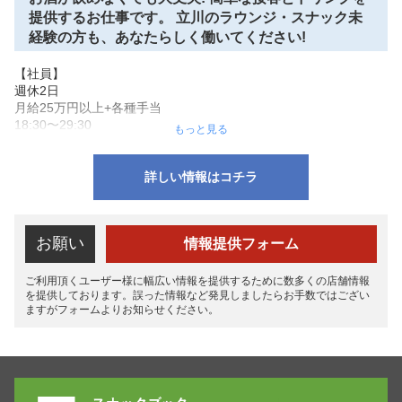
面接時にご相談ください。ブランクがある方も大歓迎です!

提供するお仕事です。 立川のラウンジ・スナック未
経験の方も、あなたらしく働いてください!
 立川ラウンジ・スナックの求人をお探しのあなたへ 

Lounge U2〜ユーツーの求人情報をご覧いただき、誠にありがと
【社員】

うございます。

週休2日

 お酒が飲めなくても大丈夫！　

月給25万円以上+各種手当

ラウンジ・スナックで働くのが初めての方、未経験者さん・初心
18:30〜29:30

もっと見る
者さん、大歓迎です♡ 当店は優しいスタッフ、優しいお客様ばっ
【ドライバー】

かりなで、楽しく働けること間違いナシ。

日給3,000円+歩合

簡単な接客とドリンクを提供するお仕事なので、立川でラウンジ
24時〜/シフト制

詳しい情報はコチラ
やスナックのアルバイトが初めてという方も安心してスタートで
きます。 優しいお客様ばかりなので、緊張しなくて大丈夫。

経験不問

お酒の作り方や接客の仕方など、分からないことは丁寧にレクチ
独立支援制度有

ャー・サポートいたします。ノルマやペナルティーは一切ござい
お願い
情報提供フォーム
ません。 

応募資格

アットホームな雰囲気で、気張らずいつも通りのあなたのままで
※要中型免許

ご利用頂くユーザー様に幅広い情報を提供するために数多くの店舗情報
働いてください♡  

を提供しております。誤った情報など発見しましたらお手数ではござい
スタッフさんは随時募集してるので、どしどしご応募下さい♡♡
ますがフォームよりお知らせください。
追加業務

簡単なPC入力作業

電話応対