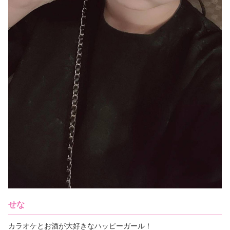
立川でゆっくり飲める場所をお探しなら、ぜひ
ママ1人の小さいお店です

一度お越しください。 

一緒に働いてくれる方お待ちしてます♪

 飲み放題1時間1,100円〜、カラオケ歌い放題も
完備。 

🚀お問い合わせはこちらまで↓

立川のラウンジ・スナック・カラオケパブ・カ
ラオケバー探しは宇宙空間Lounge U2へ。

TEL:090-3719-0501

MAIL:info@lounge-u2.com

 立川ラウンジ・スナックの求人をお探しのあな
LINE: 220pwloq

たへ 

HP:https://lounge-u2.com/
Lounge U2〜ユーツーの求人情報をご覧いただ
き、誠にありがとうございます。

 お酒が飲めなくても大丈夫！　ラウンジ・スナ
ックで働くのが初めての方、未経験者さん・初
心者さん、大歓迎です♡ 当店は優しいスタッ
フ、優しいお客様ばっかりなで、楽しく働ける
こと間違いナシ。

簡単な接客とドリンクを提供するお仕事なの
で、立川でラウンジやスナックのアルバイトが
初めてという方も安心してスタートできます。 
優しいお客様ばかりなので、緊張しなくて大丈
夫。

せな
お酒の作り方や接客の仕方など、分からないこ
とは丁寧にレクチャー・サポートいたします。
カラオケとお酒が大好きなハッピーガール！

ノルマやペナルティーは一切ございません。　
