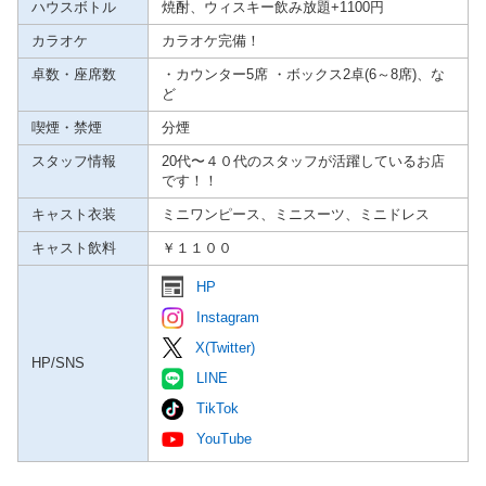
しみください。 

ハウスボトル
焼酎、ウィスキー飲み放題+1100円
Lounge U2は、立川駅から徒歩5分のラウンジ・スナック・カラオ
カラオケ
カラオケ完備！
ケパブ・カラオケバーです。  

仕事帰りに一杯、仲間とカラオケ、特別な夜のご利用まで。 

卓数・座席数
・カウンター5席 ・ボックス2卓(6～8席)、な
立川でゆっくり飲める場所をお探しなら、ぜひ一度お越しくださ
ど
い。  

飲み放題1時間1,100円〜、カラオケ歌い放題も完備。 

喫煙・禁煙
分煙
立川のラウンジ・スナック・カラオケパブ・カラオケバー探しは
スタッフ情報
20代〜４０代のスタッフが活躍しているお店
宇宙空間Lounge U2へ。
です！！
キャスト衣装
ミニワンピース、ミニスーツ、ミニドレス
キャスト飲料
￥１１００
HP
Instagram
X(Twitter)
HP/SNS
LINE
TikTok
YouTube