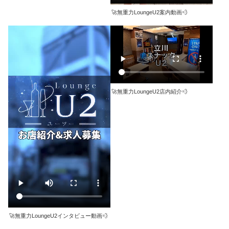
🚀無重力LoungeU2案内動画💨
🚀無重力LoungeU2店内紹介💨
🚀無重力LoungeU2インタビュー動画💨