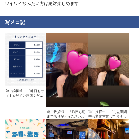
ワイワイ飲みたい方は絶対楽しめます！
 アットホームな雰囲気で、気張らずいつも通り
のあなたのままで働いてください♡  

スタッフさんは随時募集してるので、どしどし
写メ日記
ご応募下さい♡♡
🚀ご挨拶💨 『昨日もサ
イトを見てご来店くださ
り ありがとうございます
😊✨』 本日も19:00〜営業
致します！ ご予約、ご来
🚀ご挨拶💨 『昨日も朝
🚀ご挨拶💨 『お盆期間
店お待ちしてます！！ 🚀
までありがとうございま
中も通常営業しておりま
お問い合わせはこちらま
した✌️ 夏は麦茶割りがお
す✌️』 🚀今日のメンバー
で↓ TEL:090-3719-0501
勧めです🫨』 🚀今日のメ
💨 ちか 19:30〜 本日も
MAIL:info@lounge-u2.com
ンバー💨 ちか 19:30〜 本
19:00〜営業致します！ ご
LINE: @220pwloq
日も19:00〜営業致しま
予約、ご来店お待ちして
HP:https://lounge-u2.com/