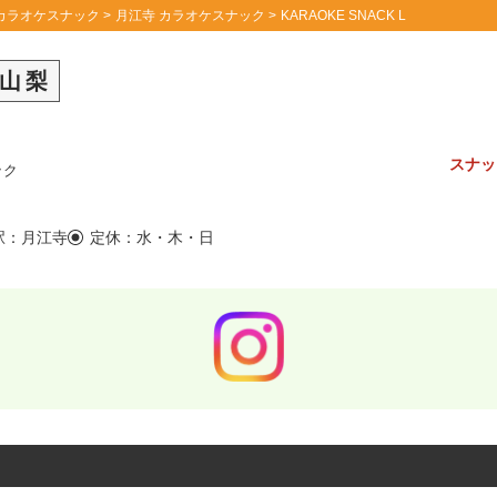
カラオケスナック
月江寺 カラオケスナック
KARAOKE SNACK L
山梨
スナッ
ック
駅：月江寺
定休：水・木・日