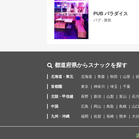
PUB パラダイス
パブ - 笛吹
都道府県からスナックを探す
北海道・東北
北海道
青森
秋田
山形
首都圏
東京
神奈川
埼玉
千葉
北陸・甲信越
長野
新潟
山梨
富山
石
中国
広島
岡山
鳥取
島根
山
九州・沖縄
福岡
佐賀
長崎
熊本
大