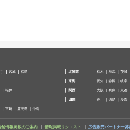
岩手
宮城
福島
北関東
栃木
群馬
茨城
東海
愛知
静岡
岐阜
川
福井
関西
大阪
兵庫
京都
口
四国
香川
徳島
愛媛
分
宮崎
鹿児島
沖縄
店舗情報掲載のご案内
情報掲載リクエスト
広告販売パートナー募