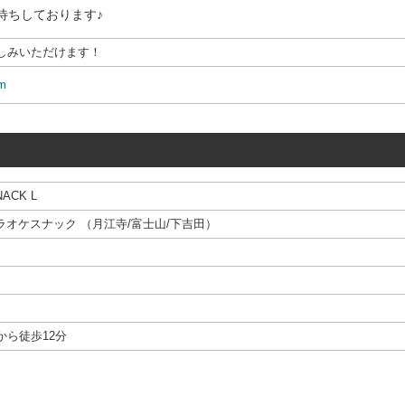
お待ちしております♪
しみいただけます！
am
ACK L
ラオケスナック
（
月江寺
/
富士山
/
下吉田
）
から徒歩12分