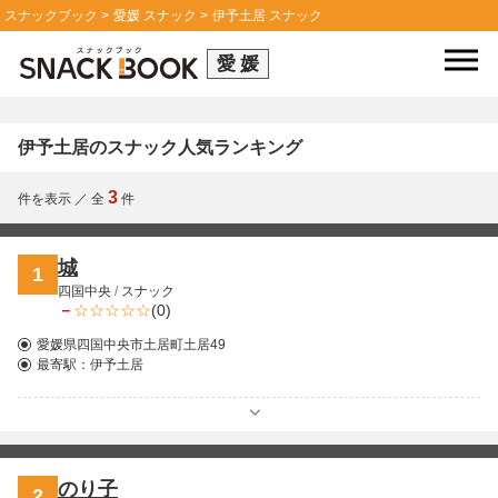
スナックブック
愛媛 スナック
伊予土居 スナック
愛媛
伊予土居のスナック人気ランキング
3
件を表示
／
全
件
城
1
四国中央
/
スナック
－
(0)
愛媛県四国中央市土居町土居49
最寄駅：
伊予土居
のり子
2