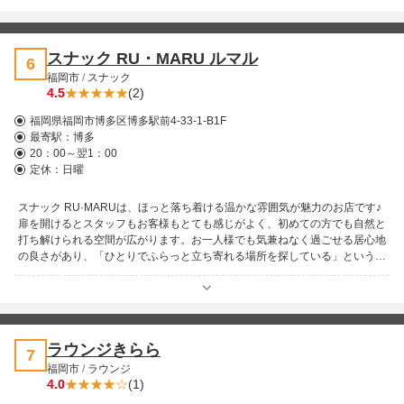
張や単身赴任の方が足繁く通うのも、この店の安心感と居心地の良さゆえ。
オープンからラストまで賑わいが絶えず、地元に愛され続ける理由がはっき
りと伝わってきます。また来たくなる、そんな魅力に満ちた一軒です！
スナック RU・MARU ルマル
6
福岡市
/
スナック
4.5
(2)
福岡県福岡市博多区博多駅前4-33-1-B1F
最寄駅：
博多
20：00～翌1：00
定休：日曜
スナック RU·MARUは、ほっと落ち着ける温かな雰囲気が魅力のお店です♪
扉を開けるとスタッフもお客様もとても感じがよく、初めての方でも自然と
打ち解けられる空間が広がります。お一人様でも気兼ねなく過ごせる居心地
の良さがあり、「ひとりでふらっと立ち寄れる場所を探している」という方
にもぴったりです！ 料金はとても良心的でリーズナブル。安心して楽しめ
る価格設定も、多くの方に支持されている理由のひとつです♪ ご来店される
お客様は中高年の方が中心で、落ち着いた大人の時間をゆったりと過ごせる
のも魅力です。賑やかすぎず、静かすぎない、ちょうどいい心地よさ。 日
常の延長で気軽に立ち寄れる、そんなあたたかな居場所がスナック
ラウンジきらら
7
RU·MARUです！今夜も皆さまのお越しを心よりお待ちしております♪
福岡市
/
ラウンジ
4.0
(1)