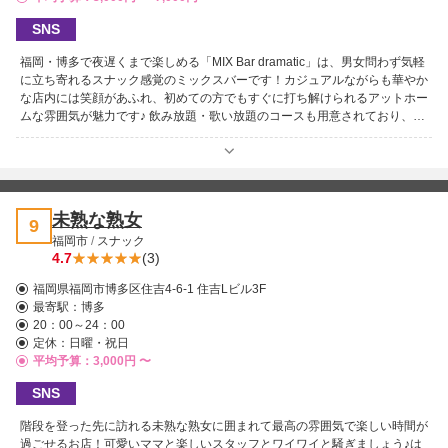
SNS
福岡・博多で夜遅くまで楽しめる「MIX Bar dramatic」は、男女問わず気軽
に立ち寄れるスナック感覚のミックスバーです！カジュアルながらも華やか
な店内には笑顔があふれ、初めての方でもすぐに打ち解けられるアットホー
ムな雰囲気が魅力です♪ 飲み放題・歌い放題のコースも用意されており、お
酒を片手に楽しいトークやカラオケで盛り上がれるひとときを。20時から
翌4時まで営業しており、二次会・三次会にもぴったり！ ご新規様も女性お
1人様も大歓迎！初めての方でも、どんな方でも思い思いに楽しめる、博多
の夜に欠かせない一軒です。
未熟な熟女
9
福岡市
/
スナック
4.7
(3)
福岡県福岡市博多区住吉4-6-1 住吉Lビル3F
最寄駅：
博多
20：00～24：00
定休：日曜・祝日
平均予算：3,000円 〜
SNS
階段を登った先に訪れる未熟な熟女に囲まれて最高の雰囲気で楽しい時間が
過ごせるお店！可愛いママと楽しいスタッフとワイワイと騒ぎましょう♪は