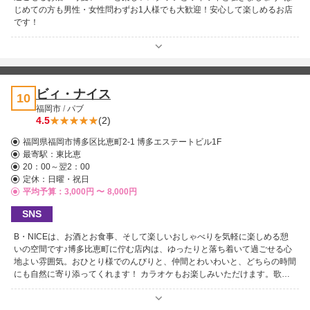
じめての方も男性・女性問わずお1人様でも大歓迎！安心して楽しめるお店
です！
ビィ・ナイス
10
福岡市
/
パブ
4.5
(2)
福岡県福岡市博多区比恵町2-1 博多エステートビル1F
最寄駅：
東比恵
20：00～翌2：00
定休：日曜・祝日
平均予算：3,000円 〜
8,000円
SNS
B・NICEは、お酒とお食事、そして楽しいおしゃべりを気軽に楽しめる憩
いの空間です♪博多比恵町に佇む店内は、ゆったりと落ち着いて過ごせる心
地よい雰囲気。おひとり様でのんびりと、仲間とわいわいと、どちらの時間
にも自然に寄り添ってくれます！ カラオケもお楽しみいただけます。歌い
たい気分の夜には思いきり盛り上がり、語りたい夜にはゆったりグラスを傾
けながら。使い方はあなた次第です♪ 料金も良心的で、キープでも飲み放題