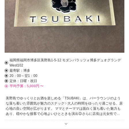
福岡県福岡市博多区美野島1-5-12 モダンパラッツォ博多デュオグランデ
West102
最寄駅：
博多
20：00～翌1：00
定休：日曜・祝日
平均予算：5,000円 〜
美野島でゆっくりとお酒を楽しめる「TSUBAKI」は、バーラウンジのよう
な落ち着いた雰囲気が魅力のスナック✨大人の時間をゆったり過ごせる、居
心地の良い空間が広がります。 ママとチーママは面白く落ち着いた魅力も
あり、穏やかな接客で心地よいひとときを演出😊さらに店長は元女性で現
在は男性として活躍するオナベで、個性豊かなメンバーとの会話も楽しみの
ひとつです。 静かに飲みたい夜にも、ゆっくり語りたい夜にもぴったり🍺