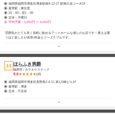
福岡県福岡市博多区博多駅南4-12-27 駅南久栄コーポ1F
最寄駅：
東比恵
20：00～翌1：00
定休：月曜日
平均予算：3,000円 〜
4,000円
雰囲気がとても良く気軽に飲めるアットホームな感じのお店です！通えば通
うほど楽しさが倍増♪料金もリーズナブルです。
ほらふき男爵
13
福岡市
/
カラオケスナック
5.0
(4)
福岡県福岡市博多区美野島2-4-11 第1川崎ビル1F
最寄駅：
博多
定休：不定休