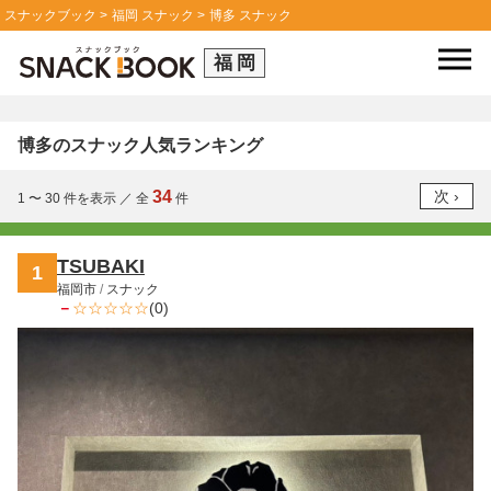
スナックブック
福岡 スナック
博多 スナック
福岡
博多のスナック人気ランキング
34
1 〜 30
件を表示
／
全
件
TSUBAKI
1
福岡市
/
スナック
－
(0)