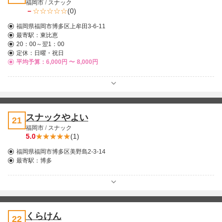
福岡市
/
スナック
－
(0)
福岡県福岡市博多区上牟田3-6-11
最寄駅：
東比恵
20：00～翌1：00
定休：日曜・祝日
平均予算：6,000円 〜
8,000円
スナックやよい
21
福岡市
/
スナック
5.0
(1)
福岡県福岡市博多区美野島2-3-14
最寄駅：
博多
くらけん
22