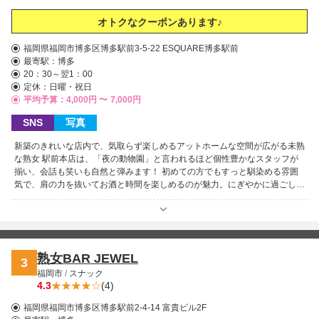
オトクなクーポンあります♪
福岡県福岡市博多区博多駅前3-5-22 ESQUARE博多駅前
最寄駅：
博多
20：30～翌1：00
定休：日曜・祝日
平均予算：4,000円 〜
7,000円
SNS
写真
新築のきれいな店内で、気取らず楽しめるアットホームな空間が広がる未熟
な熟女 駅前本店は、「夜の動物園」と言われるほど個性豊かなスタッフが
揃い、会話も笑いも自然と弾みます！ 初めての方でもすっと馴染める雰囲
気で、肩の力を抜いてお酒と時間を楽しめるのが魅力。にぎやかに過ごした
い夜も、ふらっと立ち寄りたい時も大歓迎です♪皆さまのご来店を心よりお
待ちしております！
熟女BAR JEWEL
3
福岡市
/
スナック
4.3
(4)
福岡県福岡市博多区博多駅前2-4-14 富貴ビル2F