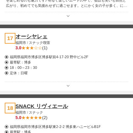
を楽しめるのも魅力です♪ 明るく楽しいムードの中で、会話も笑いも自然と
広がり、初めてでも気後れせずに過ごせます。とにかく女の子が多く、にぎ
やかに楽しみたい夜にぴったり。盛り上がりたい時はもちろん、元気をもら
いたい時にも足を運びたくなるお店です！
オーシヤレェ
17
福岡市
/
スナック喫茶
3.0
(1)
福岡県福岡市博多区博多駅前4-17-20 野中ビル2F
最寄駅：
博多
18：00～23：30
定休：日曜
SNACK リヴィエール
18
福岡市
/
スナック
5.0
(2)
福岡県福岡市博多区博多駅東2-2-2 博多東ハニービルB1F
最寄駅：
博多