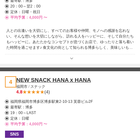
最寄駅：
博多
20：00～翌2：00
定休：日曜・祝日
平均予算：4,000円 〜
人との出逢いを大切にし、すべてのお客様や仲間、モノへの感謝を忘れな
い。そんな想いを大切にしながら、訪れる人をハッピーに、そして自分たち
もハッピーに。あたたかなコンセプトが息づくお店で、ゆったりと落ち着い
た時間を過ごせます♪ 食文化の街として知られる博多らしく、美味しいもの
が揃い、可愛い女の子たちの明るい笑顔が華を添えます。気取らず楽しめる
雰囲気の中で、会話もお酒も自然と進み、心まで満たされるひとときに。
博多駅から徒歩5分という好立地で、周辺には飲食店やホテルも充実。お仕
事帰りの一杯にも、二次会にも、おひとり様にも使いやすく、リーズナブル
に楽しめるのも魅力です。 博多の夜を思いきり味わいたいなら、ぜひ熟女
NEW SNACK HANA x HANA
4
BAR JEWELへ！山笠の熱気とともに、博多らしい楽しい夜をお楽しみくだ
福岡市
/
スナック
さい！
4.8
(4)
福岡県福岡市博多区博多駅東2-10-13 芙蓉ビル2F
最寄駅：
博多
19：00～LAST
定休：日曜
平均予算：4,000円 〜
SNS