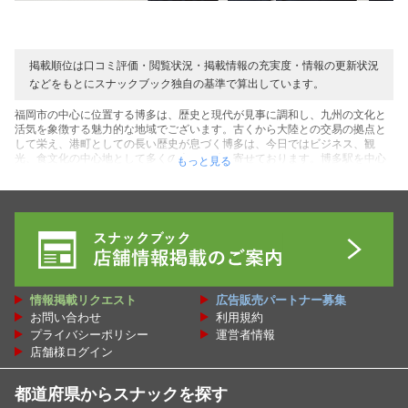
掲載順位は口コミ評価・閲覧状況・掲載情報の充実度・情報の更新状況
などをもとにスナックブック独自の基準で算出しています。
福岡市の中心に位置する博多は、歴史と現代が見事に調和し、九州の文化と
活気を象徴する魅力的な地域でございます。古くから大陸との交易の拠点と
して栄え、港町としての長い歴史が息づく博多は、今日ではビジネス、観
光、食文化の中心地として多くの人々を引き寄せております。博多駅を中心
もっと見る
に広がるこのエリアは、最新のショッピングモールやオフィスビルが立ち並
ぶ一方で、櫛田神社や承天寺といった歴史的な名所が点在し、過去と現在が
共存する独特の風情を感じさせます。博多の食文化は特に名高く、濃厚な豚
骨スープの博多ラーメン、新鮮な海の幸を使った寿司やもつ鍋など、地元の
味覚を堪能できる飲食店が数多くございます。また、毎年夏に開催される博
多祇園山笠は、勇壮な山笠の追い山と地域住民の情熱が一体となった祭り
で、博多の伝統とコミュニティの絆を象徴する一大イベントとして知られて
おります。夜になると、屋台が街角に並び、地元の方々や観光客が肩を並べ
て語らう温かな光景が広がります。交通の便も良く、福岡空港や新幹線を通
情報掲載リクエスト
広告販売パートナー募集
じて国内外からのアクセスが容易な博多は、ビジネスと観光の両方で訪れる
お問い合わせ
利用規約
方々を温かく迎え入れます。歴史、文化、美食、そして人々の活気が織りな
す博多は、訪れるすべての方に深い感動と新たな発見をお届けする、福岡の
プライバシーポリシー
運営者情報
誇るべき心の故郷でございます。そんな博多で楽しめるスナック・パブ・バ
店舗様ログイン
ー・ラウンジ・カラオケスナック・スナック喫茶・ダーツ＆カラオケバー・
ニューハーフバー・タイパブなどの飲み屋さん情報がスナックブックでは口
コミ・レビューや割引クーポン、表示順での人気ランキングとして紹介して
都道府県からスナックを探す
います！ぜひ博多にある癒しと憩いの場を見つけてください！