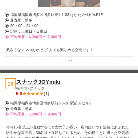
福岡県福岡市博多区博多駅東1-1-33 はかた近代ビルB1F
最寄駅：
博多
20：00～24：00
定休：土曜日・日曜日
平均予算：4,000円 〜
7,000円
気さくなママのおかげで1人でも楽しめる空間です！
スナックJOYmiki
16
福岡市
/
スナック
5.0
(1)
福岡県福岡市博多区博多駅前3-5-20 駅前37ビル2F
最寄駅：
博多
平均予算：6,000円 〜
9,000円
常時15名以上が出勤するほど女の子が揃い、店内はいつも活気にあふれた
賑やかな雰囲気。30名以上在籍しているため、その日ごとに違った空気感