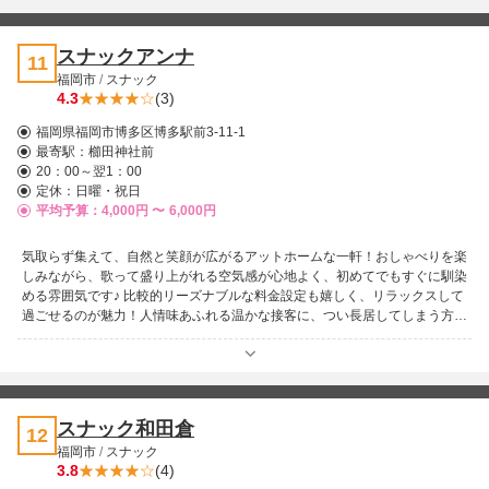
でもお得に楽しめるのが嬉しいポイント。知る人ぞ知る穴場的なお店とし
て、長く愛されています！博多比恵町でほっと一息つける場所をお探しな
ら、ぜひB・NICEへ。皆様のお越しを心よりお待ちしております♪
スナックアンナ
11
福岡市
/
スナック
4.3
(3)
福岡県福岡市博多区博多駅前3-11-1
最寄駅：
櫛田神社前
20：00～翌1：00
定休：日曜・祝日
平均予算：4,000円 〜
6,000円
気取らず集えて、自然と笑顔が広がるアットホームな一軒！おしゃべりを楽
しみながら、歌って盛り上がれる空気感が心地よく、初めてでもすぐに馴染
める雰囲気です♪ 比較的リーズナブルな料金設定も嬉しく、リラックスして
過ごせるのが魅力！人情味あふれる温かな接客に、つい長居してしまう方も
多いはず。みんなでワイワイ楽しみたい夜にも、肩の力を抜いて過ごしたい
時にも寄り添ってくれます。 そんな居心地の良さが詰まった場所、それが
スナック アンナ。ぜひ気軽に立ち寄って、楽しい時間をお過ごしくださ
い！
スナック和田倉
12
福岡市
/
スナック
3.8
(4)