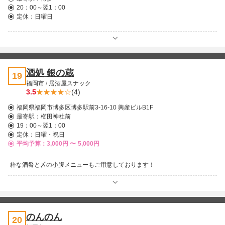
20：00～翌1：00
定休：日曜日
酒処 銀の蔵
19
福岡市
/
居酒屋スナック
3.5
(4)
福岡県福岡市博多区博多駅前3-16-10 興産ビルB1F
最寄駅：
櫛田神社前
19：00～翌1：00
定休：日曜・祝日
平均予算：3,000円 〜
5,000円
粋な酒肴と〆の小腹メニューもご用意しております！
のんのん
20