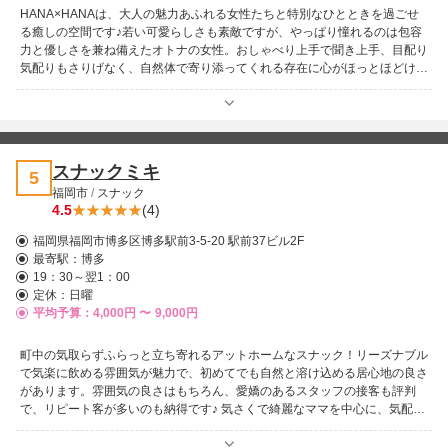
HANA×HANAは、大人の魅力あふれる女性たちと特別なひとときを過ごせ
る癒しの空間です♪若い可愛らしさも素敵ですが、やっぱり憧れるのは包容
力と優しさを兼ね備えたオトナの女性。おしゃべり上手で聞き上手、目配り
気配りもさりげなく、自然体で寄り添ってくれる存在に心がほっとほどけて
いきます。綺麗で上品、艶やかな魅力をまとったキャストが、今夜もドキド
キと安らぎをお届けします！ キラキラしたドレスだけでなく私服姿の女性
もおり、まるで気心の知れた友人と飲んでいるかのようなリラックスした時
間を楽しめるのも魅力。ついつい杯が進んでしまっても、優しく見守ってく
れるあたたかさに思わず笑顔がこぼれます♪ 仕事で落ち込んだ日も、誰かに
スナックミキ
5
話を聞いてほしい夜も、HANA x HANAの女性たちが包み込むようなおもて
福岡市
/
スナック
なしで迎えてくれます。楽しいトークで盛り上がるもよし、静かに語り合う
4.5
(4)
もよし。訪れるたびに違った表情を見せてくれるのもこのお店ならではで
す！ おひとり様でのしっぽりタイムも、仲間とわいわい楽しむ夜も、居酒
福岡県福岡市博多区博多駅前3-5-20 駅前37ビル2F
屋帰りのもう一杯にも。さまざまなシーンに寄り添うHANA×HANAで、心
最寄駅：
博多
満たされるひとときをお過ごしください！
19：30～翌1：00
定休：日曜
平均予算：4,000円 〜
9,000円
町中の気取らずふらっと立ち寄れるアットホームなスナック！リーズナブル
で気楽に飲める雰囲気が魅力で、初めてでも自然と溶け込める居心地の良さ
があります。雰囲気の良さはもちろん、愛嬌のあるスタッフの接客も評判
で、リピート客が多いのも納得です♪ 気さくで綺麗なママを中心に、気配り
の行き届いたスタッフが揃い、いつ来ても変わらない温かなおもてなし。女
の子は博多美人が多く、会話も楽しく、癒される時間が流れています。 出