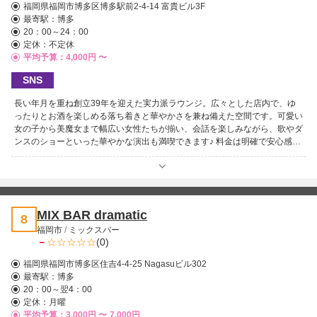
福岡県福岡市博多区博多駅前2-4-14 富貴ビル3F
最寄駅：
博多
20：00～24：00
定休：不定休
平均予算：4,000円 〜
SNS
長い年月を重ね創立39年を迎えた実力派ラウンジ。広々とした店内で、ゆ
ったりとお酒を楽しめる落ち着きと華やかさを兼ね備えた空間です。可愛い
女の子から美魔女まで幅広い女性たちが揃い、会話を楽しみながら、歌やダ
ンスのショーといった華やかな演出も満喫できます♪ 料金は明確で安心感が
あり、初めてでも遊びやすいのが嬉しいポイント。賑やかさの中にも余裕が
あり、ゆっくり過ごしたい夜にもぴったりです。歴史に裏打ちされた安定感
と楽しさを併せ持つ一軒、それがラウンジきらら。特別な夜を、ぜひここで
お楽しみください！
MIX BAR dramatic
8
福岡市
/
ミックスバー
－
(0)
福岡県福岡市博多区住吉4-4-25 Nagasuビル302
最寄駅：
博多
20：00～翌4：00
定休：月曜
平均予算：3,000円 〜
7,000円