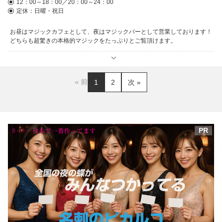
12：00～18：00／20：00～24：00
定休：日曜・祝日
お昼はマジックカフェとして、夜はマジックバーとして営業しております！
どちらも超驚きの本格的マジックをたっぷりとご覧頂けます。
« 前
1
2
次 »
PR