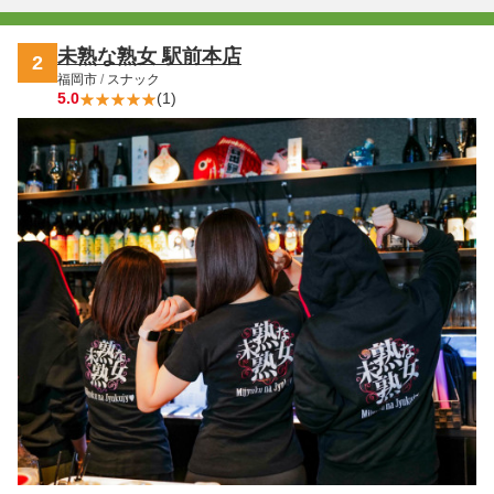
落ち着いた雰囲気の中で、自分らしく過ごせる一軒です⭐
未熟な熟女 駅前本店
2
福岡市
/
スナック
5.0
(1)