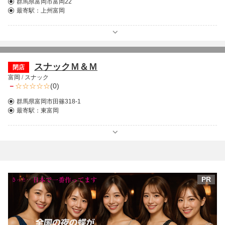
群馬県富岡市富岡22
最寄駅：
上州富岡
スナックＭ＆Ｍ
閉店
富岡
/
スナック
－
(0)
群馬県富岡市田篠318-1
最寄駅：
東富岡
PR