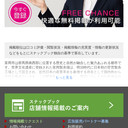
掲載順位は口コミ評価・閲覧状況・掲載情報の充実度・情報の更新状況
などをもとにスナックブック独自の基準で算出しています。
富岡市は群馬県南西部に位置する歴史と自然が融合した魅力あふれる都市で
す。世界文化遺産に登録された富岡製糸場は、明治時代に日本初の官営製糸
工場として設立され、近代日本の産業革命を象徴する存在として国内外から
注目を集めています。この歴史的施設を中心に、周辺にはレトロな街並みや
もっと見る
関連資料を展示する博物館があり、シルク産業の歴史を肌で感じられます。
富岡市はまた、妙義山をはじめとする雄大な自然環境にも恵まれており、妙
義神社の参道やハイキングコースでは、四季折々の風景が楽しめます。特に
秋には紅葉が山々を彩り、訪れる人を魅了します。地元の特産品としては、
繭から作られるシルク製品や、上州牛を使った料理が人気で、伝統と現代が
調和した食文化も根付いています。毎年開催される「富岡どんとまつり」で
は、迫力ある神輿や花火が地域の活気を伝え、市民の絆を深めます。商業施
設と自然がバランスよく共存し、観光地としての魅力だけでなく、住みやす
さも兼ね備えた富岡は歴史と自然を愛する人々にとって必見の場所です。そ
情報掲載リクエスト
広告販売パートナー募集
んな富岡で楽しめるスナック・パブ・バー・ラウンジ・クラブ・パブスナッ
お問い合わせ
利用規約
ク・カラオケ喫茶・ガールズバー・ミックスバー・フィリピンパブなどの飲