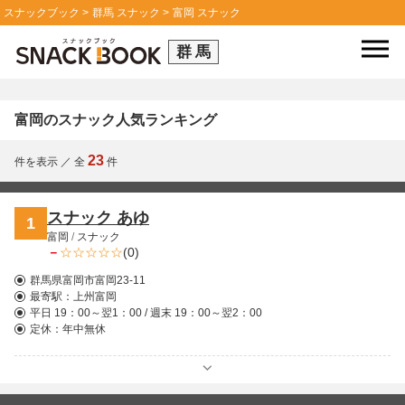
スナックブック
群馬 スナック
富岡 スナック
群馬
富岡のスナック人気ランキング
23
件を表示
／
全
件
スナック あゆ
1
富岡
/
スナック
－
(0)
群馬県富岡市富岡23-11
最寄駅：
上州富岡
平日 19：00～翌1：00 / 週末 19：00～翌2：00
定休：年中無休