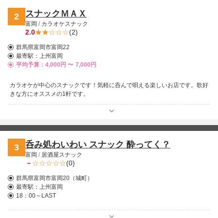
スナックＭＡＸ
2
富岡
/
カラオケスナック
2.0
(2)
群馬県富岡市富岡22
最寄駅：
上州富岡
平均予算：4,000円 〜
7,000円
カラオケが中心のスナックです！気軽に呑んで唄える楽しいお店です。歌好
きな方にオススメの1軒です。
呑み処わいわい スナック 酔ってく？
3
富岡
/
居酒屋スナック
－
(0)
群馬県富岡市富岡20（城町）
最寄駅：
上州富岡
18：00～LAST