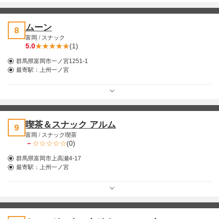
ムーン
8
富岡
/
スナック
5.0
(1)
群馬県富岡市一ノ宮1251-1
最寄駅：
上州一ノ宮
喫茶＆スナック アルム
9
富岡
/
スナック喫茶
－
(0)
群馬県富岡市上高瀬4-17
最寄駅：
上州一ノ宮