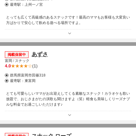
最寄駅：
上州一ノ宮
とっても広くて高級感のあるスナックです！最高のママもお客様も大変良い
方ばかりで安心して飲める遊べる場所ですよ。
あずさ
掲載保留中
富岡
/
スナック
4.0
(1)
群馬県富岡市田篠318
最寄駅：
東富岡
とても可愛らしいママがお出迎えしてくる素敵なスナック！カラオケも歌い
放題で、おじさまがたの演歌も聞けますよ（笑）軽食も美味しくリーズナブ
ルな料金でお過ごしいただけます♪