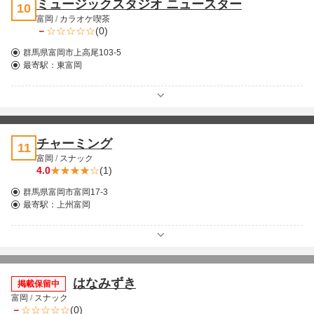
ミュージックスタジオ ニュースター
10
富岡
/
カラオケ喫茶
－
(0)
群馬県富岡市上高尾103-5
最寄駅：
東富岡
チャーミング
11
富岡
/
スナック
4.0
(1)
群馬県富岡市富岡17-3
最寄駅：
上州富岡
はなみずき
掲載保留中
富岡
/
スナック
－
(0)