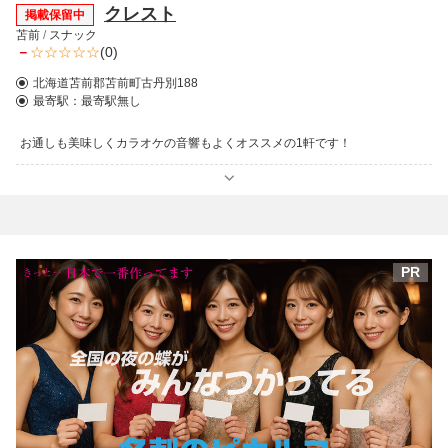
クレスト
掲載保留中
苫前
/
スナック
－
(0)
北海道苫前郡苫前町古丹別188
最寄駅：
最寄駅無し
お通しも美味しくカラオケの音響もよくオススメの1軒です！
PR