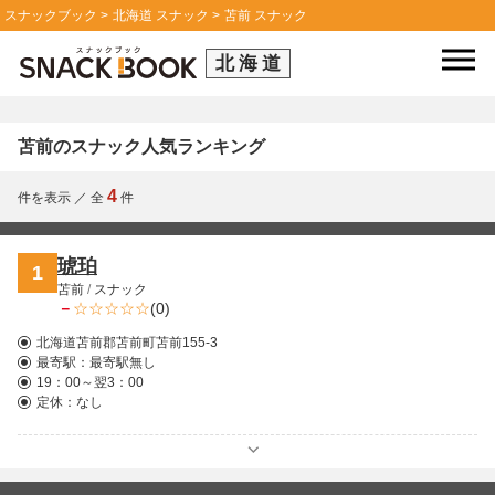
スナックブック
北海道 スナック
苫前 スナック
北海道
苫前のスナック人気ランキング
4
件を表示
／
全
件
琥珀
1
苫前
/
スナック
－
(0)
北海道苫前郡苫前町苫前155-3
最寄駅：
最寄駅無し
19：00～翌3：00
定休：なし