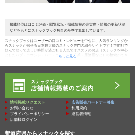
掲載順位は口コミ評価・閲覧状況・掲載情報の充実度・情報の更新状況
などをもとにスナックブック独自の基準で算出しています。
スナックブックはユーザーの口コミ・レビューを中心に、人気ランキングか
らスナックが探せる日本最大級のスナック専門の紹介サイトです！苫前町で
飲んで歌って楽しい時間が過ごせる人気でオススメのお店（スナックを中心
としたパブ・ラウンジ・バー・カラオケ・喫茶・居酒屋など）の検索ができ
もっと見る
ます！お店を利用したユーザーのリアルな口コミ・レビューの声を中心に、
表示順でのスナック人気ランキングなど、苫前町にあるお店探しに役立つコ
ンテンツがいっぱいです！また初めての方にお得な割引クーポンを用意して
いるお店も多数です♪そして店内の雰囲気やママ・キャストなど写真や動画か
らも確認できるコンテンツもご用意！料金システムを確認してご予算に合う
素敵なお店を探してください♪ぜひ苫前町にある最高のスナック（居場所）が
見つかれば嬉しいです！貴方の人生の１ページに最高のスナックをブックマ
ークしてください♪
情報掲載リクエスト
広告販売パートナー募集
お問い合わせ
利用規約
プライバシーポリシー
運営者情報
店舗様ログイン
都道府県からスナックを探す