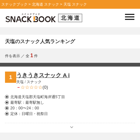
スナックブック
北海道 スナック
天塩 スナック
北海道
天塩のスナック人気ランキング
1
件を表示
／
全
件
うきうきスナック A i
1
天塩
/
スナック
－
(0)
北海道天塩郡天塩町海岸通5丁目
最寄駅：
最寄駅無し
20：00〜24：00
定休：日曜日・祝祭日