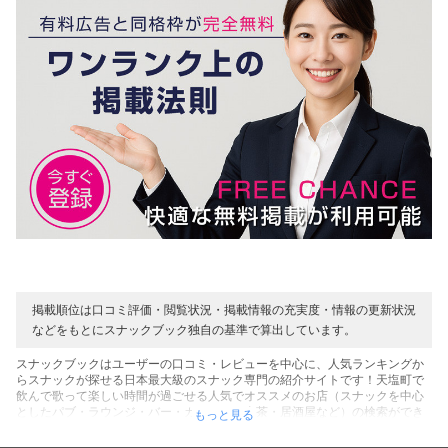
掲載順位は口コミ評価・閲覧状況・掲載情報の充実度・情報の更新状況
などをもとにスナックブック独自の基準で算出しています。
スナックブックはユーザーの口コミ・レビューを中心に、人気ランキングか
らスナックが探せる日本最大級のスナック専門の紹介サイトです！天塩町で
飲んで歌って楽しい時間が過ごせる人気でオススメのお店（スナックを中心
としたパブ・ラウンジ・バー・カラオケ・喫茶・居酒屋など）の検索ができ
もっと見る
ます！お店を利用したユーザーのリアルな口コミ・レビューの声を中心に、
表示順でのスナック人気ランキングなど、天塩町にあるお店探しに役立つコ