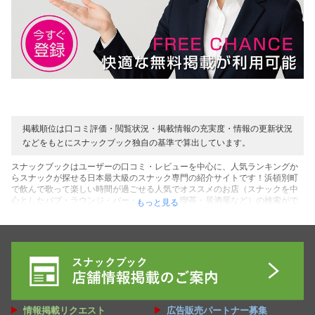
掲載順位は口コミ評価・閲覧状況・掲載情報の充実度・情報の更新状況
などをもとにスナックブック独自の基準で算出しています。
スナックブックはユーザーの口コミ・レビューを中心に、人気ランキングか
らスナックが探せる日本最大級のスナック専門の紹介サイトです！浜頓別町
で飲んで歌って楽しい時間が過ごせる人気でオススメのお店（スナックを中
心としたパブ・ラウンジ・バー・カラオケ・喫茶・居酒屋など）の検索がで
もっと見る
きます！お店を利用したユーザーのリアルな口コミ・レビューの声を中心
に、表示順でのスナック人気ランキングなど、浜頓別町にあるお店探しに役
立つコンテンツがいっぱいです！また初めての方にお得な割引クーポンを用
意しているお店も多数です♪そして店内の雰囲気やママ・キャストなど写真や
動画からも確認できるコンテンツもご用意！料金システムを確認してご予算
に合う素敵なお店を探してください♪ぜひ浜頓別町にある最高のスナック（居
場所）が見つかれば嬉しいです！貴方の人生の１ページに最高のスナックを
ブックマークしてください♪
情報掲載リクエスト
広告販売パートナー募集