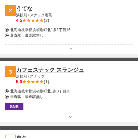
うてな
2
浜頓別
/
スナック喫茶
4.5
(2)
北海道枝幸郡浜頓別町北1条1丁目16
最寄駅：
最寄駅無し
カフェスナック スランジュ
3
浜頓別
/
スナック
5.0
(1)
北海道枝幸郡浜頓別町北1条3丁目20
最寄駅：
最寄駅無し
SNS