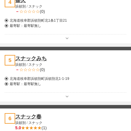
喜久
4
浜頓別
/
スナック
－
(0)
北海道枝幸郡浜頓別町北1条1丁目21
最寄駅：
最寄駅無し
スナックみち
5
浜頓別
/
スナック
－
(0)
北海道枝幸郡浜頓別町浜頓別北1-1-19
最寄駅：
最寄駅無し
スナック春
6
浜頓別
/
スナック
5.0
(1)