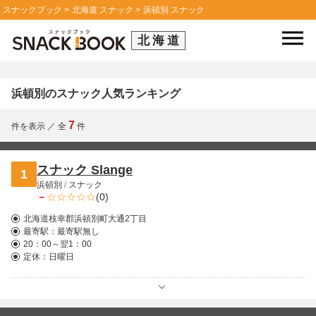
スナックブック
北海道 スナック
浜頓別 スナック
北海道
浜頓別のスナック人気ランキング
7
件を表示
／
全
件
スナック Slange
1
浜頓別
/
スナック
－
(0)
北海道枝幸郡浜頓別町大通2丁目
最寄駅：
最寄駅無し
20：00～翌1：00
定休：日曜日