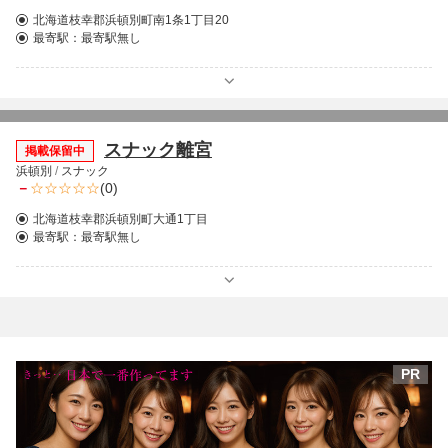
北海道枝幸郡浜頓別町南1条1丁目20
最寄駅：
最寄駅無し
スナック離宮
掲載保留中
浜頓別
/
スナック
－
(0)
北海道枝幸郡浜頓別町大通1丁目
最寄駅：
最寄駅無し
PR