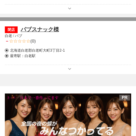
パブスナック檪
閉店
白老
/
パブ
－
(0)
北海道白老郡白老町大町3丁目2-1
最寄駅：
白老駅
PR