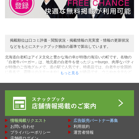
掲載順位は口コミ評価・閲覧状況・掲載情報の充実度・情報の更新状況
などをもとにスナックブック独自の基準で算出しています。
北海道白老町はアイヌ文化と豊かな海の幸が特徴の海沿いの町です。名物の
「白老牛バーガー」は、地元産の白老牛を使ったジューburgo、肉厚なパティ
が特徴のご当地グルメで、道の駅で人気です。特産品では、白老牛が全国的
に有名で、霜降りのステーキやしゃぶしゃぶが絶品です。ウニやホタテなど
もっと見る
の新鮮な海産物も特産で、白老漁港の海鮮丼は観光客を魅了します。観光地
としては、ウポポイ（国立アイヌ民族博物館）がアイヌ文化を深く学べる施
設で、伝統舞踊や工芸品の展示が人気です。仙台藩白老元陣屋資料館では、
江戸時代の歴史に触れられます。ポロト湖周辺は自然散策やカヌーが楽し
め、冬の白鳥観察も魅力です。登別温泉に近く、温泉と白老のグルメを組み
合わせた旅が人気です。毎年夏の「白老牛肉まつり」では、白老牛のバーベ
キューや地元野菜が楽しめ、イベントは家族連れで賑わいます。白老町は、
道の駅とみうすで新鮮な海産物や農産物が手に入り、「たらこハウス」では
たらこ作り体験も可能です。アイヌ文化と美食、自然が調和する白老町は、
情報掲載リクエスト
広告販売パートナー募集
多彩な魅力を持つ観光地です。そんな白老町で楽しめるスナック・パブ・バ
お問い合わせ
利用規約
ー・ラウンジ・クラブ・パブスナック・カラオケ喫茶・ガールズバー・ミッ
クスバー・フィリピンパブなどの飲み屋さんの情報を、お得な割引クーポン
プライバシーポリシー
運営者情報
をはじめ口コミ・レビューや白老町のオススメ人気ランキングとして、スナ
店舗様ログイン