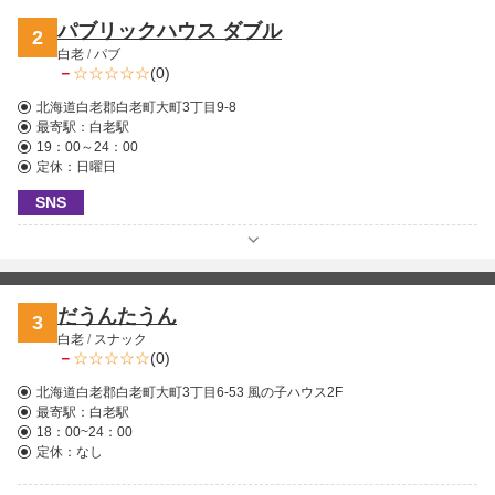
パブリックハウス ダブル
2
白老
/
パブ
－
(0)
北海道白老郡白老町大町3丁目9-8
最寄駅：
白老駅
19：00～24：00
定休：日曜日
SNS
だうんたうん
3
白老
/
スナック
－
(0)
北海道白老郡白老町大町3丁目6-53 風の子ハウス2F
最寄駅：
白老駅
18：00~24：00
定休：なし