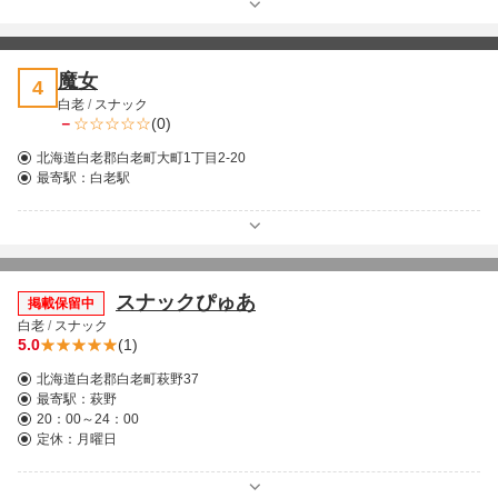
魔女
4
白老
/
スナック
－
(0)
北海道白老郡白老町大町1丁目2-20
最寄駅：
白老駅
スナックぴゅあ
掲載保留中
白老
/
スナック
5.0
(1)
北海道白老郡白老町萩野37
最寄駅：
萩野
20：00～24：00
定休：月曜日