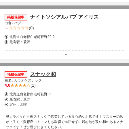
ナイトソシアルパブ アイリス
掲載保留中
白老
/
パブ
－
(0)
北海道白老郡白老町萩野29-2
最寄駅：
萩野
スナック和
掲載保留中
白老
/
カラオケスナック
4.0
(1)
北海道白老郡白老町萩野36
最寄駅：
萩野
定休：水曜
昼カラオケから夜スナックで営業している良心的なお店です！マスターの歌
が上手くて愛想良い！ママもも親切で退屈せずに居心地が良い和のあるスナ
ックです！ぜひ遊びにきてください。