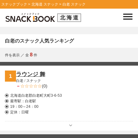
スナックブック
北海道 スナック
白老 スナック
北海道
白老のスナック人気ランキング
8
件を表示
／
全
件
ラウンジ 舞
1
白老
/
スナック
－
(0)
北海道白老郡白老町大町3-6-53
最寄駅：
白老駅
19：00～24：00
定休：日曜