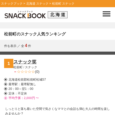
スナックブック
北海道 スナック
松前町 スナック
北海道
松前町のスナック人気ランキング
4
件を表示
／
全
件
スナック笑
1
松前町
/
スナック
－
(0)
北海道松前郡松前町松城57
最寄駅：
最寄駅無し
20：00～翌1：00
定休：不定休
平均予算：2,000円 〜
しっとりと落ち着いた空間で気さくなママとの会話も弾む大人の時間を楽し
みませんか？