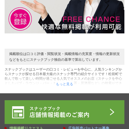
掲載順位は口コミ評価・閲覧状況・掲載情報の充実度・情報の更新状況
などをもとにスナックブック独自の基準で算出しています。
スナックブックはユーザーの口コミ・レビューを中心に、人気ランキングか
らスナックが探せる日本最大級のスナック専門の紹介サイトです！松前町で
飲んで歌って楽しい時間が過ごせる人気でオススメのお店（スナックを中心
としたパブ・ラウンジ・バー・カラオケ・喫茶・居酒屋など）の検索ができ
もっと見る
ます！お店を利用したユーザーのリアルな口コミ・レビューの声を中心に、
表示順でのスナック人気ランキングなど、松前町にあるお店探しに役立つコ
ンテンツがいっぱいです！また初めての方にお得な割引クーポンを用意して
いるお店も多数です♪そして店内の雰囲気やママ・キャストなど写真や動画か
らも確認できるコンテンツもご用意！料金システムを確認してご予算に合う
素敵なお店を探してください♪ぜひ松前町にある最高のスナック（居場所）が
見つかれば嬉しいです！貴方の人生の１ページに最高のスナックをブックマ
ークしてください♪
情報掲載リクエスト
広告販売パートナー募集