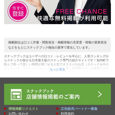
掲載順位は口コミ評価・閲覧状況・掲載情報の充実度・情報の更新状況
などをもとにスナックブック独自の基準で算出しています。
スナックブックはユーザーの口コミ・レビューを中心に、人気ランキングか
らスナックが探せる日本最大級のスナック専門の紹介サイトです！知内町で
飲んで歌って楽しい時間が過ごせる人気でオススメのお店（スナックを中心
としたパブ・ラウンジ・バー・カラオケ・喫茶・居酒屋など）の検索ができ
もっと見る
ます！お店を利用したユーザーのリアルな口コミ・レビューの声を中心に、
表示順でのスナック人気ランキングなど、知内町にあるお店探しに役立つコ
ンテンツがいっぱいです！また初めての方にお得な割引クーポンを用意して
いるお店も多数です♪そして店内の雰囲気やママ・キャストなど写真や動画か
らも確認できるコンテンツもご用意！料金システムを確認してご予算に合う
素敵なお店を探してください♪ぜひ知内町にある最高のスナック（居場所）が
見つかれば嬉しいです！貴方の人生の１ページに最高のスナックをブックマ
ークしてください♪
情報掲載リクエスト
広告販売パートナー募集
お問い合わせ
利用規約