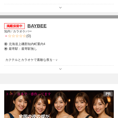
BAYBEE
掲載保留中
知内
/
カラオケバー
－
(0)
北海道上磯郡知内町重内4
最寄駅：
最寄駅無し
カクテルとカラオケで素敵な夜を‥♪
PR