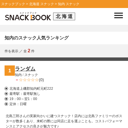
スナックブック
北海道 スナック
知内 スナック
北海道
知内のスナック人気ランキング
2
件を表示
／
全
件
ランダム
1
知内
/
スナック
－
(0)
北海道上磯郡知内町元町222
最寄駅：
最寄駅無し
19：00～翌1：00
定休：日曜
北島三郎さんの実家向かいに建つスナック！店内には北島ファミリーのポス
ターが数多くあり、来町の際には同店に足を運ぶことも。コストパフォーマ
ンスとアクセスの良さが魅力です♪