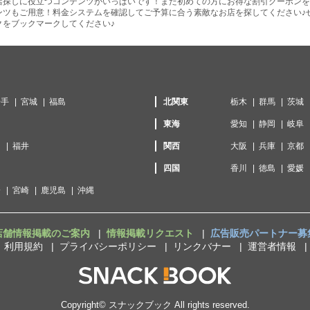
店探しに役立つコンテンツがいっぱいです！また初めての方にお得な割引クーポンを
ンツもご用意！料金システムを確認してご予算に合う素敵なお店を探してください♪
クをブックマークしてください♪
岩手
宮城
福島
北関東
栃木
群馬
茨城
東海
愛知
静岡
岐阜
川
福井
関西
大阪
兵庫
京都
口
四国
香川
徳島
愛媛
分
宮崎
鹿児島
沖縄
店舗情報掲載のご案内
情報掲載リクエスト
広告販売パートナー募
利用規約
プライバシーポリシー
リンクバナー
運営者情報
Copyright©
スナックブック
All rights reserved.