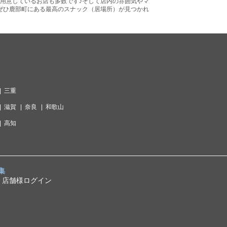
用意しているお店も多数です♪そして店内の雰囲気やマ
ぜひ鹿部町にある最高のスナック（居場所）が見つかれ
三重
滋賀
奈良
和歌山
高知
集
店舗様ログイン