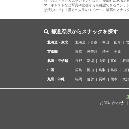
順でのスナック人気ランキングなど、鹿部町にあるお
マ・キャストなど写真や動画からも確認できるコンテ
ば嬉しいです！貴方の人生の１ページに最高のスナッ
都道府県からスナックを探す
北海道・東北
北海道
青森
秋田
山形
首都圏
東京
神奈川
埼玉
千葉
北陸・甲信越
長野
新潟
山梨
富山
石
中国
広島
岡山
鳥取
島根
山
九州・沖縄
福岡
佐賀
長崎
熊本
大
お問い合わせ