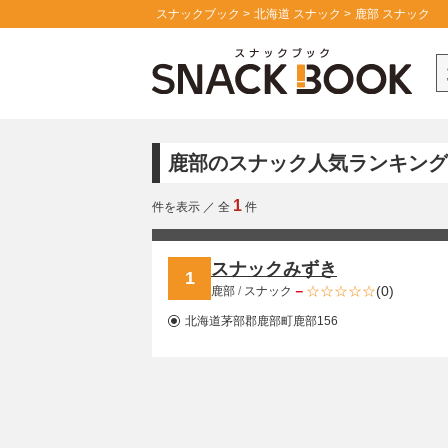
スナックブック
北海道 スナック
鹿部 スナック
鹿部のスナック人気ランキング
1
件を表示
／
全
件
スナックみずき
1
－
(0)
鹿部
/
スナック
北海道茅部郡鹿部町鹿部156