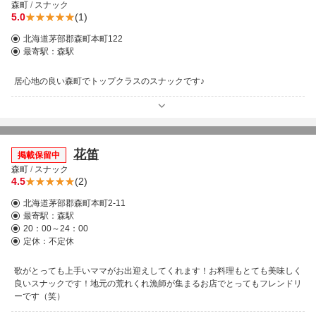
森町
/
スナック
5.0
(1)
北海道茅部郡森町本町122
最寄駅：
森駅
居心地の良い森町でトップクラスのスナックです♪
花笛
掲載保留中
森町
/
スナック
4.5
(2)
北海道茅部郡森町本町2-11
最寄駅：
森駅
20：00～24：00
定休：不定休
歌がとっても上手いママがお出迎えしてくれます！お料理もとても美味しく
良いスナックです！地元の荒れくれ漁師が集まるお店でとってもフレンドリ
ーです（笑）