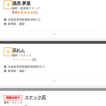
酒房 夢屋
4
森町
/
居酒屋スナック
5.0
(1)
北海道茅部郡森町本町1-2
最寄駅：
森駅
花れん
5
森町
/
スナック
－
(0)
北海道茅部郡森町御幸町31-2
最寄駅：
森駅
スナック忍
掲載保留中
森町
/
スナック