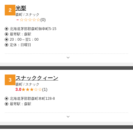
光梨
2
森町
/
スナック
－
(0)
北海道茅部郡森町御幸町5-15
最寄駅：
森駅
20：00～翌1：00
定休：日曜日
スナッククィーン
3
森町
/
スナック
3.0
(1)
北海道茅部郡森町本町128-8
最寄駅：
森駅