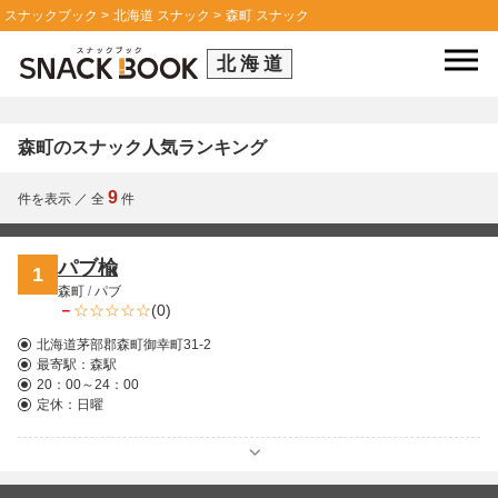
スナックブック
北海道 スナック
森町 スナック
北海道
森町のスナック人気ランキング
9
件を表示
／
全
件
パブ楡
1
森町
/
パブ
－
(0)
北海道茅部郡森町御幸町31-2
最寄駅：
森駅
20：00～24：00
定休：日曜