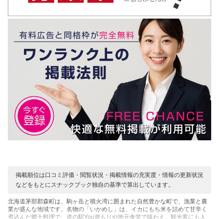
掲載順位は口コミ評価・閲覧状況・掲載情報の充実度・情報の更新状況
などをもとにスナックブック独自の基準で算出しています。
北海道茅部郡森町は、駒ヶ岳と噴火湾に囲まれた自然豊かな町で、漁業と農
業が盛んな地域です。名物の「いかめし」は、イカにもち米を詰めて甘辛く
煮込んだ郷土料理で、道の駅You遊もりや地元食堂で味わえ、観光客にも人