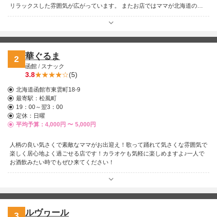
リラックスした雰囲気が広がっています。 またお店ではママが北海道の食
材を使った絶品の手作り料理とこだわりのお酒をリーズナブルな価格で楽し
むことができるため、お財布に優しく安心して利用できます。ママの優しい
人柄が評判で、一人飲みでもグループでも気軽に立ち寄れるのが特徴です。
さらにカラオケ設備も完備されており、お酒を片手に歌って盛り上がる時間
を過ごせます。また、観光や出張で函館を訪れた方にとっても、地元の人々
華ぐるま
2
とのふれあいを楽しむ場としておすすめです。料金システムは明瞭で、安く
函館
/
スナック
て美味しい料理とお酒を心ゆくまで堪能できるため、「また来たい」と思わ
3.8
(5)
せてくれるお店です。函館の夜を特別な思い出にしてくれるスナックとし
て、多くの人々に愛される「ママさん倶楽部」にぜひ遊びにきてください。
北海道函館市東雲町18-9
最寄駅：
松風町
19：00～翌3：00
定休：日曜
平均予算：4,000円 〜
5,000円
人柄の良い気さくで素敵なママがお出迎え！歌って踊れて気さくな雰囲気で
楽しく居心地よく過ごせる店です！カラオケも気軽に楽しめますよ♪一人で
お酒飲みたい時でもぜひ来てください！
ルヴヮール
3