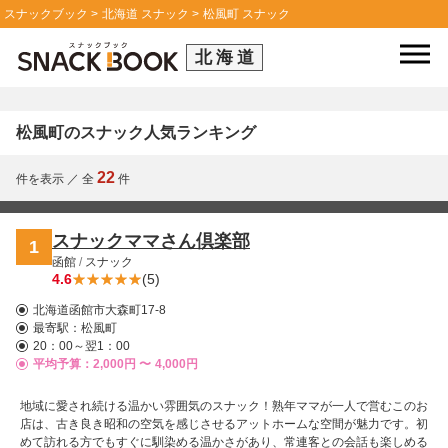
スナックブック
北海道 スナック
松風町 スナック
北海道
松風町のスナック人気ランキング
22
件を表示
／
全
件
スナックママさん倶楽部
1
函館
/
スナック
4.6
(5)
北海道函館市大森町17-8
最寄駅：
松風町
20：00～翌1：00
平均予算：2,000円 〜
4,000円
地域に愛され続ける温かい雰囲気のスナック！熟年ママが一人で営むこのお
店は、古き良き昭和の空気を感じさせるアットホームな空間が魅力です。初
めて訪れる方でもすぐに馴染める温かさがあり、常連客との会話も楽しめる