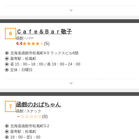
Ｃａｆｅ＆Ｂａｒ敬子
6
函館
/
バー
4.4
(5)
北海道函館市松風町4-5 ラックスビル6階
最寄駅：
松風町
昼 15：00～18：00／夜 19：00～24：00
定休：日曜日
函館のおばちゃん
7
函館
/
スナック
－
(0)
北海道函館市松風町3-2
最寄駅：
松風町
19：00～翌1：00