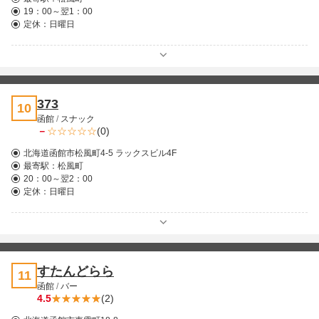
19：00～翌1：00
定休：日曜日
373
10
函館
/
スナック
－
(0)
北海道函館市松風町4-5 ラックスビル4F
最寄駅：
松風町
20：00～翌2：00
定休：日曜日
すたんどらら
11
函館
/
バー
4.5
(2)