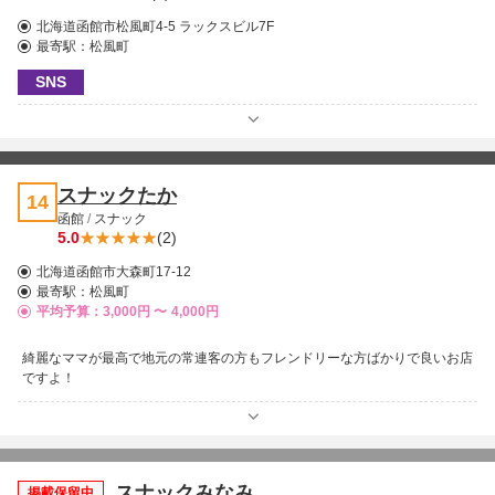
北海道函館市松風町4-5 ラックスビル7F
最寄駅：
松風町
SNS
スナックたか
14
函館
/
スナック
5.0
(2)
北海道函館市大森町17-12
最寄駅：
松風町
平均予算：3,000円 〜
4,000円
綺麗なママが最高で地元の常連客の方もフレンドリーな方ばかりで良いお店
ですよ！
スナックみなみ
掲載保留中