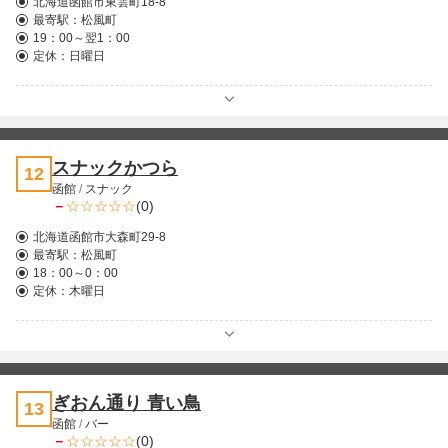
北海道函館市東雲町18-8
最寄駅：
松風町
19：00～翌1：00
定休：日曜日
スナックかつら
12
函館
/
スナック
－
(0)
北海道函館市大森町29-8
最寄駅：
松風町
18：00～0：00
定休：木曜日
ぎおん通り 青い鳥
13
函館
/
バー
－
(0)