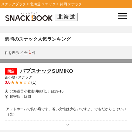
スナックブック
北海道 スナック
錦岡 スナック
北海道
錦岡のスナック人気ランキング
1
件を表示
／
全
件
パブスナックSUMIKO
閉店
苫小牧
/
スナック
3.0
(1)
北海道苫小牧市明徳町1丁目29-10
最寄駅：
錦岡
アットホームで良い店です。若い女性は少ないですよ、でもだからこそいい
（笑）