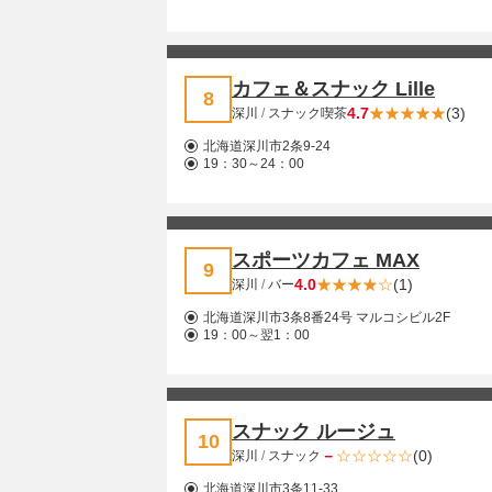
カフェ＆スナック Lille
8
4.7
(3)
深川
/
スナック喫茶
北海道深川市2条9-24
19：30～24：00
スポーツカフェ MAX
9
4.0
(1)
深川
/
バー
北海道深川市3条8番24号 マルコシビル2F
19：00～翌1：00
スナック ルージュ
10
－
(0)
深川
/
スナック
北海道深川市3条11-33