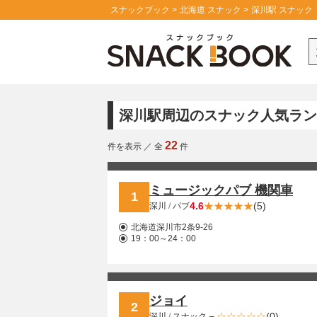
スナックブック
北海道 スナック
深川駅 スナック
深川駅周辺のスナック人気ラン
22
件を表示
／
全
件
ミュージックパブ 機関車
1
4.6
(5)
深川
/
パブ
北海道深川市2条9-26
19：00～24：00
ジョイ
2
－
(0)
深川
/
スナック