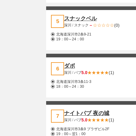
スナックベル
5
－
(0)
深川
/
スナック
北海道深川市2条9-21
19：00～24：00
ダボ
6
5.0
(1)
深川
/
パブ
北海道深川市3条11-3
18：00～24：30
ナイトパブ 夜の城
7
5.0
(1)
深川
/
パブ
北海道深川市3条9 プラザビル2F
19：00～翌1：00