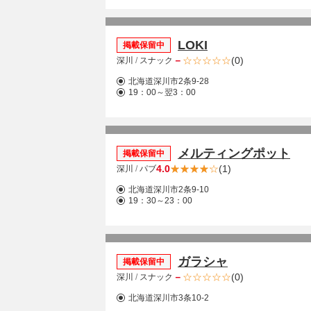
LOKI
掲載保留中
－
(0)
深川
/
スナック
北海道深川市2条9-28
19：00～翌3：00
メルティングポット
掲載保留中
4.0
(1)
深川
/
パブ
北海道深川市2条9-10
19：30～23：00
ガラシャ
掲載保留中
－
(0)
深川
/
スナック
北海道深川市3条10-2