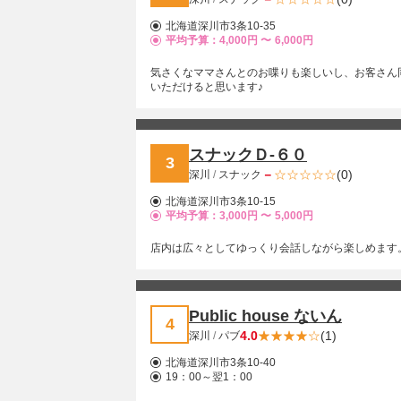
北海道深川市3条10-35
平均予算：4,000円 〜
6,000円
気さくなママさんとのお喋りも楽しいし、お客さん
いただけると思います♪
スナックＤ-６０
3
－
(0)
深川
/
スナック
北海道深川市3条10-15
平均予算：3,000円 〜
5,000円
店内は広々としてゆっくり会話しながら楽しめます
Public house ないん
4
4.0
(1)
深川
/
パブ
北海道深川市3条10-40
19：00～翌1：00