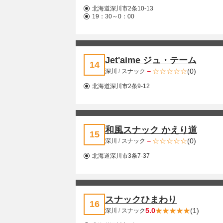
北海道深川市2条10-13
19：30～0：00
Jet'aime ジュ・テーム
14
－
(0)
深川
/
スナック
北海道深川市2条9-12
和風スナック かえり道
15
－
(0)
深川
/
スナック
北海道深川市3条7-37
スナックひまわり
16
5.0
(1)
深川
/
スナック