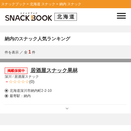
スナックブック
北海道 スナック
納内 スナック
北海道
納内のスナック人気ランキング
1
件を表示
／
全
件
居酒屋スナック果林
掲載保留中
深川
/
居酒屋スナック
－
(0)
北海道深川市納内町2-2-10
最寄駅：
納内