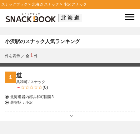
スナックブック
北海道 スナック
小沢 スナック
北海道
小沢駅のスナック人気ランキング
1
件を表示
／
全
件
道
1
共和町
/
スナック
－
(0)
北海道岩内郡共和町国富3
最寄駅：
小沢