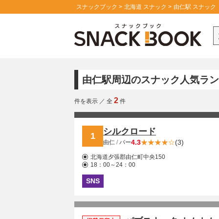
スナックブック
北海道 スナック
由仁駅 スナック
由仁駅周辺のスナック人気ラン
2
件を表示
／
全
件
シルクロード
1
4.3
(3)
由仁
/
バー
北海道夕張郡由仁町中央150
18：00～24：00
SNS