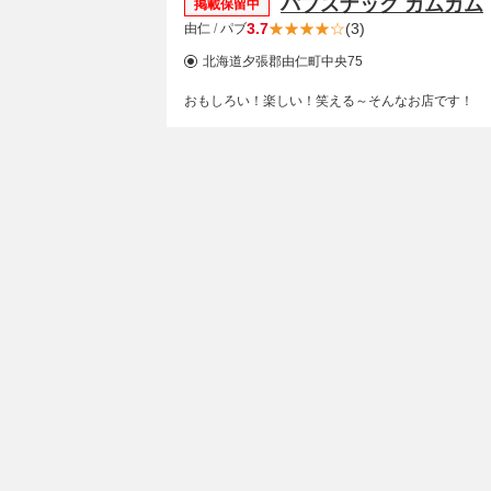
パブスナック カムカム
掲載保留中
3.7
(3)
由仁
/
パブ
北海道夕張郡由仁町中央75
おもしろい！楽しい！笑える～そんなお店です！