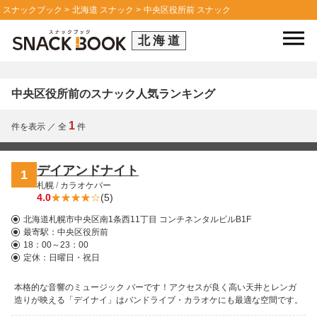
スナックブック
北海道 スナック
中央区役所前 スナック
北海道
中央区役所前のスナック人気ランキング
1
件を表示
／
全
件
デイアンドナイト
1
札幌
/
カラオケバー
4.0
(5)
北海道札幌市中央区南1条西11丁目 コンチネンタルビルB1F
最寄駅：
中央区役所前
18：00～23：00
定休：日曜日・祝日
本格的な音響のミュージック バーです！アクセスが良く高い天井とレンガ
造りが映える「デイナイ」はバンドライブ・カラオケにも最適な空間です。