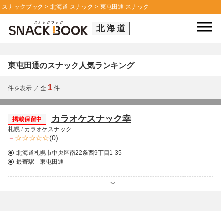
スナックブック
北海道 スナック
東屯田通 スナック
北海道
東屯田通のスナック人気ランキング
1
件を表示
／
全
件
カラオケスナック幸
掲載保留中
札幌
/
カラオケスナック
－
(0)
北海道札幌市中央区南22条西9丁目1-35
最寄駅：
東屯田通