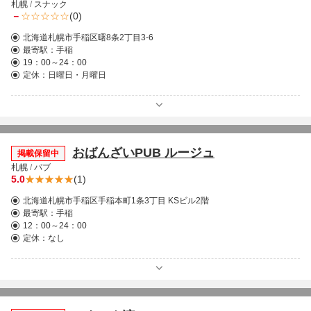
札幌
/
スナック
－
(0)
北海道札幌市手稲区曙8条2丁目3-6
最寄駅：
手稲
19：00～24：00
定休：日曜日・月曜日
おばんざいPUB ルージュ
掲載保留中
札幌
/
パブ
5.0
(1)
北海道札幌市手稲区手稲本町1条3丁目 KSビル2階
最寄駅：
手稲
12：00～24：00
定休：なし