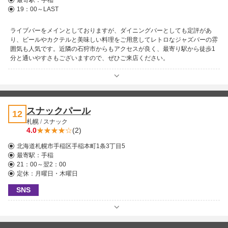
最寄駅：
手稲
19：00～LAST
ライブバーをメインとしておりますが、ダイニングバーとしても定評があ
り、ビールやカクテルと美味しい料理をご用意してレトロなジャズバーの雰
囲気も人気です。近隣の石狩市からもアクセスが良く、最寄り駅から徒歩1
分と通いやすさもございますので、ぜひご来店ください。
スナックパール
12
札幌
/
スナック
4.0
(2)
北海道札幌市手稲区手稲本町1条3丁目5
最寄駅：
手稲
21：00～翌2：00
定休：月曜日・木曜日
SNS