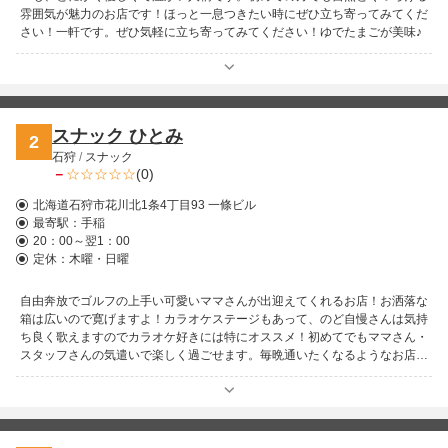
雰囲気が魅力のお店です！ほっと一息つきたい時にぜひ立ち寄ってみてくだ
さい！一軒です。ぜひ気軽に立ち寄ってみてください！ゆでたまごが美味♪
スナック ひとみ
2
石狩
/
スナック
－
(0)
北海道石狩市花川北1条4丁目93 一條ビル
最寄駅：
手稲
20：00～翌1：00
定休：木曜・日曜
自由奔放でゴルフの上手い可愛いママさんが出迎えてくれるお店！お洒落な
箱は広いので寛げますよ！カラオケステージもあって、のど自慢さんは気持
ち良く歌えますのでカラオケ好きには特にオススメ！初めてでもママさん・
スタッフさんの気遣いで楽しく過ごせます。毎晩通いたくなるようなお店で
す！