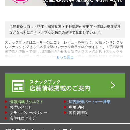
掲載順位は口コミ評価・閲覧状況・掲載情報の充実度・情報の更新状況
などをもとにスナックブック独自の基準で算出しています。
スナックブックはユーザーの口コミ・レビューを中心に、人気ランキングか
らスナックが探せる日本最大級のスナック専門の紹介サイトです！手稲駅周
辺で飲んで歌って楽しい時間が過ごせる人気でオススメのお店（スナックを
中心としたパブ・ラウンジ・バー・カラオケ・喫茶・居酒屋など）の検索が
もっと見る
できます！お店を利用したユーザーのリアルな口コミ・レビューの声を中心
に、表示順でのスナック人気ランキングなど、手稲駅周辺にあるお店探しに
役立つコンテンツがいっぱいです！また初めての方にお得な割引クーポンを
用意しているお店も多数です♪そして店内の雰囲気やママ・キャストなど写真
や動画からも確認できるコンテンツもご用意！料金システムを確認してご予
算に合う素敵なお店を探してください♪ぜひ手稲駅周辺にある最高のスナック
（居場所）が見つかれば嬉しいです！貴方の人生の１ページに最高のスナッ
クをブックマークしてください♪
情報掲載リクエスト
広告販売パートナー募集
お問い合わせ
利用規約
プライバシーポリシー
運営者情報
店舗様ログイン