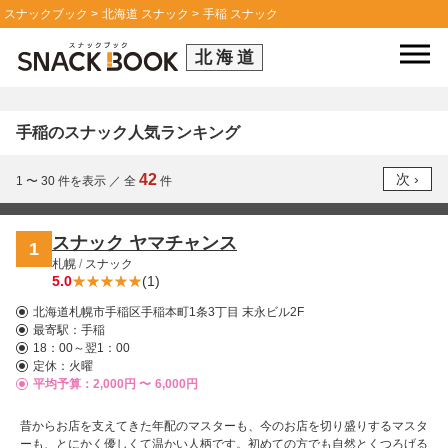
スナックブック
北海道 スナック
手稲 スナック
北海道
手稲のスナック人気ランキング
42
1 〜 30
件を表示
／
全
件
スナック ヤマチャンス
1
札幌
/
スナック
5.0
(1)
北海道札幌市手稲区手稲本町1条3丁目 末永ビル2F
最寄駅：
手稲
18：00～翌1：00
定休：火曜
平均予算：2,000円 〜
6,000円
昔からお店を支えてきた年配のマスターも、今のお店を切り盛りするマスタ
ーも、とにかく優しくて温かい人柄です。初めての方でも自然とくつろげる