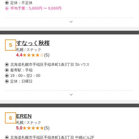
定休：不定休
平均予算：5,000円 〜
9,000円
すなっく秋桜
5
札幌
/
スナック
4.4
(5)
北海道札幌市手稲区手稲本町1条3丁目 SIハウス
最寄駅：
手稲
19：00～翌2：00
定休：日曜日
EREN
6
札幌
/
スナック
5.0
(5)
北海道札幌市手稲区手稲本町1条3丁目 中嶋ビル2F