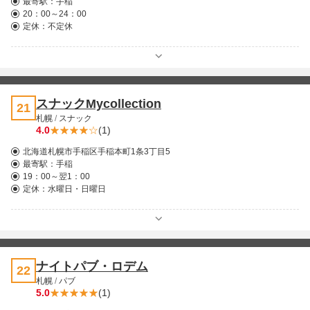
最寄駅：
手稲
20：00～24：00
定休：不定休
スナックMycollection
21
札幌
/
スナック
4.0
(1)
北海道札幌市手稲区手稲本町1条3丁目5
最寄駅：
手稲
19：00～翌1：00
定休：水曜日・日曜日
ナイトパブ・ロデム
22
札幌
/
パブ
5.0
(1)