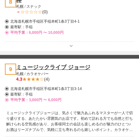
柊
8
札幌
/
スナック
－
(0)
北海道札幌市手稲区手稲本町1条3丁目4-1
最寄駅：
手稲
平均予算：6,000円 〜
10,000円
ミュージックライブ ジョージ
9
札幌
/
カラオケバー
4.3
(4)
北海道札幌市手稲区手稲本町1条3丁目3-14
最寄駅：
手稲
平均予算：3,000円 〜
6,000円
ミュージックライブジョージは、気さくで魅力あふれるマスターが一人で切
り盛りする、あたたかい雰囲気のお店です。初めて訪れる方でも自然と打ち
解けられる空気感があり、お客様同士の会話も楽しめるのが魅力のひとつ♪
お酒はリーズナブルで、気軽に立ち寄れるのも嬉しいポイント。カラオケも
用意されており、仲間同士はもちろん、女性同士でも安心して楽しい時間を