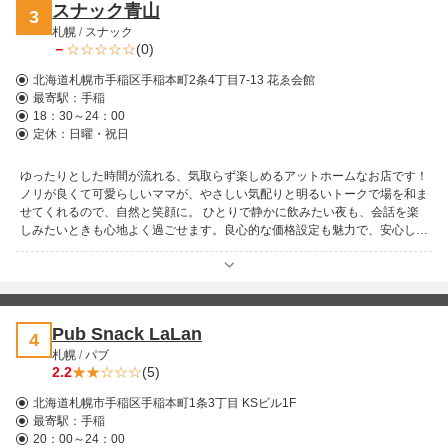
スナック青山
3
札幌
/
スナック
－
(0)
北海道札幌市手稲区手稲本町2条4丁目7-13 花ゑ会館
最寄駅：
手稲
18：30～24：00
定休：日曜・祝日
ゆったりとした時間が流れる、気取らず楽しめるアットホームなお店です！
ノリが良くて可愛らしいママが、やさしい気配りと明るいトークで場を和ま
せてくれるので、自然と笑顔に。 ひとりで静かに飲みたい夜も、会話を楽
しみたいときも心地よく過ごせます。良心的な価格設定も魅力で、安心して
通えるのもうれしいポイント。気軽に立ち寄って、ほっと一息つけるひとと
きをお楽しみください！
Pub Snack LaLan
4
札幌
/
パブ
2.2
(5)
北海道札幌市手稲区手稲本町1条3丁目 KSビル1F
最寄駅：
手稲
20：00～24：00