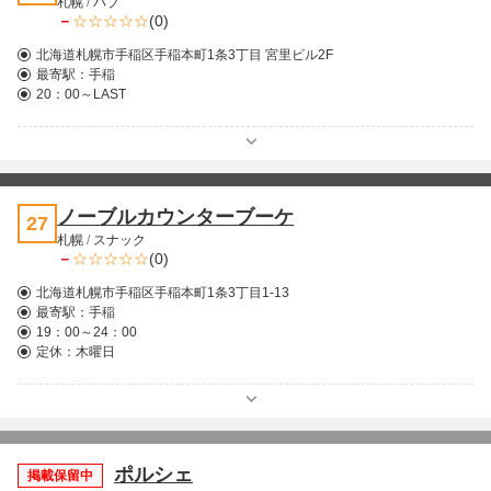
札幌
/
パブ
－
(0)
北海道札幌市手稲区手稲本町1条3丁目 宮里ビル2F
最寄駅：
手稲
20：00～LAST
ノーブルカウンターブーケ
27
札幌
/
スナック
－
(0)
北海道札幌市手稲区手稲本町1条3丁目1-13
最寄駅：
手稲
19：00～24：00
定休：木曜日
ポルシェ
掲載保留中