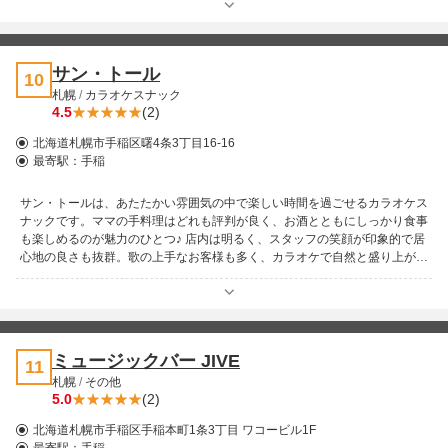
過ごせます。マスターの人柄とともに、ゆったりとしたひとときを味わえる
一軒です！
サン・トール
10
札幌
/
カラオケスナック
4.5
(2)
北海道札幌市手稲区曙4条3丁目16-16
最寄駅：
手稲
サン・トールは、あたたかい雰囲気の中で楽しい時間を過ごせるカラオケス
ナックです。ママの手料理はどれも評判が良く、お酒とともにしっかり食事
も楽しめるのが魅力のひとつ♪ 店内は明るく、スタッフの笑顔が印象的で居
心地の良さも抜群。歌の上手なお客様も多く、カラオケで自然と盛り上がれ
るため、退屈することなく過ごせます。初めての方でも気軽に楽しめる、魅
力あふれる一軒です！
ミュージックバー JIVE
11
札幌
/
その他
5.0
(2)
北海道札幌市手稲区手稲本町1条3丁目 ワコービル1F