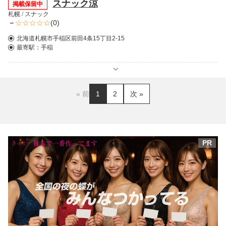
スナック涼
掲載保留中
札幌
/
スナック
－
(0)
北海道札幌市手稲区前田4条15丁目2-15
最寄駅：
手稲
« 前
1
2
次 »
PR