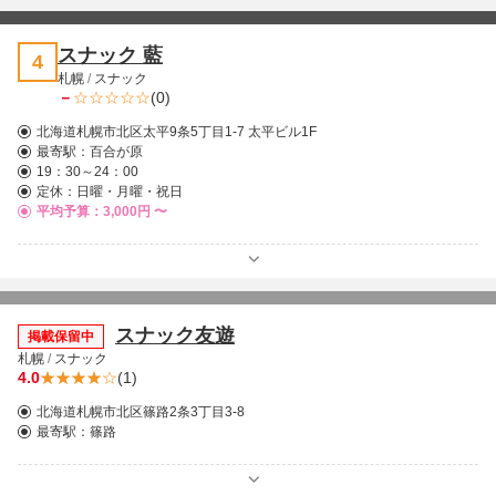
スナック 藍
4
札幌
/
スナック
－
(0)
北海道札幌市北区太平9条5丁目1-7 太平ビル1F
最寄駅：
百合が原
19：30～24：00
定休：日曜・月曜・祝日
平均予算：3,000円 〜
スナック友遊
掲載保留中
札幌
/
スナック
4.0
(1)
北海道札幌市北区篠路2条3丁目3-8
最寄駅：
篠路