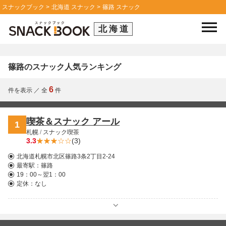
スナックブック
北海道 スナック
篠路 スナック
北海道
篠路のスナック人気ランキング
6
件を表示
／
全
件
喫茶＆スナック アール
1
札幌
/
スナック喫茶
3.3
(3)
北海道札幌市北区篠路3条2丁目2-24
最寄駅：
篠路
19：00～翌1：00
定休：なし