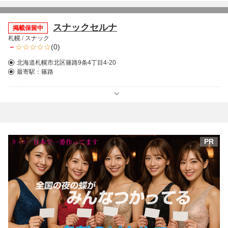
スナックセルナ
掲載保留中
札幌
/
スナック
－
(0)
北海道札幌市北区篠路9条4丁目4-20
最寄駅：
篠路
PR