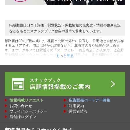
掲載順位は口コミ評価・閲覧状況・掲載情報の充実度・情報の更新状況
などをもとにスナックブック独自の基準で算出しています。
篠路駅はJR札沼線の駅で、札幌市北区の郊外に位置し、住宅地と自然が共存
するエリアです。周辺は静かな環境ながら、北海道の食や観光が楽しめま
す。まず、グルメでは駅近くの「スープカレー 奥芝商店」が人気で、道産野
菜や海鮮を使ったスープカレーは観光客にも評判です。郷土料理のジンギス
もっと見る
カンも楽しめ、近隣の「ジンギスカン ひつじや」では新鮮な羊肉が味わえま
す。特産品としては、北海道産のジャガイモやカボチャが地元のスーパーや
直売所で購入でき、季節によっては新鮮なアスパラガスも手に入ります。観
光地では、駅から車でアクセス可能な「モエレ沼公園」が有名で、世界的建
築家イサム・ノグチがデザインした広大な公園は、彫刻や自然が融合した空
間です。冬には雪遊びやクロスカントリースキーが楽しめ、夏はサイクリン
グやピクニックに最適。篠路駅周辺は、札幌の中心部から離れた静かな環境
で、北海道の自然を満喫したい人にぴったりです。地元のベーカリーでは、
北海道産小麦を使ったパンや、道産ミルクのソフトクリームが人気。近くの
情報掲載リクエスト
広告販売パートナー募集
石狩川では、釣りや散歩を楽しむ地元民も多く、自然と食が織りなす北海道
お問い合わせ
利用規約
の魅力を感じられます。そんな篠路駅周辺で楽しめるスナック・パブ・バ
ー・ラウンジ・メンバーズクラブ・居酒屋スナック・歌謡曲カフェ・ゲイバ
プライバシーポリシー
運営者情報
ー・チャイナパブ・サパーなどの飲み屋さんの情報を、お得な割引クーポン
店舗様ログイン
をはじめ口コミ・レビューや篠路駅周辺のオススメ人気ランキングとして、
スナックブックではチェックできます！ぜひ篠路駅周辺にある癒しと憩いの
場を探してください。