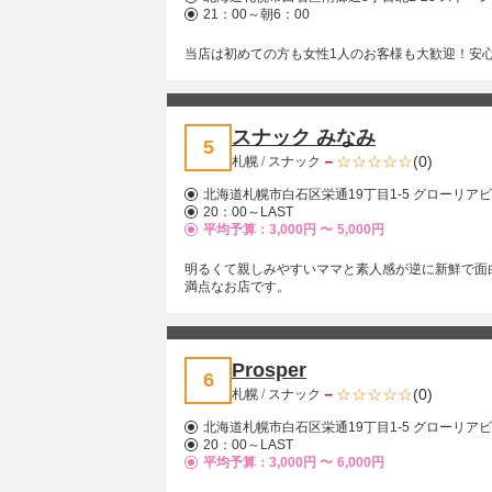
21：00～朝6：00
当店は初めての方も女性1人のお客様も大歓迎！安
スナック みなみ
5
－
(0)
札幌
/
スナック
北海道札幌市白石区栄通19丁目1-5 グローリアビ
20：00～LAST
平均予算：3,000円 〜
5,000円
明るくて親しみやすいママと素人感が逆に新鮮で面
満点なお店です。
Prosper
6
－
(0)
札幌
/
スナック
北海道札幌市白石区栄通19丁目1-5 グローリアビ
20：00～LAST
平均予算：3,000円 〜
6,000円