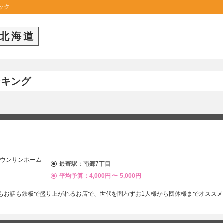
ック
北海道
ンキング
タウンサンホーム
最寄駅：
南郷7丁目
平均予算：4,000円 〜
5,000円
もお話も鉄板で盛り上がれるお店で、世代を問わずお1人様から団体様までオススメ