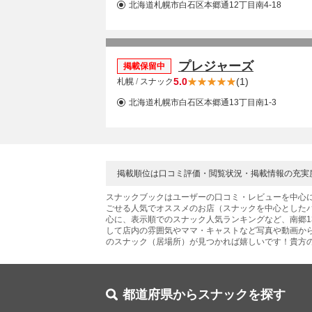
北海道札幌市白石区本郷通12丁目南4-18
プレジャーズ
掲載保留中
5.0
(1)
札幌
/
スナック
北海道札幌市白石区本郷通13丁目南1-3
掲載順位は口コミ評価・閲覧状況・掲載情報の充実
スナックブックはユーザーの口コミ・レビューを中心
ごせる人気でオススメのお店（スナックを中心とした
心に、表示順でのスナック人気ランキングなど、南郷1
して店内の雰囲気やママ・キャストなど写真や動画から
のスナック（居場所）が見つかれば嬉しいです！貴方
都道府県からスナックを探す