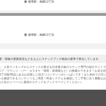
最寄駅：
南郷13丁目
最寄駅：
南郷13丁目
度・情報の更新状況などをもとにスナックブック独自の基準で算出しています。
に、人気ランキングからスナックが探せる日本最大級のスナック専門の紹介サイトで
パブ・ラウンジ・バー・カラオケ・喫茶・居酒屋など）の検索ができます！お店を
3丁目駅周辺にあるお店探しに役立つコンテンツがいっぱいです！また初めての方
も確認できるコンテンツもご用意！料金システムを確認してご予算に合う素敵なお
の人生の１ページに最高のスナックをブックマークしてください♪