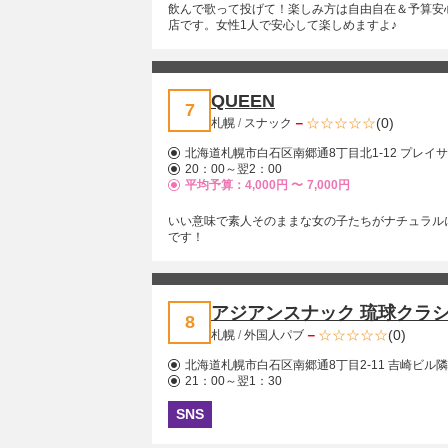
飲んで歌って投げて！楽しみ方は自由自在＆予算安
店です。女性1人で安心して楽しめますよ♪
QUEEN
7
－
(0)
札幌
/
スナック
北海道札幌市白石区南郷通8丁目北1-12 プレイサ
20：00～翌2：00
平均予算：4,000円 〜
7,000円
いい意味で素人そのままな女の子たちがナチュラル
です！
アジアンスナック 琉球クラ
8
－
(0)
札幌
/
外国人パブ
北海道札幌市白石区南郷通8丁目2-11 吉崎ビル隣
21：00～翌1：30
SNS