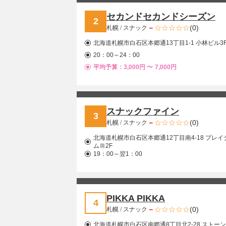
セカンドセカンドシーズン
2
－
(0)
札幌
/
スナック
北海道札幌市白石区本郷通13丁目1-1 小林ビル3
20：00～24：00
平均予算：3,000円 〜
7,000円
スナックファイン
3
－
(0)
札幌
/
スナック
北海道札幌市白石区本郷通12丁目南4-18 プレ
ムⅢ2F
19：00～翌1：00
PIKKA PIKKA
4
－
(0)
札幌
/
スナック
北海道札幌市白石区南郷通8丁目北2-28 ストー