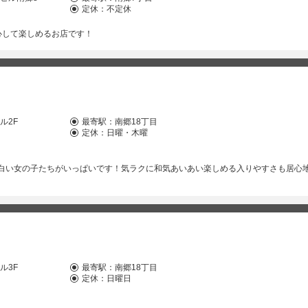
定休：不定休
心して楽しめるお店です！
ル2F
最寄駅：
南郷18丁目
定休：日曜・木曜
白い女の子たちがいっぱいです！気ラクに和気あいあい楽しめる入りやすさも居心
ル3F
最寄駅：
南郷18丁目
定休：日曜日