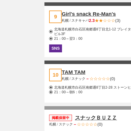
Girl's snack Re-Man's
9
2.3
(3)
札幌
/
スナキャバ
北海道札幌市白石区南郷通8丁目北1-12 プレイ
ビル3F
21：00～翌3：00
SNS
TAM TAM
10
－
(0)
札幌
/
スナック
北海道札幌市白石区南郷通8丁目2-28 ストーンヒル
21：00～朝6：00
スナックＢＵＺＺ
掲載保留中
－
(0)
札幌
/
スナック