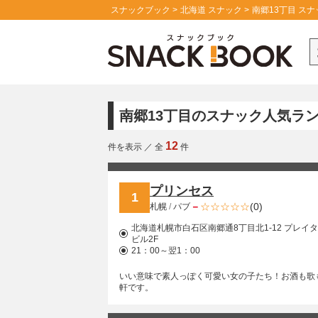
スナックブック
北海道 スナック
南郷13丁目 スナ
南郷13丁目のスナック人気ラ
12
件を表示
／
全
件
プリンセス
1
－
(0)
札幌
/
パブ
北海道札幌市白石区南郷通8丁目北1-12 プレイ
ビル2F
21：00～翌1：00
いい意味で素人っぽく可愛い女の子たち！お酒も歌
軒です。