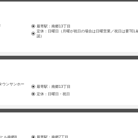
F
最寄駅：
南郷13丁目
定休：日曜日（月曜が祝日の場合は日曜営業／祝日は要TEL
認）
イタウンサンホー
最寄駅：
南郷13丁目
定休：日曜日・祝日
ンヒル南郷8
最寄駅：
南郷7丁目