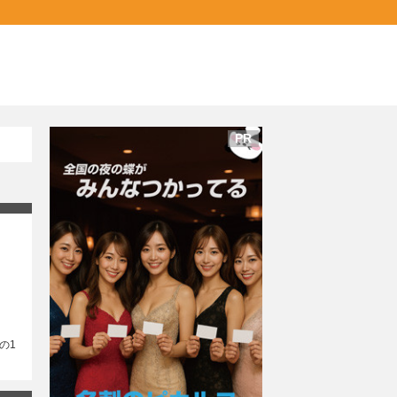
PR
の1