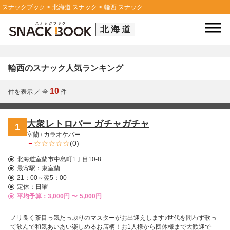
スナックブック
北海道 スナック
輪西 スナック
北海道
輪西のスナック人気ランキング
10
件を表示
／
全
件
大衆レトロバー ガチャガチャ
1
室蘭
/
カラオケバー
－
(0)
北海道室蘭市中島町1丁目10-8
最寄駅：
東室蘭
21：00～翌5：00
定休：日曜
平均予算：3,000円 〜
5,000円
ノリ良く茶目っ気たっぷりのマスターがお出迎えします♪世代を問わず歌っ
て飲んで和気あいあい楽しめるお店柄！お1人様から団体様まで大歓迎で