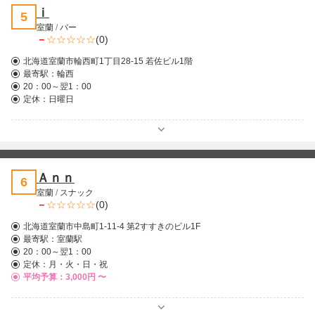
ｉ
5
室蘭
/
バー
－
(0)
北海道室蘭市輪西町1丁目28-15 若佐ビル1階
最寄駅：
輪西
20：00～翌1：00
定休：日曜日
Ａｎｎ
6
室蘭
/
スナック
－
(0)
北海道室蘭市中島町1-11-4 第2すすきのビル1F
最寄駅：
室蘭駅
20：00～翌1：00
定休：月・火・日・祝
平均予算：3,000円 〜