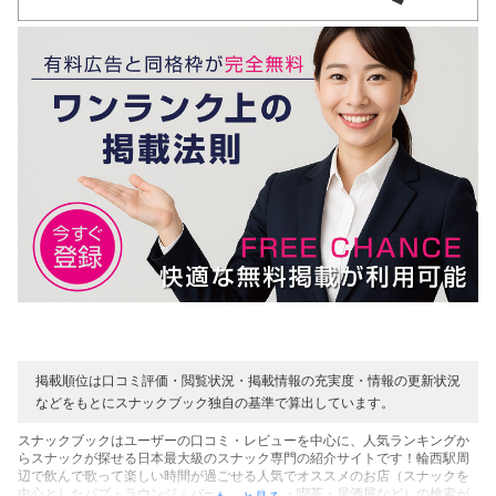
掲載順位は口コミ評価・閲覧状況・掲載情報の充実度・情報の更新状況
などをもとにスナックブック独自の基準で算出しています。
スナックブックはユーザーの口コミ・レビューを中心に、人気ランキングか
らスナックが探せる日本最大級のスナック専門の紹介サイトです！輪西駅周
辺で飲んで歌って楽しい時間が過ごせる人気でオススメのお店（スナックを
中心としたパブ・ラウンジ・バー・カラオケ・喫茶・居酒屋など）の検索が