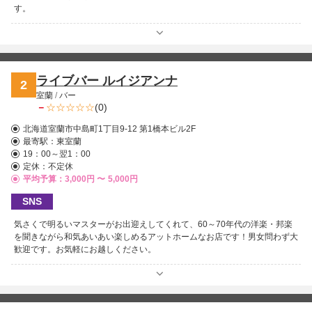
す。
ライブバー ルイジアンナ
2
室蘭
/
バー
－
(0)
北海道室蘭市中島町1丁目9-12 第1橋本ビル2F
最寄駅：
東室蘭
19：00～翌1：00
定休：不定休
平均予算：3,000円 〜
5,000円
SNS
気さくで明るいマスターがお出迎えしてくれて、60～70年代の洋楽・邦楽
を聞きながら和気あいあい楽しめるアットホームなお店です！男女問わず大
歓迎です。お気軽にお越しください。