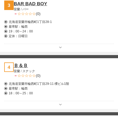
BAR BAD BOY
3
室蘭
/
バー
－
(0)
北海道室蘭市輪西町1丁目28-1
最寄駅：
輪西
19：00～24：00
定休：日曜日
Ｂ＆Ｂ
4
室蘭
/
スナック
－
(0)
北海道室蘭市輪西町1丁目29-11 櫟ビル1階
最寄駅：
輪西
18：00～25：00