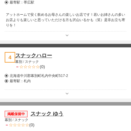
最寄駅：
帯広駅
アットホームで安く飲めるお母さんの楽しいお店です！若いお姉さんの多い
お店よりも楽しいと思っていただける方も沢山いるかも（笑）是非お立ち寄
りを！
スナックハロー
4
幕別
/
スナック
－
(0)
北海道中川郡幕別町札内中央町517-2
最寄駅：
札内
スナック ゆう
掲載保留中
幕別
/
スナック
－
(0)