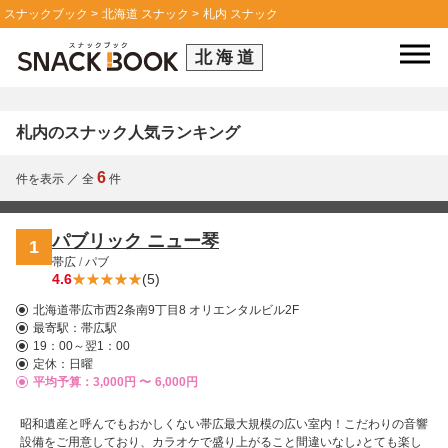
スナックブック
北海道 スナック
札内 スナック
北海道
札内のスナック人気ランキング
6
件を表示
／
全
件
パブリック ニュー琴
1
帯広
/
パブ
4.6
(5)
北海道帯広市西2条南9丁目8 オリエンタルビル2F
最寄駅：
帯広駅
19：00～翌1：00
定休：日曜
平均予算：3,000円 〜
6,000円
昭和遺産と呼んでもおかしくない帯広最大規模の広い室内！こだわりの音響
設備をご用意しており、カラオケで盛り上がること間違いなし♪とても楽し