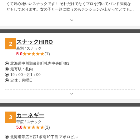
くて居心地いいスナックです！ それだけでなくプロを招いてバンド演奏な
どもしております。女の子と一緒に歌うのもテンションが上がってとても楽
しいこと間違いなしです。お一人様から団体様のご来店を歓迎いたします！
スナックHIRO
2
幕別
/
スナック
5.0
(1)
北海道中川郡幕別町札内中央町493
最寄駅：
札内
19：00～翌1：00
定休：月曜日
カーネギー
3
帯広
/
スナック
5.0
(3)
北海道帯広市西1条南10丁目 アポロビル