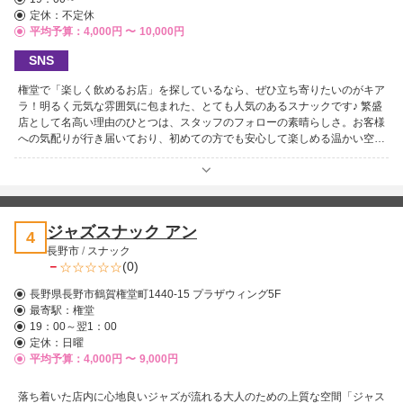
定休：不定休
平均予算：4,000円 〜
10,000円
SNS
権堂で「楽しく飲めるお店」を探しているなら、ぜひ立ち寄りたいのがキア
ラ！明るく元気な雰囲気に包まれた、とても人気のあるスナックです♪ 繁盛
店として名高い理由のひとつは、スタッフのフォローの素晴らしさ。お客様
への気配りが行き届いており、初めての方でも安心して楽しめる温かい空間
が広がっています。 料金も良心的で、楽しくて安いと評判。気取らず過ご
せる居心地の良さがあり、権堂でも一二を争うほどの人気ぶりにも納得で
す！「いい人、いい酒、最高！」という声が象徴するように、気分良く飲ん
で笑って過ごせる魅力が詰まったお店。キアラで、ぜひ楽しいひとときをお
過ごしください♪
ジャズスナック アン
4
長野市
/
スナック
－
(0)
長野県長野市鶴賀権堂町1440-15 プラザウィング5F
最寄駅：
権堂
19：00～翌1：00
定休：日曜
平均予算：4,000円 〜
9,000円
落ち着いた店内に心地良いジャズが流れる大人のための上質な空間「ジャス