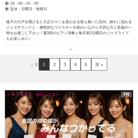
19：00～24：00
定休：日曜日・祝祭日
格子の引戸を開けると大正ロマンを思わせる落ち着いた店内。静かに流れる
ジャズサウンドと、個性的なウイスキーを味わいながら大切な方と至福の一
時をお過ごし下さい！週3回のピアノ演奏と毎月第2日曜日のジャズライブ
もお楽しみに♪
« 前
1
2
3
4
5
次 »
PR