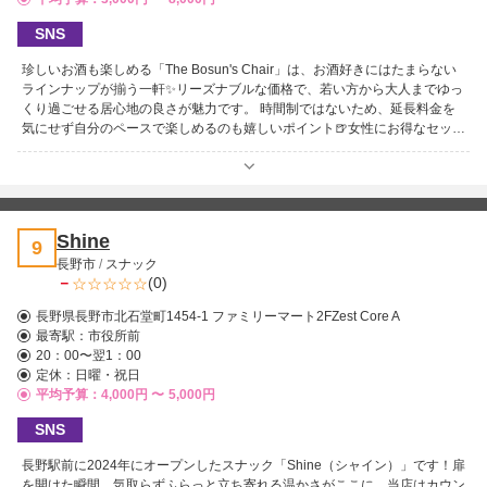
SNS
珍しいお酒も楽しめる「The Bosun's Chair」は、お酒好きにはたまらない
ラインナップが揃う一軒✨リーズナブルな価格で、若い方から大人までゆっ
くり過ごせる居心地の良さが魅力です。 時間制ではないため、延長料金を
気にせず自分のペースで楽しめるのも嬉しいポイント🍺女性にお得なセット
も用意されており、気軽に立ち寄りやすい環境が整っています。 カラオケ
の歌い放題もあり、歌うのが好きな方にもぴったり🎤明るく楽しいスタッフ
が迎えてくれるため、初めてでも安心して過ごせます。ゆったり飲みたい夜
におすすめの、使い勝手の良いお店です⭐
Shine
9
長野市
/
スナック
－
(0)
長野県長野市北石堂町1454-1 ファミリーマート2FZest Core A
最寄駅：
市役所前
20：00〜翌1：00
定休：日曜・祝日
平均予算：4,000円 〜
5,000円
SNS
長野駅前に2024年にオープンしたスナック「Shine（シャイン）」です！扉
を開けた瞬間、気取らずふらっと立ち寄れる温かさがここに。当店はカウン