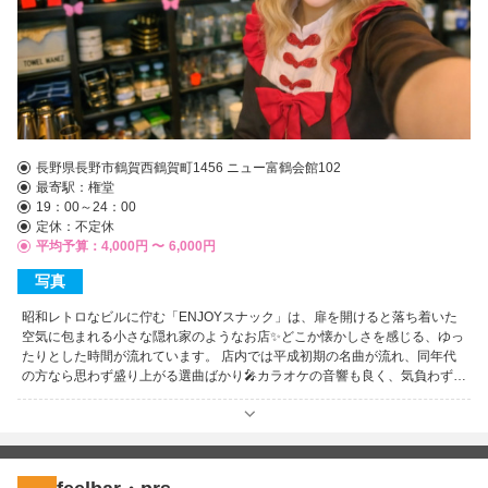
長野県長野市鶴賀西鶴賀町1456 ニュー富鶴会館102
最寄駅：
権堂
19：00～24：00
定休：不定休
平均予算：4,000円 〜
6,000円
写真
昭和レトロなビルに佇む「ENJOYスナック」は、扉を開けると落ち着いた
空気に包まれる小さな隠れ家のようなお店✨どこか懐かしさを感じる、ゆっ
たりとした時間が流れています。 店内では平成初期の名曲が流れ、同年代
の方なら思わず盛り上がる選曲ばかり🎤カラオケの音響も良く、気負わず自
然と歌いたくなる心地よさが魅力です。 落ち着いた年代のお客さんが多
く、騒がしすぎない大人の空間😊ゆるく会話と音楽を楽しめる雰囲気で、
ママの歌声も評判のひとつです。権堂駅からすぐでアクセスも良好🚶無理に
引き留められることもなく、自分のペースで楽しめるのも嬉しいポイント。
落ち着いて飲みながら歌いたい夜にぴったりの一軒です⭐