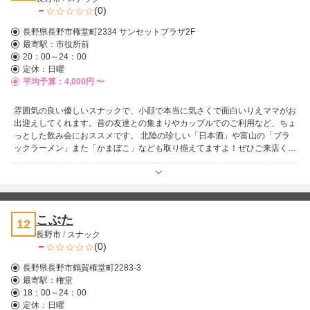
－
(0)
長野県長野市権堂町2334 サンセットプラザ2F
最寄駅：
市役所前
20：00～24：00
定休：日曜
平均予算：4,000円 〜
雰囲気の良い優しいスナックで、小顔で本当に気さくで面白いりえママがお
出迎えしてくれます。昔の友達との集まりやカップルでのご利用など、ちょ
っとした飲み会におススメです。 北陸の珍しい「日本酒」や富山の「ブラ
ックラーメン」また「かまぼこ」なども取り揃えてますよ！ぜひご来店くだ
さいね！
こぶた
12
長野市
/
スナック
－
(0)
長野県長野市鶴賀権堂町2283-3
最寄駅：
権堂
18：00～24：00
定休：日曜