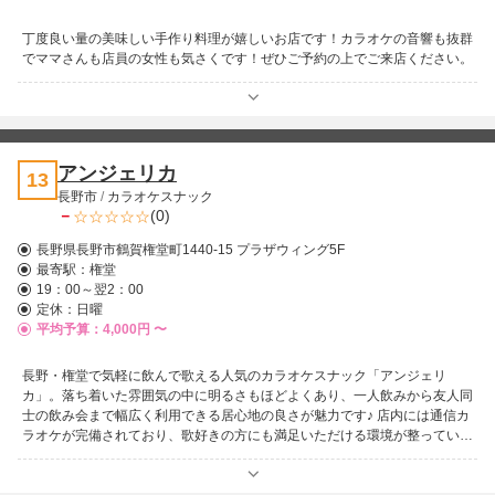
丁度良い量の美味しい手作り料理が嬉しいお店です！カラオケの音響も抜群
でママさんも店員の女性も気さくです！ぜひご予約の上でご来店ください。
アンジェリカ
13
長野市
/
カラオケスナック
－
(0)
長野県長野市鶴賀権堂町1440-15 プラザウィング5F
最寄駅：
権堂
19：00～翌2：00
定休：日曜
平均予算：4,000円 〜
長野・権堂で気軽に飲んで歌える人気のカラオケスナック「アンジェリ
カ」。落ち着いた雰囲気の中に明るさもほどよくあり、一人飲みから友人同
士の飲み会まで幅広く利用できる居心地の良さが魅力です♪ 店内には通信カ
ラオケが完備されており、歌好きの方にも満足いただける環境が整っていま
す。好きな曲を楽しんだり、仲間と盛り上がったり、その日の気分で自由に
過ごせるのがアンジェリカならではの魅力です！ 初めての方でも入りやす