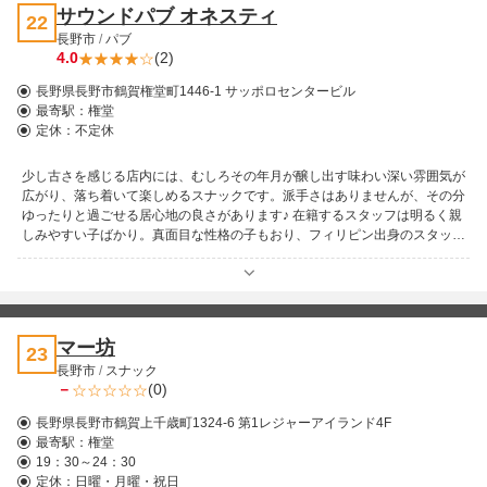
サウンドパブ オネスティ
22
長野市
/
パブ
4.0
(2)
長野県長野市鶴賀権堂町1446-1 サッポロセンタービル
最寄駅：
権堂
定休：不定休
少し古さを感じる店内には、むしろその年月が醸し出す味わい深い雰囲気が
広がり、落ち着いて楽しめるスナックです。派手さはありませんが、その分
ゆったりと過ごせる居心地の良さがあります♪ 在籍するスタッフは明るく親
しみやすい子ばかり。真面目な性格の子もおり、フィリピン出身のスタッフ
も日本語がしっかり話せるため、初めての方でも安心して楽しめます。自然
と会話が弾み、温かい空気に包まれるひとときを過ごせます。 お店は「明
るく歌って酔える」ことでも評判。カラオケを楽しみながら気持ちよく飲め
る、そんな肩の力が抜ける時間がここにはあります。味わいのある雰囲気
と、気さくなスタッフの温かさが魅力の一軒です。ぜひ一度足を運んでみて
マー坊
23
ください！
長野市
/
スナック
－
(0)
長野県長野市鶴賀上千歳町1324-6 第1レジャーアイランド4F
最寄駅：
権堂
19：30～24：30
定休：日曜・月曜・祝日