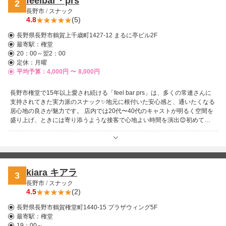
feelbar・prs
2
長野市
/
スナック
4.8
(5)
長野県長野市鶴賀上千歳町1427-12 まるに亭ビル2F
最寄駅：
権堂
20：00～翌2：00
定休：月曜
平均予算：4,000円 〜
8,000円
長野市権堂で15年以上愛され続ける「feel bar prs」は、多くの常連さんに
支持されてきた実力派のスナック✨地元に根付いた安心感と、通いたくなる
居心地の良さが魅力です。 店内では20代〜40代のキャストが明るく空間を
盛り上げ、ときには寄り添うような接客で心地よい時間を演出😊初めてで
も自然と馴染める雰囲気があり、リラックスして楽しめます。 権堂エリア
で知らない人はいないほどの存在感も特徴で、地元で飲む方には定番の一軒
🍺気軽に立ち寄れる安心感と楽しさが詰まっています。まだ訪れたことがな
い方は、一度足を運んでみたくなる、そんな魅力のあるお店です⭐
kiara キアラ
3
長野市
/
スナック
4.5
(2)
長野県長野市鶴賀権堂町1440-15 プラザウィング5F
最寄駅：
権堂
19：00～