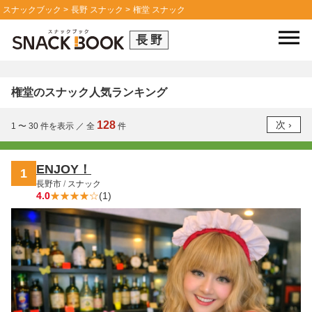
スナックブック
長野 スナック
権堂 スナック
長野
権堂のスナック人気ランキング
128
1 〜 30
件を表示
／
全
件
ENJOY！
1
長野市
/
スナック
4.0
(1)