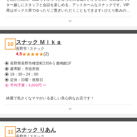
ター越しにスタッフと会話を楽しめる、アットホームなスナックです。VIP
席はボックス席でゆったりご寛ぎいただくこともできます♪ ひとり飲みの方
も、気軽に会話を楽しめる心地よい空間が広がります。さらに広めのボック
ス席も完備しているので、団体様でのご利用や貸切も大歓迎！カラオケも完
備しており、歌って笑って盛り上がれる夜を演出します。仕事帰りに、仲間
とのひとときに、ちょっとしたご褒美時間をぜひ当店で。ひとりでも、みん
なでも、今夜はここで乾杯♪
スナック Ｍｉｋａ
10
長野市
/
スナック
4.5
(2)
長野県長野市権堂町2356-1 鹿鳴館1F
最寄駅：
市役所前
19：30～24：00
定休：日曜・祝祭日
平均予算：4,000円 〜
綺麗で気さくなママがいる楽しい良心的なお店です！
スナック りあん
11
長野市
/
スナック