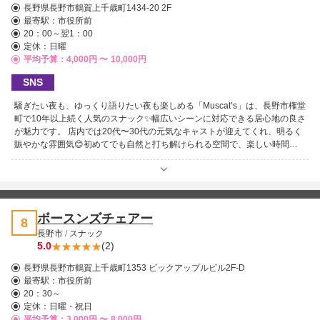
長野県長野市鶴賀上千歳町1434-20 2F
最寄駅：
市役所前
20：00～翌1：00
定休：日曜
平均予算：4,000円 〜
10,000円
SNS
騒ぎたい夜も、ゆっくり語りたい夜も楽しめる「Muscat’s」は、長野市権堂
町で10年以上続く人気のスナック✨幅広いシーンに対応できる居心地の良さ
が魅力です。 店内では20代〜30代の元気なキャストが迎えてくれ、明るく
賑やかな雰囲気😊初めてでも自然と打ち解けられる空間で、楽しい時間を
過ごせます。 お客様とのつながりを大切にしており、ゴルフや麻雀、お花
見などのイベントも開催🎉さらに投票型のイベントなど、他ではなかなか味
わえない楽しみ方が用意されています。 常連さんもフレンドリーで安心感
があり、気軽に立ち寄れるのも嬉しいポイント🍺楽しく過ごしたい夜にぴっ
たりの一軒です⭐
ボースンズチェアー
8
長野市
/
スナック
5.0
(2)
長野県長野市鶴賀上千歳町1353 ビックアップルビル2F-D
最寄駅：
市役所前
20：30～
定休：日曜・祝日
平均予算：3,000円 〜
8,000円