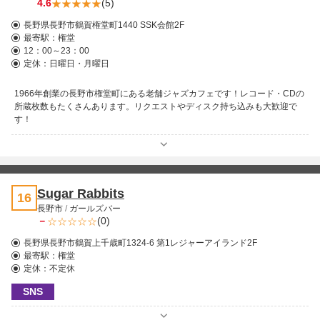
4.6
(5)
長野県長野市鶴賀権堂町1440 SSK会館2F
最寄駅：
権堂
12：00～23：00
定休：日曜日・月曜日
1966年創業の長野市権堂町にある老舗ジャズカフェです！レコード・CDの
所蔵枚数もたくさんあります。リクエストやディスク持ち込みも大歓迎で
す！
Sugar Rabbits
16
長野市
/
ガールズバー
－
(0)
長野県長野市鶴賀上千歳町1324-6 第1レジャーアイランド2F
最寄駅：
権堂
定休：不定休
SNS