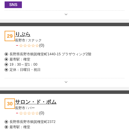
SNS
りぶら
29
長野市
/
スナック
－
(0)
長野県長野市鶴賀権堂町1440-15 プラザウィング2階
最寄駅：
権堂
19：30～翌1：00
定休：日曜日・祝日
サロン・ド・ポム
30
長野市
/
バー
－
(0)
長野県長野市鶴賀権堂町2372
最寄駅：
権堂