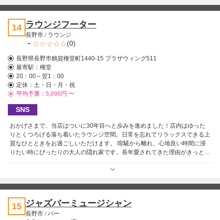
いアットホームな空気が流れ、気取らずリラックスして楽しめると評判。落
ち着いた飲みの場としても、賑やかに歌いたい夜にもぴったりです。 アク
セスも便利で、長野市権堂町プラザウィング5Fに位置し、お仕事帰りやお
ラウンジフーター
14
出かけのついでにも立ち寄りやすいロケーション。営業時間は19時から翌2
長野市
/
ラウンジ
時までと、ゆっくり過ごせるのも嬉しいポイントです。 心地よく飲んで歌
－
(0)
える夜を過ごしたい方は、ぜひ一度「アンジェリカ」へ。気軽に楽しめる素
敵な時間が待っています♪
長野県長野市鶴賀権堂町1440-15 プラザウィング511
最寄駅：
権堂
20：00～翌1：00
定休：土・日・月・祝
平均予算：5,000円 〜
SNS
おかげさまで、当店はついに30年目へと歩みを進めました！店内はゆった
りとくつろげる落ち着いたラウンジ空間。日常を忘れてリラックスできる上
質なひとときをお過ごしいただけます。 喧騒から離れ、心地良い時間に浸
りたい時にぴったりの大人の隠れ家です。長年愛されてきた理由がきっと伝
わる、温かく上品なひとときをぜひお楽しみください♪
ジャズバーミュージシャン
15
長野市
/
バー