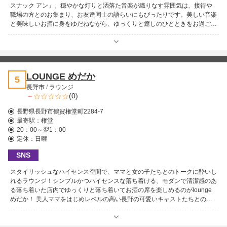
スナック アン」。穏やかな灯りと洒落た音楽が織りなす雰囲気は、接待や
職場の方とのお集まり、お友達同士の語らいにもぴったりです。美しい音楽
と美味しいお酒に身をゆだねながら、ゆっくりと癒しのひとときをお過ごし
ください♪ 店内は喧騒を忘れさせてくれる静かな空気が漂い、落ち着いて飲
みたい大人のお客様に特に人気。上質な時間を求める方々に選ばれ続けてい
る理由が、扉を開けた瞬間に伝わります。大切な夜に寄り添う大人の隠れ家
「アン」で素敵な時間をどうぞお楽しみください！
LOUNGE めだか
5
長野市
/
ラウンジ
－
(0)
長野県長野市鶴賀権堂町2284-7
最寄駅：
権堂
20：00～翌1：00
定休：日曜
SNS
スタイリッシュなハイセンス空間で、ママと女の子たちとのトークに酔いし
れるラウンジ！シンプルかつハイセンスな落ち着ける、モダンで清潔感のあ
る落ち着いた店内でゆっくりと落ち着いてお酒の席を楽しめるのがlounge
めだか！ 美人ママをはじめレベルの高い長野の可愛いキャストたちとの出
会いにもご期待ください。リーズナブルながらそれ以上に楽しめること間違
いなし！長野一の飲み屋街、権堂で素敵なひとときを♪