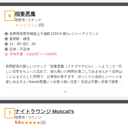
稲妻悪魔
6
長野市
/
スナック
－
(0)
長野県長野市鶴賀上千歳町1324-6 第1レジャーアイランド
最寄駅：
権堂
21：00~翌3：00
定休：不定休
平均予算：5,000円 〜
7,000円
長野駅前の新しいスナック「稲妻悪魔（イナズマデビル）」へようこそ！忙
しい日常をちょっと忘れて、落ち着いた時間を過ごしてみませんか？店内は
こじんまりとした空間で、お客様が多すぎず、ゆっくりと会話とシーシャを
楽しめますよ♪ Kawaii悪魔につき取り扱い注意！当店は可愛い衣装で接客！
笑顔いっぱいの可愛いスタッフがあなたの時間を素敵に演出します♪カラオ
ケもあります♪歌って盛り上がるもよし、ゆっくり過ごすもよし！自由に楽
しんでください。
ナイトラウンジ Muscat’s
7
長野市
/
ラウンジ
5.0
(2)