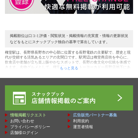
掲載順位は口コミ評価・閲覧状況・掲載情報の充実度・情報の更新状況
などをもとにスナックブック独自の基準で算出しています。
権堂駅は、長野県長野市の中心部に位置する長野電鉄の主要駅で、歴史と現
代が交錯する活気あるエリアの玄関口です。駅周辺は権堂商店街を中心に、
飲食店や老舗が立ち並ぶ賑やかなスポットで、長野の食文化や伝統を体感で
きます。名物グルメとして、権堂駅直結のイトーヨーカドー長野店地下にあ
もっと見る
る「小菅亭」の「特盛富士山ざるそば」は、生麺から茹でる本格的な蕎麦が
手頃な価格で楽しめ、地元民や観光客に愛されています。長野は信州蕎麦の
名産地であり、権堂周辺の蕎麦屋では、香り高い蕎麦と地元産のわさびやつ
ゆが織りなす絶品の味わいが堪能できます。また、善光寺門前へのアクセス
も良好で、善光寺名物の「八幡屋礒五郎」の七味唐辛子は、200年以上の歴
史を持つ特産品で、独特の風味が料理を引き立て、お土産としても人気で
す。権堂商店街では、信州りんごを使ったスイーツやジュースも豊富で、季
節限定のりんごパイや地元産のフルーツを使ったジェラートが食べ歩きに最
適です。さらに、長野の地酒「真澄」や「夜明け前」などの銘酒も特産品と
情報掲載リクエスト
広告販売パートナー募集
して知られ、周辺の居酒屋や酒店で味わったり購入したりできます。歴史的
お問い合わせ
利用規約
には、権堂はかつて遊郭として栄えた背景を持ち、ノスタルジックな雰囲気
の中でレトロな喫茶店やバーも点在し、夜の散策も魅力的です。自然派に
プライバシーポリシー
運営者情報
は、信州の特産である野沢菜漬けやおやきもおすすめで、商店街の専門店や
店舗様ログイン
道の駅で手軽に購入できます。権堂駅周辺は、長野の食と文化が凝縮された