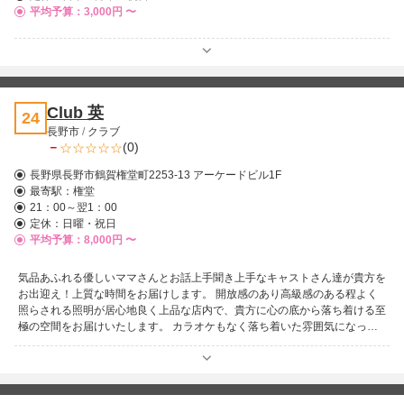
平均予算：3,000円 〜
Club 英
24
長野市
/
クラブ
－
(0)
長野県長野市鶴賀権堂町2253-13 アーケードビル1F
最寄駅：
権堂
21：00～翌1：00
定休：日曜・祝日
平均予算：8,000円 〜
気品あふれる優しいママさんとお話上手聞き上手なキャストさん達が貴方を
お出迎え！上質な時間をお届けします。 開放感のあり高級感のある程よく
照らされる照明が居心地良く上品な店内で、貴方に心の底から落ち着ける至
極の空間をお届けいたします。 カラオケもなく落ち着いた雰囲気になって
ますので、お一人様で仕事終わりにしっぽり飲みたい方も、観光で来られた
団体様も大歓迎ですので、様々なシーンでご利用いただくことができます♪