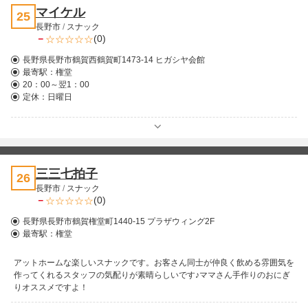
マイケル
25
長野市
/
スナック
－
(0)
長野県長野市鶴賀西鶴賀町1473-14 ヒガシヤ会館
最寄駅：
権堂
20：00～翌1：00
定休：日曜日
三三七拍子
26
長野市
/
スナック
－
(0)
長野県長野市鶴賀権堂町1440-15 プラザウィング2F
最寄駅：
権堂
アットホームな楽しいスナックです。お客さん同士が仲良く飲める雰囲気を
作ってくれるスタッフの気配りが素晴らしいです♪ママさん手作りのおにぎ
りオススメですよ！