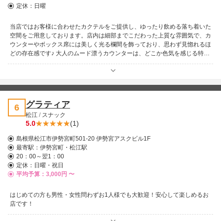
定休：日曜
当店ではお客様に合わせたカクテルをご提供し、ゆったり飲める落ち着いた
空間をご用意しております。店内は細部までこだわった上質な雰囲気で、カ
ウンターやボックス席には美しく光る欄間を飾っており、思わず見惚れるほ
どの存在感です♪ 大人のムード漂うカウンターは、どこか色気を感じる特別
な時間が流れ、ボックス席もこだわり抜いたデザインで居心地抜群。落ち着
いた雰囲気の中で語らい、心惹かれる相手との距離がぐっと近づく…そんな
魅力的な夜も楽しめます！ 実際にお越しいただければ、写真では伝わらな
い世界観を存分に味わっていただけるはずです。ぜひ一度、当店の空間とカ
クテルを楽しみにいらしてください！皆さまのご来店を心よりお待ちしてお
グラティア
6
ります♪
松江
/
スナック
5.0
(1)
島根県松江市伊勢宮町501-20 伊勢宮アスクビル1F
最寄駅：
伊勢宮町・松江駅
20：00～翌1：00
定休：日曜・祝日
平均予算：3,000円 〜
はじめての方も男性・女性問わずお1人様でも大歓迎！安心して楽しめるお
店です！