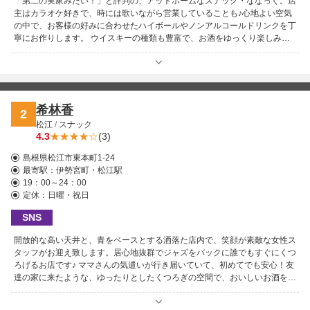
「第二の実家みたい！」と評判の、アットホームなスナック・ななっく。店
主はカラオケ好きで、時には歌いながら営業していることも♪心地よい空気
の中で、お客様の好みに合わせたハイボールやノンアルコールドリンクを丁
寧にお作りします。 ウイスキーの種類も豊富で、お酒をゆっくり楽しみた
い方にもぴったり。カラオケのスペックも高く、歌いたい人にはたまらない
空間です！松江のスナックでも“コスパの良さ・居心地の良さ・お酒の充実
度”がトップクラスと話題で、穴場として密かに愛されています。 上品で真
面目なママは、元PTA関係者という意外な経歴の持ち主。初めての方でも自
然と安心できる落ち着いた雰囲気で、客層も良く、どなたでも気軽に過ごせ
希林香
2
るお店です。歌って、飲んで、語って、笑って――ふと立ち寄りたくなる温
松江
/
スナック
かい空間がここにあります！お気軽にお越しください♪
4.3
(3)
島根県松江市東本町1-24
最寄駅：
伊勢宮町・松江駅
19：00～24：00
定休：日曜・祝日
SNS
開放的な高い天井と、青をベースとする洒落た店内で、笑顔が素敵な女性ス
タッフがお迎え致します。居心地抜群でジャズをバックに誰でもすぐにくつ
ろげるお店です♪ ママさんの気遣いが行き届いていて、初めてでも安心！友
達の家に来たような、ゆったりとしたくつろぎの空間で、おいしいお酒を楽
しんでいただければと思っております。スタッフも皆さん親切で温かく、料
金もとってもリーズナブルで嬉しい！お会いできるのを楽しみにしておりま