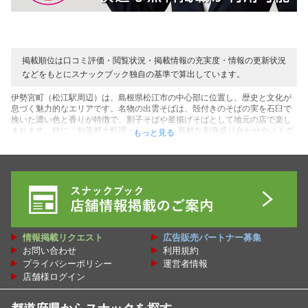
掲載順位は口コミ評価・閲覧状況・掲載情報の充実度・情報の更新状況
などをもとにスナックブック独自の基準で算出しています。
伊勢宮町（松江駅周辺）は、島根県松江市の中心部に位置し、歴史と文化が
息づく魅力的なエリアです。名物の出雲そばは、殻付きのそばの実を石臼で
挽いた濃い色と香りが特徴で、割子そばや釜揚げそばとして地元の店で楽し
まれます。特に「旬菜郷土料理 一隆」では、新鮮な刺身盛り合わせやノドグ
もっと見る
ロの塩焼き、しじみの漁師蒸しなど、宍道湖七珍（スズキ、モロゲエビ、ウ
ナギ、アマサギ、シラウオ、コイ、シジミ）を活かした郷土料理が味わえま
す。特産品では、しじみを使った味噌汁や加工品が人気で、松江駅前の物産
館で購入可能です。観光地としては、国宝・松江城が徒歩圏内にあり、天守
閣からの眺めや周辺の武家屋敷が歴史好きを魅了します。また、宍道湖の夕
陽は「日本の夕陽百選」に選ばれ、湖畔の散策は格別です。カフェ
「Terrasse LinQ」では、松江市内を一望しながら夜ランチを楽しめ、観光の
合間にくつろげます。地酒も豊富で、「簸上正宗」や「抹茶ハイ」など地元
の酒蔵の銘酒が居酒屋で堪能でき、観光客にも地元民にも愛されるエリアで
情報掲載リクエスト
広告販売パートナー募集
す。伊勢宮町は、松江の食文化と歴史を体感できる場所として、訪れる価値
お問い合わせ
利用規約
があります。そんな伊勢宮町（松江駅周辺）で楽しめるスナック・パブ・バ
ー・ラウンジ・スナキャバ・会員制クラブ・カラオケバー・おかまバー・コ
プライバシーポリシー
運営者情報
ンカフェ・外国人パブなどの飲み屋さんの情報を、お得な割引クーポンをは
店舗様ログイン
じめ口コミ・レビューや伊勢宮町（松江駅周辺）のオススメ人気ランキング
として、スナックブックでは検索が可能です。ぜひ伊勢宮町（松江駅周辺）
にある貴方だけの楽しい場所を見つけてください。