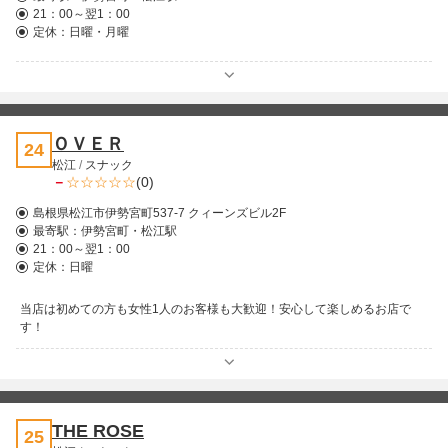
21：00～翌1：00
定休：日曜・月曜
ＯＶＥＲ
24
松江
/
スナック
－
(0)
島根県松江市伊勢宮町537-7 クィーンズビル2F
最寄駅：
伊勢宮町・松江駅
21：00～翌1：00
定休：日曜
当店は初めての方も女性1人のお客様も大歓迎！安心して楽しめるお店で
す！
THE ROSE
25