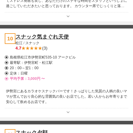
てストレス発散も良し、あなただけのステキな時間をスタッフといっしょに
過ごしていただきたいと思っております。 カウンター席でじっくりと落ち
着いて愉しむもよし、ボックス席でワイワイ楽しく飲むもよし。気取らずに
楽しめる心地よい雰囲気がお客様に好評をいただいております。どうぞお待
ちしてます。
スナック気まぐれ天使
10
松江
/
スナック
4.7
(3)
島根県松江市伊勢宮町535-10 アークビル
最寄駅：
伊勢宮町・松江駅
20：00～翌1：00
定休：日曜
平均予算：3,000円 〜
伊勢宮にあるカラオケスナックバーです！さっぱりした気質の人柄の良いマ
マが営んでおり良心的な雰囲気の良いお店でした。若い人からお年寄りまで
安心して飲めるお店です。
スナック夕顔