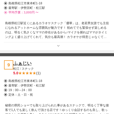
島根県松江市東本町1-18
最寄駅：
伊勢宮町・松江駅
平均予算：3,000円 〜
島根県松江駅近くにあるカラオケスナック「優華」は、老若男女誰でも主役
になれるアットホームな雰囲気が魅力です！ 初めてでも緊張せず楽しめる
のは、明るく気さくなママの存在があるから♪マイクを握ればママがタイミ
ングよく盛り上げてくれて、気分も最高潮！ カラオケが得意じゃなくても
大丈夫、ここでは楽しんだもの勝ち♪お酒を片手に笑って歌えば、自然とお
隣さんとも仲良くなれる、そんなあったかい空間です。旅行の夜も、仕事帰
りのひとときも、ふらっと立ち寄りたくなるお店です！
ふぁじい
9
松江
/
スナック
5.0
(1)
島根県松江市東本町1-18
最寄駅：
伊勢宮町・松江駅
19：00～24：00
定休：土・日・祝
秘密の県民ショーでも取り上げられた事があるスナックで、明るく丁寧な接
客で1人でも楽しく飲んで頂ける店です！ゆっくり会話するのも良し、歌っ