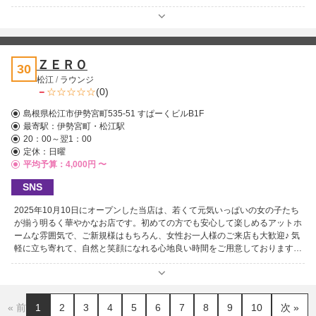
ＺＥＲＯ
30
松江
/
ラウンジ
－
(0)
島根県松江市伊勢宮町535-51 すぱーくビルB1F
最寄駅：
伊勢宮町・松江駅
20：00～翌1：00
定休：日曜
平均予算：4,000円 〜
SNS
2025年10月10日にオープンした当店は、若くて元気いっぱいの女の子たち
が揃う明るく華やかなお店です。初めての方でも安心して楽しめるアットホ
ームな雰囲気で、ご新規様はもちろん、女性お一人様のご来店も大歓迎♪ 気
軽に立ち寄れて、自然と笑顔になれる心地良い時間をご用意しております。
ぜひ一度遊びにいらしてください！皆様のご来店を心よりお待ちしていま
す。
« 前
1
2
3
4
5
6
7
8
9
10
次 »