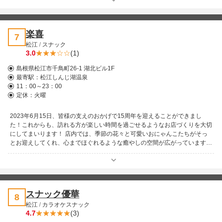
楽喜
7
松江
/
スナック
3.0
(1)
島根県松江市千鳥町26-1 湖北ビル1F
最寄駅：
松江しんじ湖温泉
11：00～23：00
定休：火曜
2023年6月15日、皆様の支えのおかげで15周年を迎えることができまし
た！これからも、訪れる方が楽しい時間を過ごせるようなお店づくりを大切
にしてまいります！ 店内では、季節の花々と可愛いおにゃんこたちがそっ
とお迎えしてくれ、心までほぐれるような癒やしの空間が広がっています。
目で見て、耳で感じて、心で楽しめる――そんなひとときをお届けします♪
ご新規様や女性のお一人様も大歓迎！初めての方でも安心して過ごせるアッ
トホームなお店ですので、どうぞお気軽にお越しください♪
スナック優華
8
松江
/
カラオケスナック
4.7
(3)