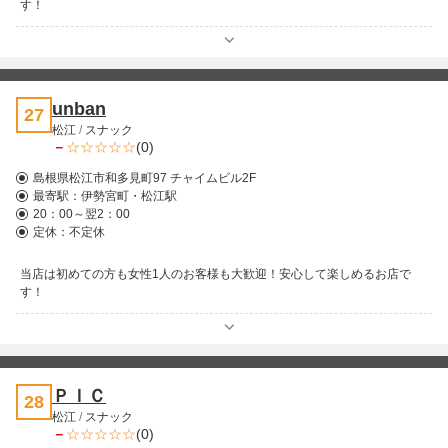
す！
unban
27
松江
/
スナック
－
(0)
島根県松江市和多見町97 チャイムビル2F
最寄駅：
伊勢宮町・松江駅
20：00～翌2：00
定休：不定休
当店は初めての方も女性1人のお客様も大歓迎！安心して楽しめるお店で
す！
ＰＩＣ
28
松江
/
スナック
－
(0)