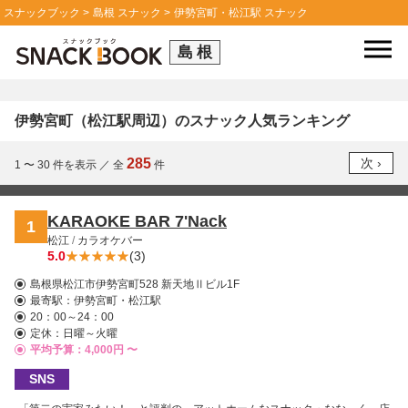
スナックブック
島根 スナック
伊勢宮町・松江駅 スナック
島根
伊勢宮町（松江駅周辺）のスナック人気ランキング
285
1 〜 30
件を表示
／
全
件
KARAOKE BAR 7'Nack
1
松江
/
カラオケバー
5.0
(3)
島根県松江市伊勢宮町528 新天地Ⅱビル1F
最寄駅：
伊勢宮町・松江駅
20：00～24：00
定休：日曜～火曜
平均予算：4,000円 〜
SNS