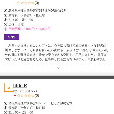
－
(0)
過ごせるラウンジです。ぜひ一度足を運んで、ここでしか味わえないひとと
きをお楽しみください！
島根県松江市伊勢宮町537-8 MORIビル1F
最寄駅：
伊勢宮町・松江駅
21：00～翌4：00
定休：日曜
平均予算：3,000円 〜
5,000円
SNS
「創世・始まり」をコンセプトに、心を落ち着けて過ごせる小さなBARが
誕生します。ゆっくり語り合いたい夜にも、ふらりと“一杯だけ”飲みたい気
分の日にも寄り添える、静かで安心できる空間をご用意しました。 深夜ま
でゆったりと過ごせるため、仕事帰りにも立ち寄りやすく、気負わず楽しめ
るのが魅力です！ ご新規様や女性のお一人様も大歓迎！初めての方でもリ
ラックスして楽しめる温かい雰囲気を大切にしています♪どうぞお気軽にお
立ち寄りください。皆さまのお越しを心よりお待ちしております！
little K
5
松江
/
カラオケバー
－
(0)
島根県松江市伊勢宮町535-1 トピック伊勢宮2F
最寄駅：
伊勢宮町・松江駅
21：00～翌3：00