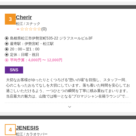
す。
Cherir
3
松江
/
スナック
－
(0)
島根県松江市伊勢宮町535-22 ジラフスールビル3F
最寄駅：
伊勢宮町・松江駅
20：00～翌1：00
定休：日曜・祝日
平均予算：4,000円 〜
12,000円
SNS
大切なお客様がゆったりとくつろげる“憩いの場”を目指し、スタッフ一同、
心のこもったおもてなしを大切にしています。落ち着いた時間を安心してお
過ごしいただけるよう、一つひとつの瞬間を丁寧に積み重ねてまいります。
当店最大の魅力は、山陰では唯一となる“プロマジシャン在籍ラウンジ”であ
ること！プロマジシャン・MAKOTOによる本格マジックを、在籍日にはセ
ット料金込みで気軽にお楽しみいただけます！札幌で師に学び、全国のマジ
ックバー出演やイベントなどで活躍してきたMAKOTOが繰り広げる世界
は、驚きと笑い、そして心に残る感動に満ちています♪ 店内はカウンター
席・ボックス席ともにカラオケ歌い放題！仲間同士で盛り上がるのはもちろ
JENESIS
4
ん、偶然居合わせた同世代や同じ趣味の方と意気投合し、新しいご縁が生ま
松江
/
カラオケバー
れることもしばしば。 マジックもお酒もカラオケも楽しめる、特別な夜を