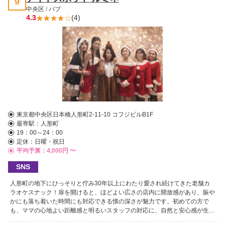
9
ントです！ 在籍するのは20代のカワイイ女の子を中心に、30代になったば
中央区
/
パブ
かりのオトナっぽい美人さんまでバリエーション豊か。年齢はそれぞれ違っ
4.3
(4)
ても、みんな元気でおしゃべりやお酒が大好き！一緒にワイワイ楽しめる最
高の飲み相手ばかりです♪スタッフもホスピタリティ抜群で盛り上げ上手。
初めてのご来店でも、最後までとことん楽しめるよう全力でサポートいたし
ます！ 東村山あたりで今夜どこに行こうか迷ったら、酒場Nightを選んでお
けば間違いありません！皆様のご来店を心よりお待ちしております！
東京都中央区日本橋人形町2-11-10 コフジビルB1F
最寄駅：
人形町
19：00～24：00
定休：日曜・祝日
平均予算：4,000円 〜
SNS
人形町の地下にひっそりと佇み30年以上にわたり愛され続けてきた老舗カ
ラオケスナック！扉を開けると、ほどよい広さの店内に開放感があり、賑や
かにも落ち着いた時間にも対応できる懐の深さが魅力です。初めての方で
も、ママの心地よい距離感と明るいスタッフの対応に、自然と安心感が生ま
れます♪ この店ならではの楽しみが、大迫力の大型スクリーンと、プロ仕様