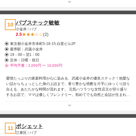
のマイクや音響によるカラオケ体験。まるでライブ会場のような臨場感で、
仲間と盛り上がるのはもちろん、ママやスタッフとのデュエットもおすすめ
です。 在籍するのは20代から40代の女の子たちで、可愛い系から清楚系、
セクシー系まで幅広く揃い、明るく親しみやすいおもてなしが好評。プライ
パブスナック敏敏
10
ベートでも仲が良いというチームワークの良さが、店内の雰囲気をさらに和
小金井
/
パブ
やかにしています。 明瞭会計で安心して利用でき、仕事帰りの一杯から接
2.5
(2)
待、二次会まで幅広いシーンに対応。カウンター席ではおひとり様でも気軽
にカラオケを楽しめ、BOX席では団体利用や貸切も可能です。誰でも自然
東京都小金井市本町5-18-15 白星ビル2F
体で楽しめる、温かさと活気が共存する一軒。それがルミネです！
最寄駅：
武蔵小金井
19：00～翌1：00
定休：日曜・祝日
平均予算：2,000円 〜
10,000円
愛情たっぷりの家庭料理が心に染みる、武蔵小金井の優良スナック！他愛な
い話からちょっとした身の上話まで、香り豊かな焼酎を片手にゆっくり語り
合える、あたたかな時間が流れます。 元気ハツラツな女性店主が切り盛り
するお店で、ママは優しくフレンドリー。初めてでも自然と会話が生まれ、
気付けば肩の力が抜けている居心地の良さが魅力です♪ 料理は本格的な上海
中華をベースにした家庭料理が中心で、どれも愛情を感じる味わい。しっか
り食べて、しっかり飲んで楽しめるのも嬉しいポイントです！駅から近く通
いやすい立地に加え、セット料金もお手頃で安心です。紳士的なお客さんが
多く、落ち着いた雰囲気の中で心地よく過ごせる一軒です♪
ポシェット
11
江東区
/
パブ