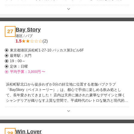
り、テーブル席で仲間と賑やかに過ごしたり、思い思いの時間を過ごせま
す。カラオケ設備も整っており、音響の良さに感動しながら、つい何曲も歌
ってしまうこと間違いなし。常連さんも初めての方も自然と一体になれる、
居心地の良い空間がここにあります。 女性のお客様も気軽に楽しめるこの
お店は、誰もがリラックスできる第二の我が家。亀戸でほっと一息つきたい
Bay Story
27
夜は、ぜひこのスナックへ！笑顔と歌声に包まれた素敵な時間があなたを待
港区
/
パブ
っています！
1.5
(2)
東京都港区浜松町1-27-10 バッカス第3ビル6F
最寄駅：
大門
19：00～
定休：日曜
平均予算：3,000円 〜
浜松町駅北口から徒歩わずか3分の好立地に位置する老舗パブクラブ
「BayStory（ベイストーリー）」は、都心で手頃に楽しめる飲み処とし
て、長年愛されてきました！ 店内は天井に施された豪華なデザインと輝く
シャンデリアが織りなす上質な空間で、平成時代のレトロな魅力と現代的な
洗練が融合した独特の雰囲気をお楽しみいただけます。ゆったりとしたソフ
ァー席がボックススタイルで配置され、プライベートな集まりからビジネス
接待まで多様なシーンにぴったりです。 キャストはすべて日本人女性で、
20代のフレッシュな魅力あふれるタイプから、30代・40代の落ち着いた大
人の美女まで、多様なハイレベルなラインナップを揃えています。時には現
Win Lover
28
役のキャバ嬢さんも訪れる賑やかなスポットで、気軽にリラックスしたひと