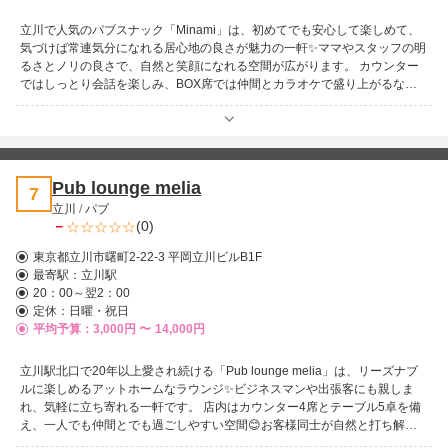
立川で人気のパブスナック「Minami」は、初めてでも安心して楽しめて、
気づけば常連気分になれる居心地の良さが魅力の一軒✨ママやスタッフの明
るさとノリの良さで、自然と笑顔になれる空間が広がります。 カウンター
ではしっとり会話を楽しみ、BOX席では仲間とカラオケで盛り上がるな
ど、シーンに合わせて楽しめるのもポイント🎤一人でもグループでも、それ
ぞれのスタイルで過ごせます。 スタッフは話しやすくテンポの良い接客
で、初めてでもすぐに打ち解けられる雰囲気😊気づけば時間を忘れてしま
うほど、楽しいひとときが流れます。立川で気軽に笑って過ごしたい夜にぴ
ったり🍺ふらっと立ち寄りたくなる、温かさと楽しさが詰まったお店です⭐
Pub lounge melia
7
立川
/
パブ
－
(0)
東京都立川市曙町2-22-3 平岡立川ビルB1F
最寄駅：
立川駅
20：00～翌2：00
定休：日曜・祝日
平均予算：3,000円 〜
14,000円
立川駅北口で20年以上愛され続ける「Pub lounge melia」は、リーズナブ
ルに楽しめるアットホームなラウンジ✨ビジネスマンや出張客にも親しま
れ、気軽に立ち寄れる一軒です。 店内はカウンター4席とテーブル5卓を備
え、一人でも仲間とでも過ごしやすい空間😊お客様同士が自然と打ち解け
る雰囲気もあり、居心地の良さが広がります。 20代～30代を中心としたキ