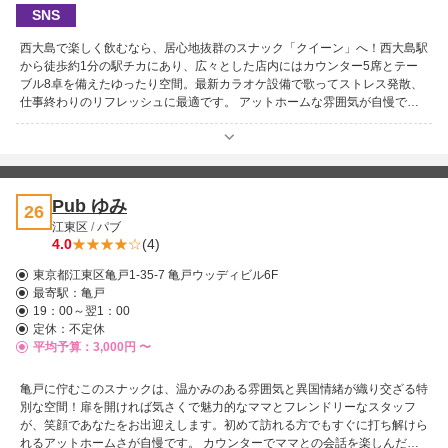
SNS
西大島で楽しく飲むなら、居心地抜群のスナック「クイーン」へ！西大島駅
から徒歩約1分の駅チカにあり、広々とした店内にはカウンター5席とテー
ブル8卓を備えたゆったり空間。最新カラオケ設備で歌ってストレス発散、
仕事終わりのリフレッシュに最適です。 アットホームな雰囲気が自慢で、
初めての方でもすぐに馴染める温かい空気が流れています。親しみやすいダ
ブルママと、可憐なワンピース姿の美人キャストたちが笑顔で迎え、心から
癒されるひとときを。気さくな会話で自然とお客様同士も仲良くなり、店全
体で盛り上がることも！女の子のドリンクおねだりもないので、安心して楽
しめます。日々の疲れを忘れ、気軽にくつろぎたい夜はぜひ「クイーン」へ
Pub ゆみ
26
お越しください！
江東区
/
パブ
4.0
(4)
東京都江東区亀戸1-35-7 亀戸ウッディビル6F
最寄駅：
亀戸
19：00～翌1：00
定休：不定休
平均予算：3,000円 〜
亀戸に佇むこのスナックは、温かみのある雰囲気と異国情緒が織り交ざる特
別な空間！扉を開ければ気さくで魅力的なママとフレンドリーなスタッフ
が、笑顔であなたをお出迎えします。初めて訪れる方でもすぐに打ち解けら
れるアットホームさが自慢です。 カウンターでママとの会話を楽しんだ