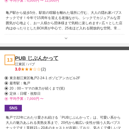
平均予算：4,000円 〜
12,000円
亀戸駅から徒歩5分。駅前の喧騒を離れた場所に佇む、大人の隠れ家パブス
ナックです！今年で15周年を迎える老舗ながら、シックでカジュアルな雰
囲気が心地よく、お一人様から団体様まで気軽に楽しめます♪ 広々とした店
内はゆったりとしたBOX席が中心で、25名ほど入れる開放的な空間。常連
さんも新規の方も分け隔てなく過ごせるアットホームさが魅力です。 優し
いママをはじめ、20代の可愛い系から30〜40代の美熟女系まで個性豊かな
女性たちが揃い、どの時間も楽しいひとときに♪「楽しませすぎてごめんな
さい」と言いたくなるほど、気づけばリピーターになってしまうお店です！
ぜひ一度この楽しさを体感してみてください！
PUB じぶんかって
13
江東区
/
パブ
3.0
(2)
東京都江東区亀戸2-24-1 ポゾビアンカビル2F
最寄駅：
亀戸
20：00～ママの体力が続くまで(笑)
定休：日曜・祝祭日
平均予算：7,000円 〜
SNS
亀戸で22年にわたり愛され続ける「PUBじぶんかって」は、可愛い系から
大人の魅力あふれる美熟女系まで、20代から幅広い女性が揃う人気パブス
ナックです！常時15～20名のキャストが在籍しており、気さくで優しいマ