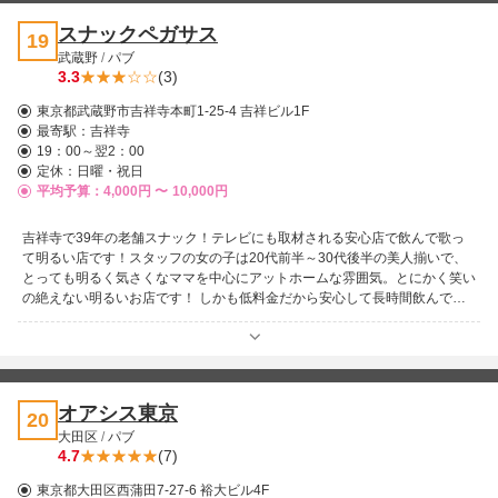
スナックペガサス
19
武蔵野
/
パブ
3.3
(3)
東京都武蔵野市吉祥寺本町1-25-4 吉祥ビル1F
最寄駅：
吉祥寺
19：00～翌2：00
定休：日曜・祝日
平均予算：4,000円 〜
10,000円
吉祥寺で39年の老舗スナック！テレビにも取材される安心店で飲んで歌っ
て明るい店です！スタッフの女の子は20代前半～30代後半の美人揃いで、
とっても明るく気さくなママを中心にアットホームな雰囲気。とにかく笑い
の絶えない明るいお店です！ しかも低料金だから安心して長時間飲んで歌
っていられます！カウンターでシッポリと飲むのもテーブル席で仲間とワイ
ワイやるのも良しの「ザ・スナック」です。ぜひお気軽にどうぞ♪
オアシス東京
20
大田区
/
パブ
4.7
(7)
東京都大田区西蒲田7-27-6 裕大ビル4F