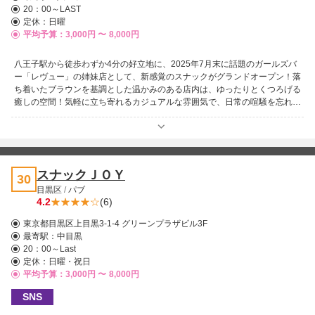
20：00～LAST
定休：日曜
平均予算：3,000円 〜
8,000円
八王子駅から徒歩わずか4分の好立地に、2025年7月末に話題のガールズバ
ー「レヴュー」の姉妹店として、新感覚のスナックがグランドオープン！落
ち着いたブラウンを基調とした温かみのある店内は、ゆったりとくつろげる
癒しの空間！気軽に立ち寄れるカジュアルな雰囲気で、日常の喧騒を忘れて
リラックスしたい方に最適です。 魅力は居心地の良さだけではありませ
ん！お財布に優しいリーズナブルな価格設定で、気軽にお楽しみいただけま
す。明るくチャーム溢れる美人ママと、個性豊かなキャストたちがお出迎
え。華やかなルックスと楽しい会話で、訪れるすべてのお客様を笑顔にしま
す。 老若男女問わず、どなたでも気軽に楽しめるアットホームな雰囲気
スナックＪＯＹ
30
で、初めての方でもすぐに馴染めること間違いなし！素敵なキャストたちと
目黒区
/
パブ
美味しいお酒を楽しみながら、特別なひとときを過ごしたいなら、このスナ
4.2
(6)
ックへぜひお越しください。心温まる時間と最高の思い出があなたを待って
います！
東京都目黒区上目黒3-1-4 グリーンプラザビル3F
最寄駅：
中目黒
20：00～Last
定休：日曜・祝日
平均予算：3,000円 〜
8,000円
SNS