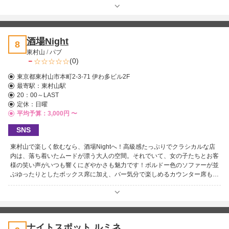
ャストが在籍し、明るさやノリの良さで場を盛り上げてくれるのも魅力💕カ
ラオケで賑やかに楽しむのはもちろん、ゆっくり語り合いたい時にもぴった
りです🎤 初めてでも安心して楽しめる雰囲気で、女性同伴でも利用しやす
いのもポイント💡気軽に飲んで過ごしたい夜におすすめの一軒です⭐
酒場Night
8
東村山
/
パブ
－
(0)
東京都東村山市本町2-3-71 伊わ多ビル2F
最寄駅：
東村山駅
20：00～LAST
定休：日曜
平均予算：3,000円 〜
SNS
東村山で楽しく飲むなら、酒場Nightへ！高級感たっぷりでクラシカルな店
内は、落ち着いたムードが漂う大人の空間。それでいて、女の子たちとお客
様の笑い声がいつも響くにぎやかさも魅力です！ボルドー色のソファーが並
ぶゆったりとしたボックス席に加え、バー気分で楽しめるカウンター席も完
備。おひとり様でも団体様でも、シーンに合わせて心地よくお過ごしいただ
けます♪ ハウスボトルの焼酎やブランデーを片手に、ゆっくり語らうも良
し。カラオケで思いきり歌って盛り上がるも良し！さらにウイスキーやシャ
ンパンなど、ドリンクのラインナップも充実しています。どれもリーズナブ
ルな価格でご提供しているので、気軽に女の子と乾杯できるのも嬉しいポイ
ナイトスポット ルミネ