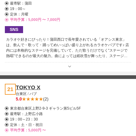
最寄駅：
蒲田
19：00～
定休：月曜
平均予算：5,000円 〜
7,000円
SNS
カラオケ好きにぴったり！蒲田西口で長年愛されている「オアシス東京」
は、飲んで・歌って・踊ってめいっぱい盛り上がれるカラオケパブです♪ 店
内には本格的なステージを完備していて、ただ歌うだけでなく“ステージで
熱唱”できるのが最大の魅力。曲によっては紙吹雪が舞ったり、ステージ前
でお客さん同士が踊ったりと、ライブ感あふれる演出で盛り上がること間違
いなし！ 初めての方も安心で、名物の司会者が絶妙な仕切りで場をひとつ
にまとめてくれるので、すぐにその空気に溶け込めます。そして店内は最大
40名まで入れる広々空間で、お一人様から団体まで大歓迎です！ とにかく
楽しみたい夜、思いっきり弾けたい夜は「オアシス東京」へ！歌って、飲ん
TOKYO X
21
で、踊って、最高の時間をお過ごしください♪
台東区
/
パブ
5.0
(2)
東京都台東区上野2-9-3 ギャラン第5ビル5F
最寄駅：
上野広小路
19：00～23：30
定休：土・日・祝日
平均予算：5,000円 〜