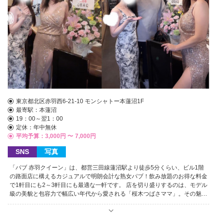
東京都北区赤羽西6-21-10 モンシャトー本蓮沼1F
最寄駅：
本蓮沼
19：00～翌1：00
定休：年中無休
平均予算：3,000円 〜
7,000円
SNS
写真
「パブ 赤羽クイーン」は、都営三田線蓮沼駅より徒歩5分くらい、ビル1階
の路面店に構えるカジュアルで明朗会計な熟女パブ！飲み放題のお得な料金
で1軒目にも2～3軒目にも最適な一軒です。 店を切り盛りするのは、モデル
級の美貌と包容力で幅広い年代から愛される「桜木つばさママ」。その魅力
に惹かれ、常連客が足繁く通う人気店です。在籍する30代中心の女の子た
ちは、制服ワンピースや私服で自然体な雰囲気で、初々しい子から盛り上げ