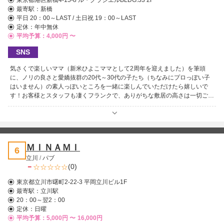
東京都港区新橋4-15-8 ル・グラシエルBLDG.33 2F
最寄駅：
新橋
平日 20：00～LAST / 土日祝 19：00～LAST
定休：年中無休
平均予算：4,000円 〜
SNS
気さくで楽しいママ（新米ひよこママとして2周年を迎えました）を筆頭
に、ノリの良さと愛嬌抜群の20代～30代の子たち（ちなみにプロっぽい子
はいません）の素人っぽいところを一緒に楽しんでいただけたら嬉しいで
す！お客様とスタッフも凄くフランクで、ありがちな敷居の高さは一切ござ
いません。なのでご新規さんもすぐに馴染めること間違いなし。常連さんと
も意気投合するなんてことも日常ですよ！シッポリ飲みたい気分でお一人様
でふらっと寄ってもらうのも良し！気の合う仲間の二次会三次会でカラオケ
で盛り上がるも良し！と使い勝手は抜群です。新橋界隈でも珍しいフード・
お酒（お客様用）持込も無料なんです！こんな感じのざっくばらんなお店で
ＭＩＮＡＭＩ
6
すから女性連れや女性同士でも大丈夫！気軽に入れて気ままに過ごせます。
立川
/
パブ
－
(0)
東京都立川市曙町2-22-3 平岡立川ビル1F
最寄駅：
立川駅
20：00～翌2：00
定休：日曜
平均予算：5,000円 〜
16,000円