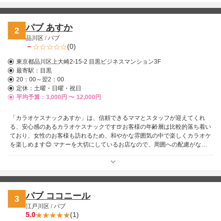
上手な明るいお姉さん系まで、個性豊かなメンバーが揃い、誰でもすぐに打
ち解けられるアットホームさが自慢です。 店内にはカラオケはもちろんダ
ーツも完備され、友達とワイワイ楽しむもよし、カウンターでゆったり会話
パブ あすか
2
を楽しむもよし！ノリの良さと居心地の良さが絶妙に融合した「赤羽クイー
品川区
/
パブ
ン」は、初めての方も常連さんも満足できる“ちょうどいい夜遊び”のスポッ
－
(0)
ト。桜木つばさママと一緒に、特別な夜を過ごしませんか？
東京都品川区上大崎2-15-2 目黒ビジネスマンション3F
最寄駅：
目黒
20：00～翌2：00
定休：土曜・日曜・祝日
平均予算：3,000円 〜
12,000円
「カラオケスナックあすか」は、信頼できるママとスタッフが迎えてくれ
る、安心感のあるカラオケスナックです🍺お客様の年齢層は比較的落ち着い
ており、女性のお客様も訪れるため、和やかな雰囲気の中で楽しくカラオケ
を楽しめます😊 マナーを大切にしているお店なので、周囲への配慮がない
お客様にはきちんと向き合ってくれるのも安心できるポイント✨気持ちよく
飲んで歌いたい方におすすめの一軒です🎤
パブ ココニール
3
江戸川区
/
パブ
5.0
(1)