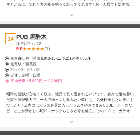
マとともに、訪れた方の夜を明るく彩ってくれます♪ お一人様でも団体様で
も利用しやすく、カジュアルに楽しめる雰囲気が魅力。リーズナブルに過ご
せる点も多くのお客様に支持されている理由です。 長年にわたり癒しの空
間を提供してきたお店として、初めての方でも自然とくつろげる安心感があ
ります。亀戸で楽しい夜を過ごしたい時は、ぜひ一度お立ち寄りください！
PUB 馬酔木
14
江戸川区
/
パブ
5.0
(1)
東京都江戸川区西葛西3-15-11 第2江の本ビル7F
最寄駅：
西葛西
20：00～翌2：00
定休：金曜・日曜
平均予算：5,000円 〜
8,000円
昭和の面影が心地よく残る、地元で長く愛されるパブです。静かで落ち着い
た雰囲気が魅力で、一人でゆっくり飲みたい時にも、気分転換したい夜にも
ぴったり♪ 店内にはガラス容器に入ったラムネやおつまみCUBE、チーズな
ど、どこか懐かしい昭和スナックらしさが今も健在。その一方で、カラオケ
は最新のDAMを導入しており、昔ながらの温もりと現代の楽しさがちょう
ど良く融合しています！ ママさんの存在もお店の大きな魅力！癒しを求め
て通う常連さんや、時には優しく叱咤激励してほしくて訪れる人も多く、そ
の人柄に惹かれて地元のファンが絶えません。 パブ初心者でも楽しめるア
ットホームさも人気の理由。初めてでもすぐに馴染める安心感があり、ふら