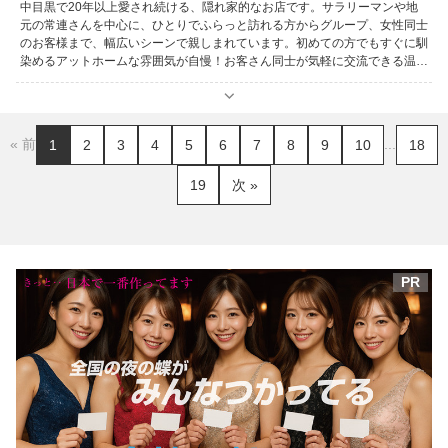
中目黒で20年以上愛され続ける、隠れ家的なお店です。サラリーマンや地
元の常連さんを中心に、ひとりでふらっと訪れる方からグループ、女性同士
のお客様まで、幅広いシーンで親しまれています。初めての方でもすぐに馴
染めるアットホームな雰囲気が自慢！お客さん同士が気軽に交流できる温か
な空間で、まるで友達の家に遊びに来たようなリラックス感が味わえます。
店内はどこか中目黒らしからぬ心地よい脱日常感があり、「来るたびにリフ
レッシュできる」と評判です。楽しい会話と笑顔が響き合い、自然と一体感
が生まれるのもこのお店の魅力の一つ！ スタッフは20～30代の明るく親し
« 前
...
1
2
3
4
5
6
7
8
9
10
18
みやすい女性たちで、OLや学生さんが副業として活躍しており、個性豊か
なメンバーが揃っています。毎日5～6人のスタッフが元気にお出迎え！彼
19
次 »
女たちとの気さくな会話で、日常の疲れを癒しながら楽しいひとときを過ご
しませんか？
PR