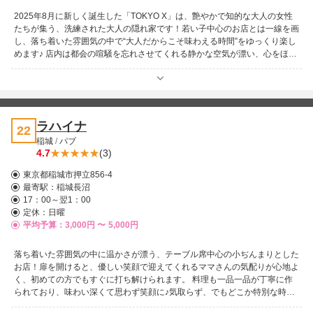
2025年8月に新しく誕生した「TOKYO X」は、艶やかで知的な大人の女性
たちが集う、洗練された大人の隠れ家です！若い子中心のお店とは一線を画
し、落ち着いた雰囲気の中で“大人だからこそ味わえる時間”をゆっくり楽し
めます♪ 店内は都会の喧騒を忘れさせてくれる静かな空気が漂い、心をほど
くような心地よさが魅力。大人の女性と語り合いながらウィスキーを味わっ
たり、カラオケでしっとり歌声を楽しんだり、静かにグラスを傾けたり…そ
の瞬間ひとつひとつが、まるで物語の一ページのように深く心に残ります。
在籍するキャストは、落ち着きと色気を兼ね備えたオトナ女子ばかり。上質
な会話と丁寧なおもてなしで、訪れる人に“特別な夜”を届けてくれます。大
ラハイナ
22
人の魅力に浸りたい夜、静かにくつろぎたい夜、誰かと深い時間を共有した
稲城
/
パブ
い夜‥そんな時はぜひ「TOKYO X」へ。紳士の皆さまのお越しを、心より
4.7
(3)
お待ちしております！
東京都稲城市押立856-4
最寄駅：
稲城長沼
17：00～翌1：00
定休：日曜
平均予算：3,000円 〜
5,000円
落ち着いた雰囲気の中に温かさが漂う、テーブル席中心の小ぢんまりとした
お店！扉を開けると、優しい笑顔で迎えてくれるママさんの気配りが心地よ
く、初めての方でもすぐに打ち解けられます。 料理も一品一品が丁寧に作
られており、味わい深くて思わず笑顔に♪気取らず、でもどこか特別な時間
を過ごせる――そんな“愉しい”ひとときを求める方にぴったりのお店です！