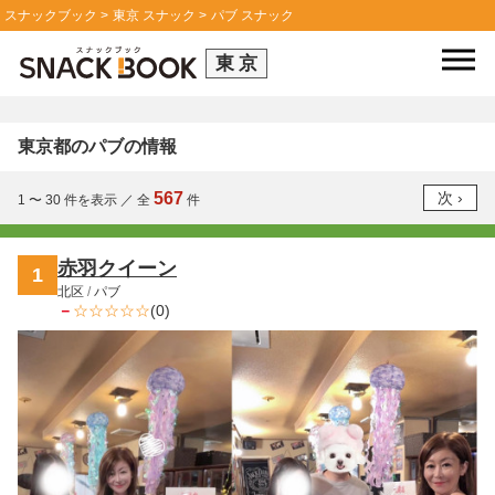
スナックブック
東京 スナック
パブ スナック
東京
東京都のパブの情報
567
1 〜 30
件を表示
／
全
件
赤羽クイーン
1
北区
/
パブ
－
(0)