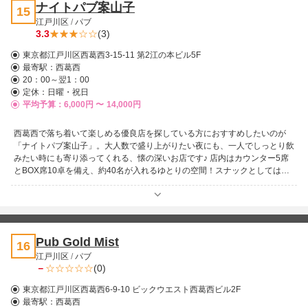
ナイトパブ案山子
15
りと立ち寄っても居心地よく過ごせます♪ゆっくり落ち着きたい時も、ちょ
江戸川区
/
パブ
っと非日常を感じたい夜も、心をほどよく満たしてくれる素敵なお店です！
3.3
(3)
東京都江戸川区西葛西3-15-11 第2江の本ビル5F
最寄駅：
西葛西
20：00～翌1：00
定休：日曜・祝日
平均予算：6,000円 〜
14,000円
西葛西で落ち着いて楽しめる優良店を探している方におすすめしたいのが
「ナイトパブ案山子」。大人数で盛り上がりたい夜にも、一人でしっとり飲
みたい時にも寄り添ってくれる、懐の深いお店です♪ 店内はカウンター5席
とBOX席10卓を備え、約40名が入れるゆとりの空間！スナックとしては広
めで、開放感がありながらも温かみのある雰囲気が魅力です。 最大の特徴
は、20代～40代の女性スタッフのみで構成されていること！気立てが良
く、明るくて愛想の良い女の子ばかりが揃い、在籍はなんと14名。平日で
も7～8名が出勤しているため、「行ってみたら誰もいない…」なんて心配
は不要です。初心者の子も多く、素人っぽい初々しさを楽しめるのも魅力の
Pub Gold Mist
16
ひとつ！ カラオケでワイワイ楽しみたい時も、ゆっくり語り合いたい夜
江戸川区
/
パブ
も、必ず誰かが隣に寄り添ってくれるので、お一人様でも退屈知らず。カワ
－
(0)
イイ子、ノリの良い子、落ち着いた子などタイプもさまざまなので、きっと
お気に入りのスタッフに出会えるはずです♪ アットホームで気軽に入れる雰
東京都江戸川区西葛西6-9-10 ビックウエスト西葛西ビル2F
囲気も人気の理由。常連さんはもちろん、新規のお客様もすぐに溶け込める
最寄駅：
西葛西
居心地の良さが広がっています。西葛西にお越しの際は、ぜひ「ナイトパブ