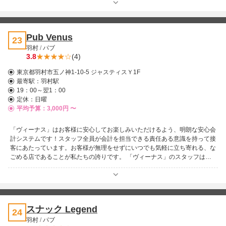
Pub Venus
23
羽村
/
パブ
3.8
(4)
東京都羽村市五ノ神1-10-5 ジャスティスＹ1F
最寄駅：
羽村駅
19：00～翌1：00
定休：日曜
平均予算：3,000円 〜
「ヴィーナス」はお客様に安心してお楽しみいただけるよう、明朗な安心会
計システムです！スタッフ全員が会計を担当できる責任ある意識を持って接
客にあたっています。お客様が無理をせずにいつでも気軽に立ち寄れる、な
ごめる店であることが私たちの誇りです。 「ヴィーナス」のスタッフは、
人とのふれあいとおしゃべりが好き♪お酒をおいしく楽しく飲むことも好き
です。もちろん静かに飲みたいお客様もいらっしゃるでしょう！そんな時は
大人しい淑女になって、そっとグラスを傾けることだって‥。カラオケを盛
り上げるのもお任せください！明るくて居心地のいいお店！ここに来て良か
ったと思えるお店！いつでも笑顔であなたをお待ちしています。
スナック Legend
24
羽村
/
パブ