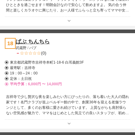
ひとときを過ごせます！明朗会計なので安心して飲めますよ。 気の合う仲
間と楽しくカラオケに興じたり、お一人様でふらっと立ち寄ってママや女の
子達と、たわいもない会話を楽しんだりと、お客様に寄り沿った楽しいお店
でありたいと思っておりますのでこれからも応援よろしくお願いいたしま
す。
ぱぶ ちんちら
18
武蔵野
/
パブ
－
(0)
東京都武蔵野市吉祥寺本町1-18-6 白耳義館3F
最寄駅：
吉祥寺
19：00～24：00
定休：土日祝
平均予算：6,000円 〜
14,000円
吉祥寺で少し贅沢な夜を楽しみたい方にぴったりの、落ち着いた大人の隠れ
家です！名門クラブが並ぶベルギー館の中で、創業36年を迎える老舗ラウ
ンジとして、多くのお客様に愛され続けています。 上質ながらも肩肘張ら
ない空気感が魅力で、ママをはじめとした気立ての良いスタッフが、初めて
の方にもゆったりとくつろげる時間をご提供♪ 華やかさと温かさが絶妙に調
和した空間で、洗練されたサービスをお手頃な価格で楽しめるのも嬉しいポ
イントです。ワンランク上の夜を、気軽に味わえる一軒。心ほどける特別な
ひとときをぜひお過ごしください！