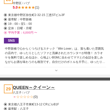
中野区
/
パブ
時を過ごせます。プロフェッショナルなスタッフの心温まるおもてなしに包
5.0
(1)
まれ、日常の喧騒を忘れてくつろぎの時間を。皆さまのご来店を心よりお待
ちしております。
東京都中野区弥生町2-32-15 三恵STビル3F
最寄駅：
中野新橋
19：00～翌1：00
定休：日曜・月曜
平均予算：4,000円 〜
SNS
中野新橋で心からくつろげるスナック「Win Lover」は、落ち着いた雰囲気
の店内で、ゆったりとしたソファと洗練されたカウンターが特徴！ カラオ
ケを無料で楽しめるほか、心地よいBGMに合わせてママとの会話を楽しみ
ながらお酒を味わうのも格別です。自分だけのボトルを片手に、ゆったりと
した時間を過ごせる上質な空間が魅力。リーズナブルな価格で本格的なおも
てなしを体験でき、何度訪れても新しい楽しみが見つかるスナックです。
ボトルキープ制を採用しており、ハウスボトルはありませんが、来店時には
ママの手作り小鉢が振る舞われるのも嬉しいポイント。お客様を大切にする
心遣いと、飽きさせない工夫が人気の秘密です。
QUEEN～クイーン～
29
八王子
/
パブ
－
(0)
東京都八王子市東町13-12 CRビルB1F
最寄駅：
八王子