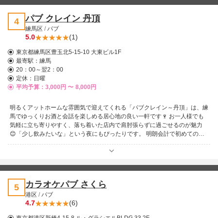
パブ クレイン 丹頂
4
練馬区
/
パブ
5.0
(1)
東京都練馬区豊玉北5-15-10 大東ビル1F
最寄駅：
練馬
20：00～翌2：00
定休：日曜
平均予算：3,000円 〜
8,000円
明るくアットホームな雰囲気で迎えてくれる「パブクレイン～丹頂」は、練
馬でゆっくりお酒と会話を楽しめる居心地の良い一軒です🍷 お一人様でも
気軽に立ち寄りやすく、落ち着いた店内で肩肘張らずに過ごせるのが魅力
😊「少し飲みたいな」という夜にもぴったりです。 明朗会計で初めての方
でも安心して利用できるのも嬉しいポイント✨練馬で温かくくつろげるパ
ブ・スナックを探している方におすすめのお店です♪
カラオケパブ さくら
5
港区
/
パブ
4.7
(6)