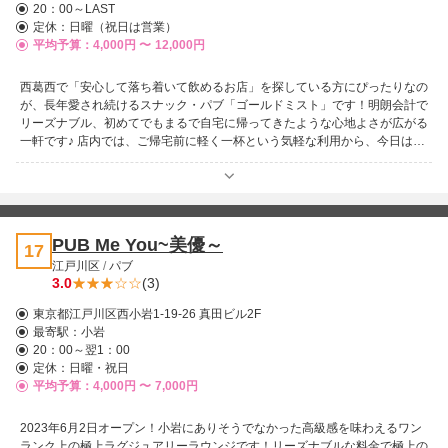
20：00～LAST
案山子」で非日常の楽しいひとときを満喫してください！
定休：日曜（祝日は営業）
平均予算：4,000円 〜
12,000円
西葛西で「安心して落ち着いて飲めるお店」を探している方にぴったりなの
が、長年愛され続けるスナック・パブ「ゴールドミスト」です！明朗会計で
リーズナブル、初めてでもまるで自宅に帰ってきたような心地よさが広がる
一軒です♪ 店内では、ご帰宅前に軽く一杯という気軽な利用から、今日はゆ
っくり飲みたいという長めの滞在まで、使い方は自由自在。料金は常に安心
の明朗会計で、飲み放題なら1時間5～6千円ほどが目安と分かりやすいのも
魅力です。 迎えてくれるのは、明るく愛嬌たっぷりの美人ママと、20代～
38歳までのフレンドリーな女の子たち。人懐っこく話し上手なスタッフば
かりで、ついつい通いたくなる理由がここにあります！普段はワンピース
PUB Me You~美優～
17
姿、週末はドレススタイルと、曜日によって違う雰囲気が楽しめるのも嬉し
江戸川区
/
パブ
いポイントです♪ お仕事の話から日常の何気ない会話、ちょっと大人な話題
3.0
(3)
まで、お酒片手に気軽に語り合えるのがゴールドミストの良さ。スナックや
パブに慣れていない方でも、気軽に立ち寄ってストレス発散や明日の活力チ
東京都江戸川区西小岩1-19-26 真田ビル2F
ャージができるお店です。 カラオケ完備で、5～10名程度の団体利用にも対
最寄駅：
小岩
応可能！優しくて美しいママが常勤しているので、ぜひ一度その温かな雰囲
20：00～翌1：00
気を体験してみてください！
定休：日曜・祝日
平均予算：4,000円 〜
7,000円
2023年6月2日オープン！小岩にありそうでなかった高級感を味わえるワン
ランク上の極上ラグジュアリーラウンジです！リーズナブルな料金で極上の