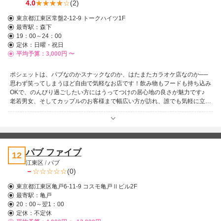
4.0
(2)
東京都江東区常盤2-12-9 トークハイツ1F
最寄駅：
森下
19：00～24：00
定休：日曜・祝日
平均予算：3,000円 〜
ポシェットは、パブなのかスナックなのか、はたまたカラオケ店なのか──
思わず笑ってしまうほど自由で気軽なお店です！飲み物もフードも持ち込み
OKで、のんびり過ごしたい方にはうってつけの居心地の良さが魅力です♪
老若男女、そしてカップルのお客様まで幅広い方が訪れ、誰でも気軽に立ち
寄れる温かな空間が広がっています。スタッフ自身も「何屋さんなのかよく
分からない」と言ってしまうほどのゆるさが、逆に心地良いポイントです！
とにかく、ゆっくり楽しんでいただけるお店を目指しています。ぜひ一度お
気軽にお越しください！
パブ ファイブ
12
江東区
/
パブ
－
(0)
東京都江東区亀戸6-11-9 コスモ亀戸Ⅱビル2F
最寄駅：
亀戸
20：00～翌1：00
定休：不定休