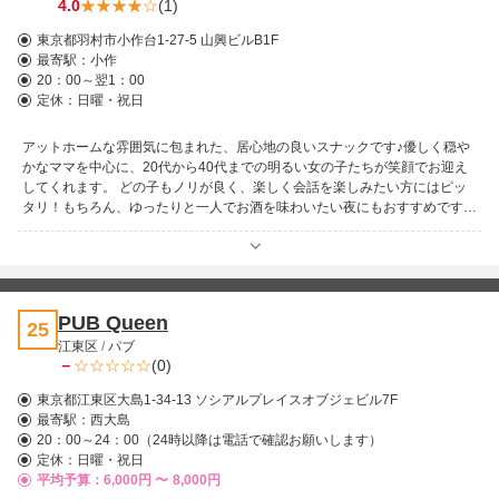
4.0
(1)
東京都羽村市小作台1-27-5 山興ビルB1F
最寄駅：
小作
20：00～翌1：00
定休：日曜・祝日
アットホームな雰囲気に包まれた、居心地の良いスナックです♪優しく穏や
かなママを中心に、20代から40代までの明るい女の子たちが笑顔でお迎え
してくれます。 どの子もノリが良く、楽しく会話を楽しみたい方にはピッ
タリ！もちろん、ゆったりと一人でお酒を味わいたい夜にもおすすめです。
初めての方でも気軽に立ち寄れる温かみのあるお店なので、仕事帰りや飲み
足りない夜にふらっと訪れてみてはいかがでしょうか♪
PUB Queen
25
江東区
/
パブ
－
(0)
東京都江東区大島1-34-13 ソシアルプレイスオブジェビル7F
最寄駅：
西大島
20：00～24：00（24時以降は電話で確認お願いします）
定休：日曜・祝日
平均予算：6,000円 〜
8,000円