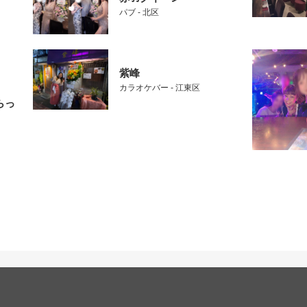
パブ - 北区
紫峰
カラオケバー - 江東区
らっ