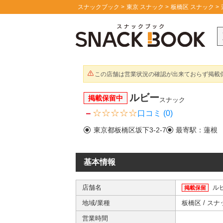
スナックブック
東京 スナック
板橋区 スナック
この店舗は営業状況の確認が出来ておらず掲載保
ルビー
掲載保留中
スナック
－
口コミ (0)
東京都板橋区坂下3-2-7
最寄駅：蓮根
基本情報
店舗名
ル
掲載保留
地域/業種
板橋区
/
スナ
営業時間