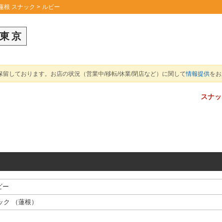
蓮根 スナック
ルビー
東京
留しております。お店の状況（営業中/移転/休業/閉店など）に関して
情報提供
をお
スナッ
ビー
ック
（
蓮根
）