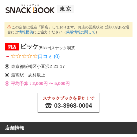
東京
この店舗は現在「閉店」しております。お店の営業状況に誤りがある場
合には
情報提供
にご協力ください（
掲載情報に関して
）
ビッケ
閉店
(Bikke)
スナック喫茶
－
口コミ (0)
東京都板橋区小豆沢2-21-17
最寄駅：志村坂上
平均予算：2,000円 〜
5,000円
スナックブックを見た！で
03-3968-0004
店舗情報