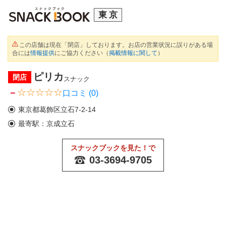
東京
この店舗は現在「閉店」しております。お店の営業状況に誤りがある場
合には
情報提供
にご協力ください（
掲載情報に関して
）
ピリカ
閉店
スナック
－
口コミ (0)
東京都葛飾区立石7-2-14
最寄駅：京成立石
スナックブックを見た！で
03-3694-9705