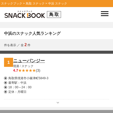
スナックブック
鳥取 スナック
中浜 スナック
鳥取
中浜のスナック人気ランキング
2
件を表示
／
全
件
ニューパンジー
1
境港
/
スナック
4.7
(3)
鳥取県境港市小篠津町5849-3
最寄駅：
中浜
18：00～24：00
定休：月曜日