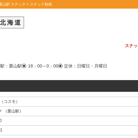
栗山駅 スナック
スナック秋桜
北海道
スナッ
寄駅：栗山駅
18：00～0：00
定休：日曜日・月曜日
 （コスモ）
ク
（
栗山駅
）
0
日