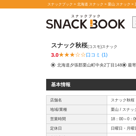
スナックブック
北海道 スナック
栗山 スナック
スナック秋桜
(コスモ)
スナック
3.0
口コミ (1)
北海道夕張郡栗山町中央2丁目148
最
基本情報
店舗名
スナック秋桜
地域/業種
栗山
/
スナッ
営業時間
18：00～0：0
定休日
日曜日・月曜