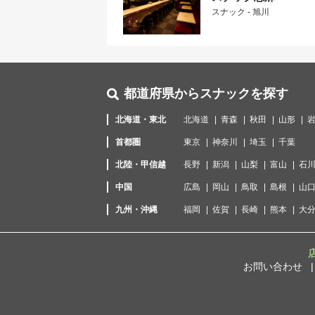
スナック - 旭川
都道府県からスナックを探す
北海道・東北
北海道
青森
秋田
山形
首都圏
東京
神奈川
埼玉
千葉
北陸・甲信越
長野
新潟
山梨
富山
石
中国
広島
岡山
鳥取
島根
山
九州・沖縄
福岡
佐賀
長崎
熊本
大
お問い合わせ